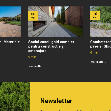
10
06
aug.
sept.
e: Materiale
Soclul casei: ghid complet
Combaterea 
pentru construcție și
pavele: Ghi
amenajare
6
min
9
min
mai multe →
mai multe →
Newsletter