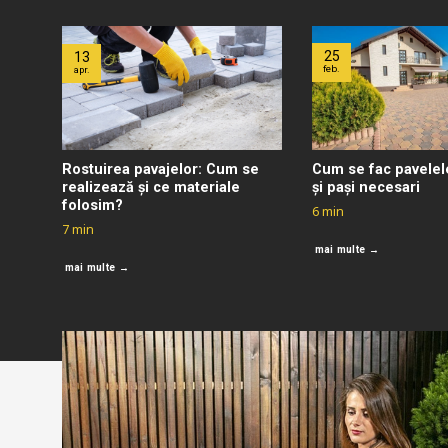
25
13
feb.
apr.
Rostuirea pavajelor: Cum se
Cum se fac pavelel
realizează și ce materiale
și pași necesari
folosim?
6
min
7
min
mai multe →
mai multe →