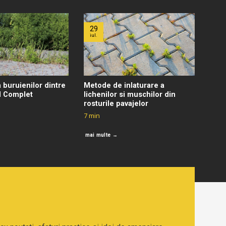
29
iul.
buruienilor dintre
Metode de inlaturare a
d Complet
lichenilor si muschilor din
rosturile pavajelor
7
min
mai multe →