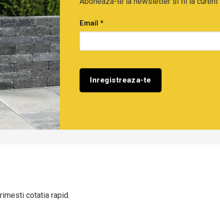
Aboneaza-te la newsletter si fii la curent 
Email
*
rimesti cotatia rapid.