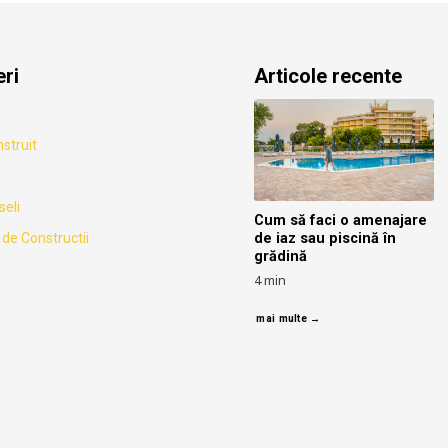
eri
Articole recente
nstruit
seli
Cum să faci o amenajare
de iaz sau piscină în
de Constructii
grădină
4
min
mai multe →