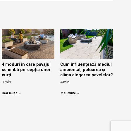
4 moduri în care pavajul
Cum influențează mediul
schimbă percepția unei
ambiental, poluarea și
curți
clima alegerea pavelelor?
3
min
4
min
mai multe →
mai multe →