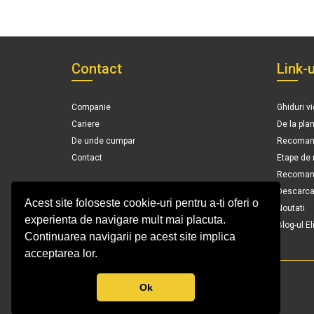
Contact
Link-u
Companie
Ghiduri v
Cariere
De la pla
De unde cumpar
Recomand
Contact
Etape de
Recomanda
Descarca 
Acest site foloseste cookie-uri pentru a-ti oferi o
Noutati
experienta de navigare mult mai placuta.
Blog-ul El
Continuarea navigarii pe acest site implica
acceptarea lor.
Ok