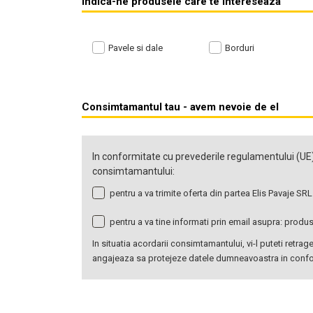
Indica-ne produsele care te intereseaza
Pavele si dale
Borduri
Consimtamantul tau - avem nevoie de el
In conformitate cu prevederile regulamentului (UE)
consimtamantului:
pentru a va trimite oferta din partea Elis Pavaje SRL
pentru a va tine informati prin email asupra: produ
In situatia acordarii consimtamantului, vi-l puteti ret
angajeaza sa protejeze datele dumneavoastra in conform