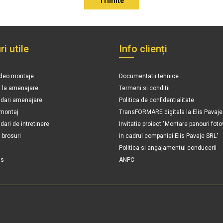
ri utile
Info clienți
ideo montaje
Documentatii tehnice
n la amenajare
Termeni si conditii
ari amenajare
Politica de confidentialitate
 montaj
TransFORMARE digitala la Elis Pavaje
ri de intretinere
Invitatie proiect "Montare panouri foto
brosuri
in cadrul companiei Elis Pavaje SRL"
Politica si angajamentul conducerii
is
ANPC