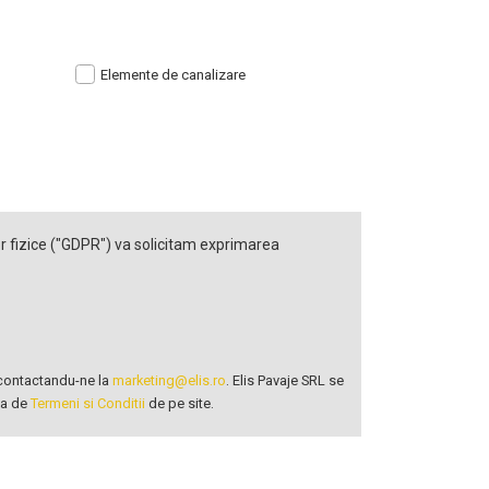
Elemente de canalizare
r fizice ("GDPR") va solicitam exprimarea
u contactandu-ne la
marketing@elis.ro
. Elis Pavaje SRL se
na de
Termeni si Conditii
de pe site.