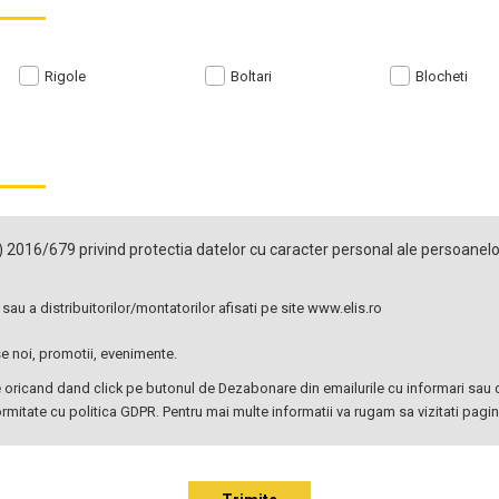
Rigole
Boltari
Blocheti
 2016/679 privind protectia datelor cu caracter personal ale persoanelo
 sau a distribuitorilor/montatorilor afisati pe site www.elis.ro
se noi, promotii, evenimente.
rage oricand dand click pe butonul de Dezabonare din emailurile cu informari sa
itate cu politica GDPR. Pentru mai multe informatii va rugam sa vizitati pagi