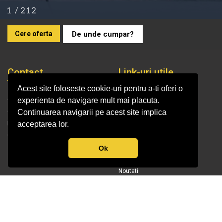
De unde cumpar?
Cere oferta
Contact
Link-uri utile
Acest site foloseste cookie-uri pentru a-ti oferi o
Companie
Ghiduri video montaje
experienta de navigare mult mai placuta.
Cariere
De la plan la amenajare
Continuarea navigarii pe acest site implica
De unde cumpar
Recomandari amenajare
acceptarea lor.
Contact
Etape de montaj
Recomandari de intretinere
Ok
Descarca brosuri
Noutati
Blog-ul Elis
Info clienți