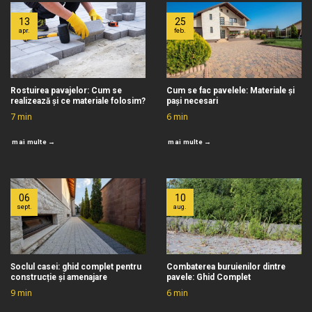
13
25
apr.
feb.
Rostuirea pavajelor: Cum se
Cum se fac pavelele: Materiale și
realizează și ce materiale folosim?
pași necesari
7
min
6
min
mai multe →
mai multe →
06
10
sept.
aug.
Soclul casei: ghid complet pentru
Combaterea buruienilor dintre
construcție și amenajare
pavele: Ghid Complet
9
min
6
min