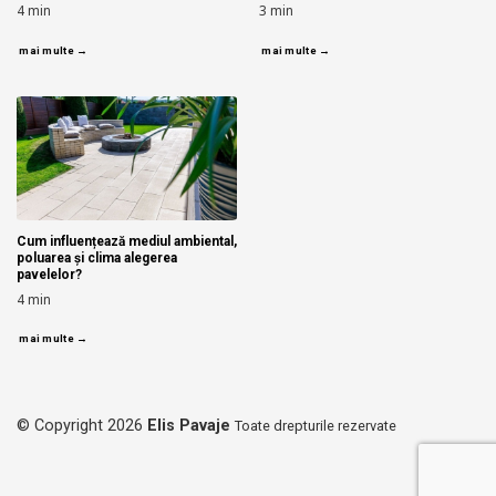
4
min
3
min
mai multe →
mai multe →
Cum influențează mediul ambiental,
poluarea și clima alegerea
pavelelor?
4
min
mai multe →
© Copyright 2026
Elis Pavaje
Toate drepturile rezervate