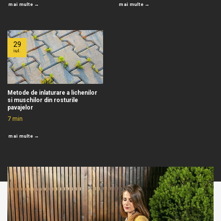
mai multe →
mai multe →
29
iul.
Metode de inlaturare a lichenilor
si muschilor din rosturile
pavajelor
7
min
mai multe →