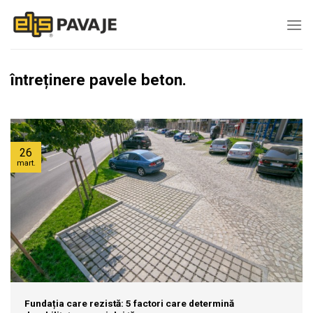
Skip
to
content
întreținere pavele beton.
26
mart.
Fundația care rezistă: 5 factori care determină