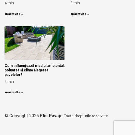
4
min
3
min
mai multe →
mai multe →
Cum influențează mediul ambiental,
poluarea și clima alegerea
pavelelor?
4
min
mai multe →
© Copyright 2026
Elis Pavaje
Toate drepturile rezervate