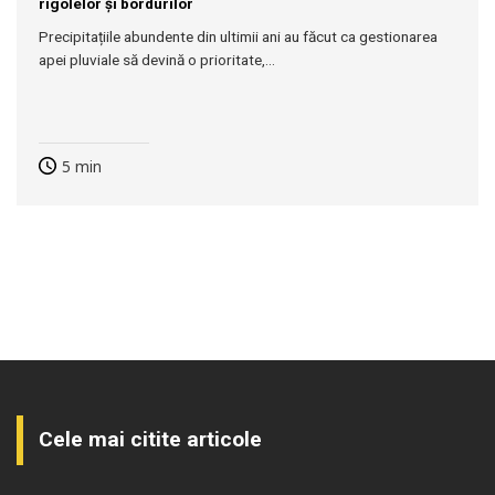
rigolelor și bordurilor
Precipitațiile abundente din ultimii ani au făcut ca gestionarea
apei pluviale să devină o prioritate,...
5
min
Cele mai citite articole