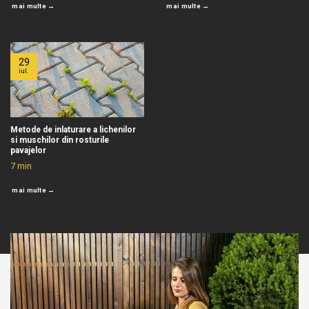
mai multe →
mai multe →
29
iul.
Metode de inlaturare a lichenilor
si muschilor din rosturile
pavajelor
7
min
mai multe →