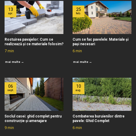
13
25
apr.
feb.
Rostuirea pavajelor: Cum se
Cum se fac pavelele: Materiale și
realizează și ce materiale folosim?
pași necesari
7
min
6
min
mai multe →
mai multe →
06
10
sept.
aug.
Soclul casei: ghid complet pentru
Combaterea buruienilor dintre
construcție și amenajare
pavele: Ghid Complet
9
min
6
min