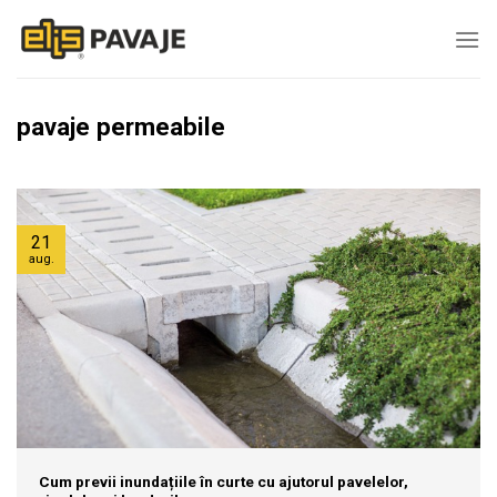
Skip
to
content
pavaje permeabile
21
aug.
Cum previi inundațiile în curte cu ajutorul pavelelor,