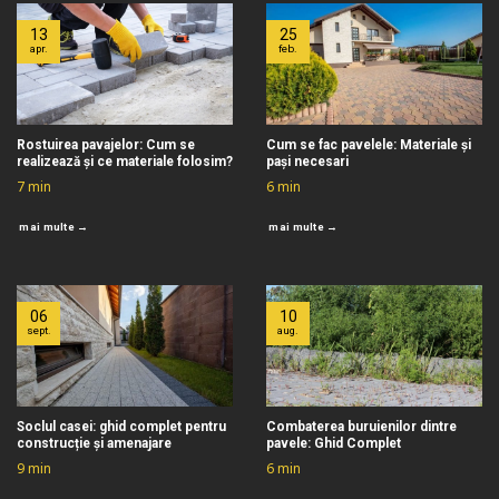
13
25
apr.
feb.
Rostuirea pavajelor: Cum se
Cum se fac pavelele: Materiale și
realizează și ce materiale folosim?
pași necesari
7
min
6
min
mai multe →
mai multe →
06
10
sept.
aug.
Soclul casei: ghid complet pentru
Combaterea buruienilor dintre
construcție și amenajare
pavele: Ghid Complet
9
min
6
min