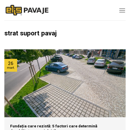
Skip
to
content
strat suport pavaj
26
mart.
Fundația care rezistă: 5 factori care determină