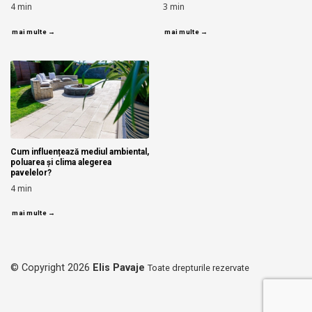
4
min
3
min
mai multe →
mai multe →
Cum influențează mediul ambiental,
poluarea și clima alegerea
pavelelor?
4
min
mai multe →
© Copyright 2026
Elis Pavaje
Toate drepturile rezervate