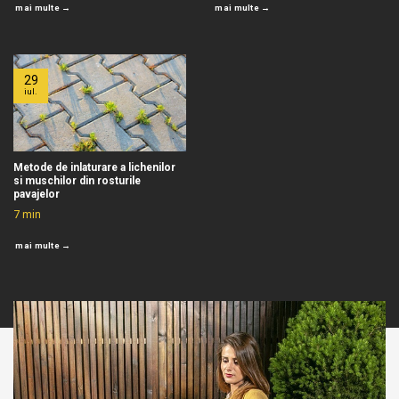
mai multe →
mai multe →
29
iul.
Metode de inlaturare a lichenilor
si muschilor din rosturile
pavajelor
7
min
mai multe →