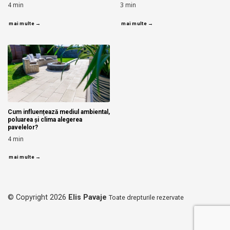
4
min
3
min
mai multe →
mai multe →
Cum influențează mediul ambiental,
poluarea și clima alegerea
pavelelor?
4
min
mai multe →
© Copyright 2026
Elis Pavaje
Toate drepturile rezervate