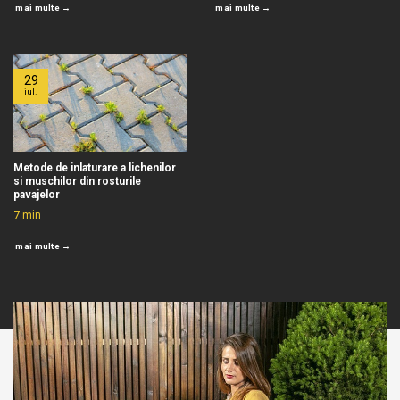
mai multe →
mai multe →
29
iul.
Metode de inlaturare a lichenilor
si muschilor din rosturile
pavajelor
7
min
mai multe →