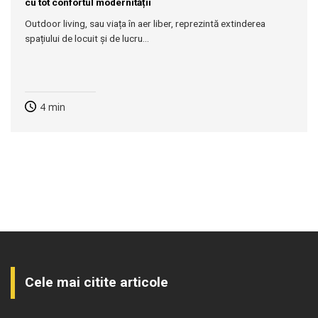
cu tot confortul modernității
Outdoor living, sau viața în aer liber, reprezintă extinderea
spațiului de locuit și de lucru...
4
min
Cele mai citite articole