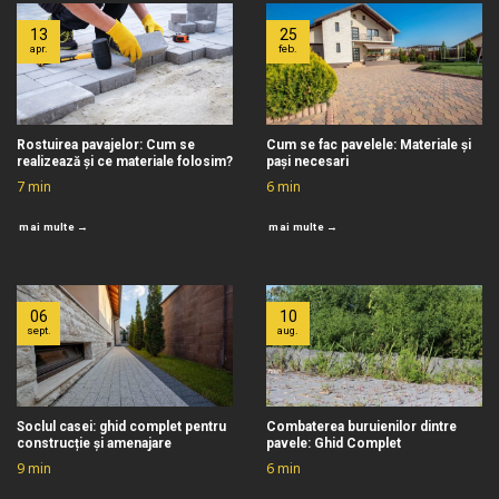
13
25
apr.
feb.
Rostuirea pavajelor: Cum se
Cum se fac pavelele: Materiale și
realizează și ce materiale folosim?
pași necesari
7
min
6
min
mai multe →
mai multe →
06
10
sept.
aug.
Soclul casei: ghid complet pentru
Combaterea buruienilor dintre
construcție și amenajare
pavele: Ghid Complet
9
min
6
min