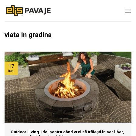
Skip
to
content
viata in gradina
17
iun.
Outdoor Living. Idei pentru când vrei să trăiești în aer liber,