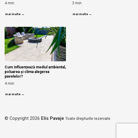
4
min
3
min
mai multe →
mai multe →
Cum influențează mediul ambiental,
poluarea și clima alegerea
pavelelor?
4
min
mai multe →
© Copyright 2026
Elis Pavaje
Toate drepturile rezervate