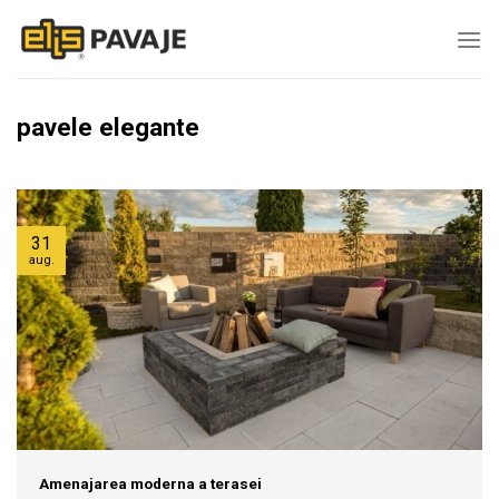
Skip
to
content
pavele elegante
31
aug.
Amenajarea moderna a terasei