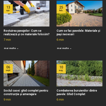
13
25
apr.
feb.
Rostuirea pavajelor: Cum se
Cum se fac pavelele: Materiale și
realizează și ce materiale folosim?
pași necesari
7
min
6
min
mai multe →
mai multe →
06
10
sept.
aug.
Soclul casei: ghid complet pentru
Combaterea buruienilor dintre
construcție și amenajare
pavele: Ghid Complet
9
min
6
min