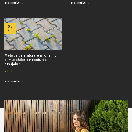
mai multe →
mai multe →
29
iul.
Metode de inlaturare a lichenilor
si muschilor din rosturile
pavajelor
7
min
mai multe →