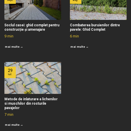
Soclul casei: ghid complet pentru
Combaterea buruienilor dintre
construcție și amenajare
pavele: Ghid Complet
9
min
6
min
mai multe →
mai multe →
29
iul.
Metode de inlaturare a lichenilor
si muschilor din rosturile
pavajelor
7
min
mai multe →