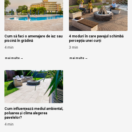
Cum să faci o amenajare de iaz sau
4 moduri în care pavajul schimbă
piscină în grădină
percepția unei curți
4
min
3
min
mai multe →
mai multe →
Cum influențează mediul ambiental,
poluarea și clima alegerea
pavelelor?
4
min