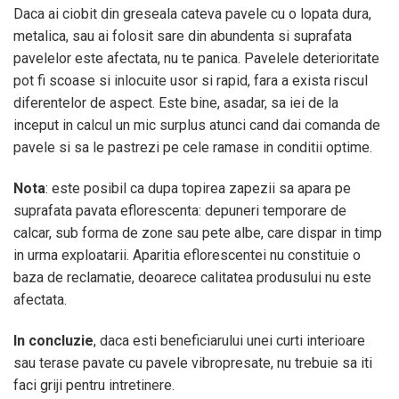
Daca ai ciobit din greseala cateva pavele cu o lopata dura,
metalica, sau ai folosit sare din abundenta si suprafata
pavelelor este afectata, nu te panica. Pavelele deterioritate
pot fi scoase si inlocuite usor si rapid, fara a exista riscul
diferentelor de aspect. Este bine, asadar, sa iei de la
inceput in calcul un mic surplus atunci cand dai comanda de
pavele si sa le pastrezi pe cele ramase in conditii optime.
Nota
: este posibil ca dupa topirea zapezii sa apara pe
suprafata pavata eflorescenta: depuneri temporare de
calcar, sub forma de zone sau pete albe, care dispar in timp
in urma exploatarii. Aparitia eflorescentei nu constituie o
baza de reclamatie, deoarece calitatea produsului nu este
afectata.
In concluzie
, daca esti beneficiarului unei curti interioare
sau terase pavate cu pavele vibropresate, nu trebuie sa iti
faci griji pentru intretinere.