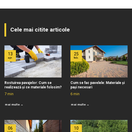
Cele mai citite articole
13
25
apr.
feb.
Rostuirea pavajelor: Cum se
Cum se fac pavelele: Materiale și
realizează și ce materiale folosim?
pași necesari
7
min
6
min
mai multe →
mai multe →
06
10
sept.
aug.