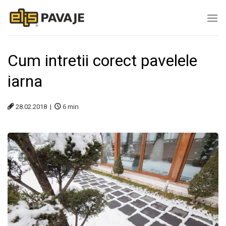
Skip
to
content
Cum intretii corect pavelele
iarna
6
min
28.02.2018 |