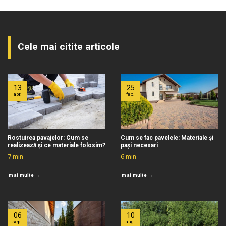
Cele mai citite articole
13
25
apr.
feb.
Rostuirea pavajelor: Cum se
Cum se fac pavelele: Materiale și
realizează și ce materiale folosim?
pași necesari
7
min
6
min
mai multe →
mai multe →
06
10
sept.
aug.