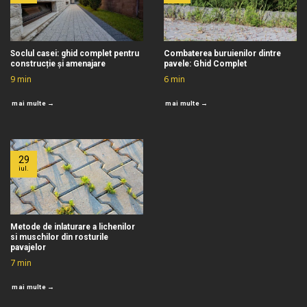
Soclul casei: ghid complet pentru
Combaterea buruienilor dintre
construcție și amenajare
pavele: Ghid Complet
9
min
6
min
mai multe →
mai multe →
29
iul.
Metode de inlaturare a lichenilor
si muschilor din rosturile
pavajelor
7
min
mai multe →