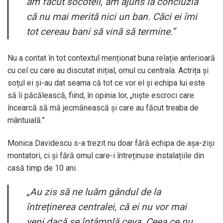
am făcut socoteli, am ajuns la concluzia
că nu mai merită nici un ban. Căci ei îmi
tot cereau bani să vină să termine.”
Nu a contat în tot contextul menționat buna relație anterioară
cu cel cu care au discutat inițial, omul cu centrala. Actrița și
soțul ei și-au dat seama că tot ce vor el și echipa lui este
să îi păcălească, fiind, în opinia lor, „niște escroci care
încearcă să mă jecmănească și care au făcut treaba de
mântuială.”
Monica Davidescu s-a trezit nu doar fără echipa de așa-ziși
montatori, ci și fără omul care-i întreținuse instalațiile din
casă timp de 10 ani.
„Au zis să ne luăm gândul de la
întreținerea centralei, că ei nu vor mai
veni dacă se întâmplă ceva. Ceea ce nu