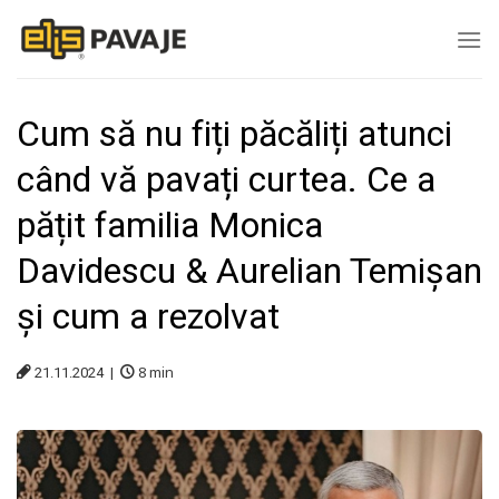
Skip
to
content
Cum să nu fiți păcăliți atunci
când vă pavați curtea. Ce a
pățit familia Monica
Davidescu & Aurelian Temișan
și cum a rezolvat
8
min
21.11.2024 |