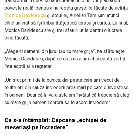
transforma în nervi și bani cheltuiți în plus. Citiți această
poveste reală, pentru a nu repeta greșelile făcute de actrița
Monica Davidescu
și soțul ei, Aurelian Temișan, atunci
când au vrut să își îmbunătățească terasa și curtea. La final,
Monica Davidescu are și trei sfaturi utile pentru o lucrare
bine făcută.
„Alege-ți oamenii din jurul tău cu mare grijă”, ne sfătuiește
Monica Davidescu, după ce ea a nu a urmat această vorbă
înțeleaptă și a regretat.
„Un sfat primit de la bunica, dar peste care am trecut de
multe ori, din cauza încrederii prea mari pe care o investesc
în oameni. Doar că în vara asta am învățat că trebuie să aleg
cu mare grijă oamenii cărora să le acord încredere”.
Ce s-a întâmplat: Capcana „echipei de
meseriași pe încredere”