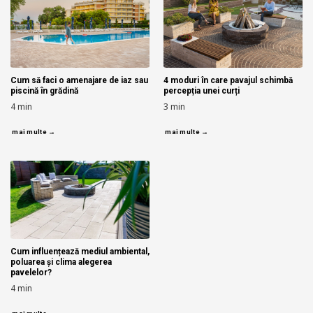
Cum să faci o amenajare de iaz sau
4 moduri în care pavajul schimbă
piscină în grădină
percepția unei curți
4
min
3
min
mai multe →
mai multe →
Cum influențează mediul ambiental,
poluarea și clima alegerea
pavelelor?
4
min