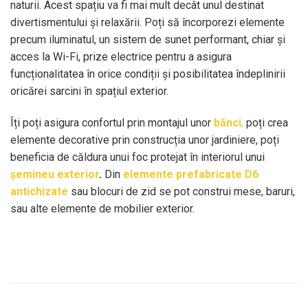
naturii. Acest spațiu va fi mai mult decât unul destinat
divertismentului și relaxării. Poți să încorporezi elemente
precum iluminatul, un sistem de sunet performant, chiar și
acces la Wi-Fi, prize electrice pentru a asigura
funcționalitatea în orice condiții și posibilitatea îndeplinirii
oricărei sarcini în spațiul exterior.
Îți poți asigura confortul prin montajul unor
bănci
,
poți crea
elemente decorative prin construcția unor jardiniere, poți
beneficia de căldura unui foc protejat în interiorul unui
șemineu exterior
.
Din
elemente prefabricate D6
antichizate
sau blocuri de zid se pot construi mese, baruri,
sau alte elemente de mobilier exterior.