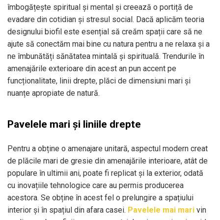
îmbogățește spiritual și mental și creează o portiță de
evadare din cotidian și stresul social. Dacă aplicăm teoria
designului biofil este esențial să creăm spații care să ne
ajute să conectăm mai bine cu natura pentru a ne relaxa și a
ne îmbunătăți sănătatea mintală și spirituală. Trendurile în
amenajările exterioare din acest an pun accent pe
funcționalitate, linii drepte, plăci de dimensiuni mari și
nuanțe apropiate de natură.
Pavelele mari și liniile drepte
Pentru a obține o amenajare unitară, aspectul modern creat
de plăcile mari de gresie din amenajările interioare, atât de
populare în ultimii ani, poate fi replicat și la exterior, odată
cu inovațiile tehnologice care au permis producerea
acestora. Se obține în acest fel o prelungire a spațiului
interior și în spațiul din afara casei.
Pavelele mai mari
vin