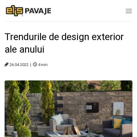
Skip
to
content
Trendurile de design exterior
ale anului
4
min
26.04.2022 |