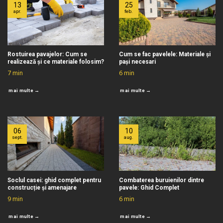
13
25
apr.
feb.
Rostuirea pavajelor: Cum se
Cum se fac pavelele: Materiale și
realizează și ce materiale folosim?
pași necesari
7
min
6
min
mai multe →
mai multe →
06
10
sept.
aug.
Soclul casei: ghid complet pentru
Combaterea buruienilor dintre
construcție și amenajare
pavele: Ghid Complet
9
min
6
min
mai multe →
mai multe →