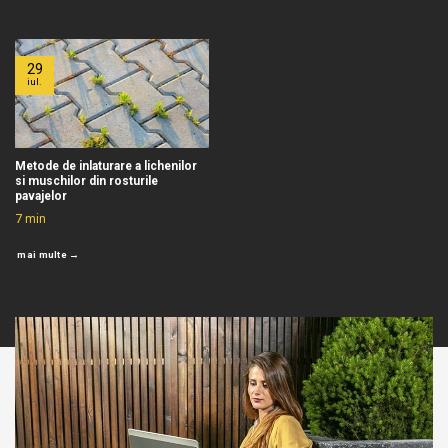
29
iul.
Metode de inlaturare a lichenilor
si muschilor din rosturile
pavajelor
7
min
mai multe →