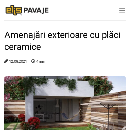
Skip
to
content
Amenajări exterioare cu plăci
ceramice
4
min
12.08.2021 |