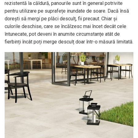
rezistentă la căldură, panourile sunt în general potrivite
pentru utilizare pe suprafețe inundate de soare. Dacă însă
dorești să mergi pe plăci desculț, fii precaut. Chiar și
culorile deschise, care se încălzesc mai încet decât cele
întunecate, pot deveni în anumite circumstanțe atât de
fierbinți încât poți merge desculț doar într-o măsură limitată.