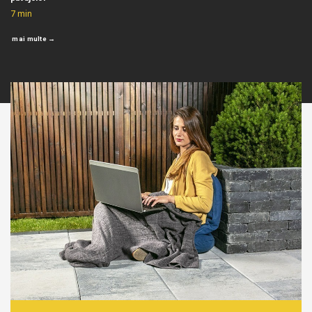
7
min
mai multe →