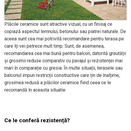
Plăcile ceramice sunt atractive vizual, cu un finisaj ce
copiază aspectul lemnului, betonului sau piatrei naturale. De
aceea sunt cea mai potrivită recomandare pentru terasa pe
care îți vei petrece mult timp. Sunt, de asemenea,
recomandarea cea mai bună pentru balcon, datorită greutății
și grosimii reduse comparativ cu pavajul și rezistenței mai
mari în comparație cu gresia. În multe situații, terasele sau
balconul impun restricții constructive care țin de înalțime,
grosimea redusă a plăcilor ceramice fiind ceea ce le
recomandă în aceasta situatie
Ce le conferă rezistență?