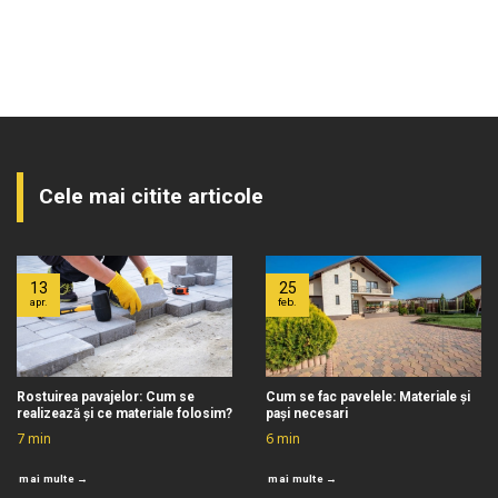
Cele mai citite articole
13
25
apr.
feb.
Rostuirea pavajelor: Cum se
Cum se fac pavelele: Materiale și
realizează și ce materiale folosim?
pași necesari
7
min
6
min
mai multe →
mai multe →