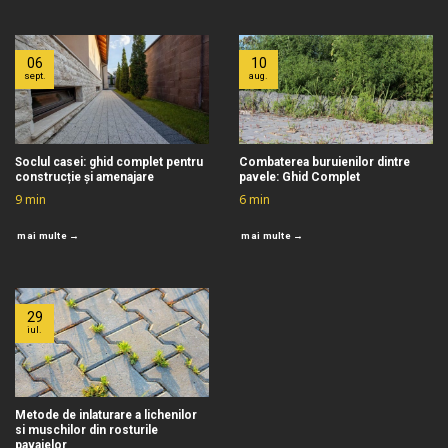
06
10
sept.
aug.
Soclul casei: ghid complet pentru
Combaterea buruienilor dintre
construcție și amenajare
pavele: Ghid Complet
9
min
6
min
mai multe →
mai multe →
29
iul.
Metode de inlaturare a lichenilor
si muschilor din rosturile
pavajelor