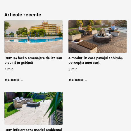
Articole recente
Cum să faci o amenajare de iaz sau
4 moduri în care pavajul schimbă
piscină în grădină
percepția unei curți
4
min
3
min
mai multe →
mai multe →
Cum influențează mediul ambiental,