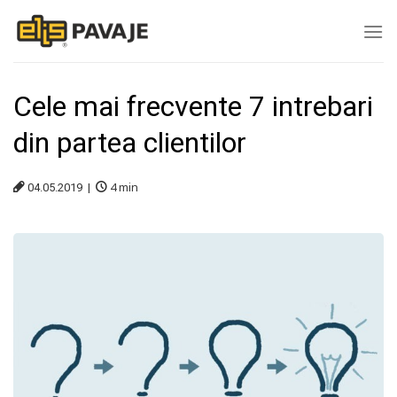
Skip
to
content
Cele mai frecvente 7 intrebari
din partea clientilor
4
min
04.05.2019 |