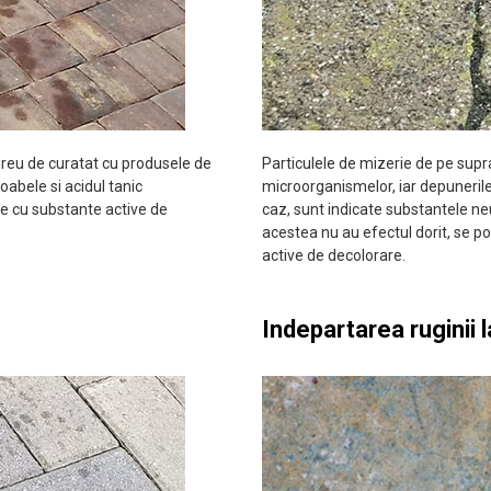
greu de curatat cu produsele de
Particulele de mizerie de pe supr
boabele si acidul tanic
microorganismelor, iar depunerile
re cu substante active de
caz, sunt indicate substantele ne
acestea nu au efectul dorit, se p
active de decolorare.
Indepartarea ruginii 