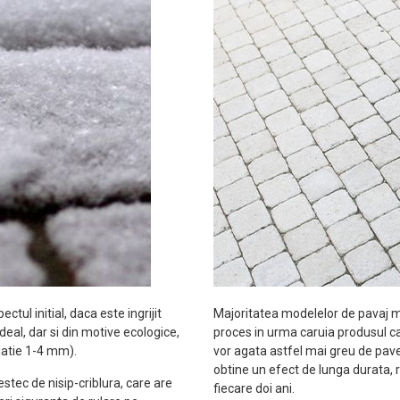
tul initial, daca este ingrijit
Majoritatea modelelor de pavaj ma
ideal, dar si din motive ecologice,
proces in urma caruia produsul ca
latie 1-4 mm).
vor agata astfel mai greu de pavel
obtine un efect de lunga durata
tec de nisip-criblura, care are
fiecare doi ani.