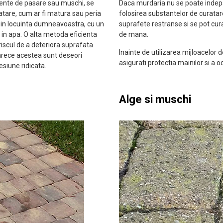
ente de pasare sau muschi, se
Daca murdaria nu se poate indepa
atare, cum ar fi matura sau peria
folosirea substantelor de curata
e in locuinta dumneavoastra, cu un
suprafete restranse si se pot cur
lor in apa. O alta metoda eficienta
de mana.
 riscul de a deteriora suprafata
Inainte de utilizarea mijloacelor 
oarece acestea sunt deseori
asigurati protectia mainilor si a oc
esiune ridicata.
Alge si muschi