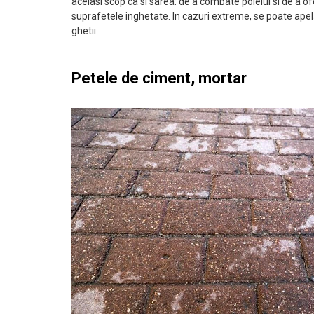
acelasi scop ca si sarea: de a combate poleiul si de a of
suprafetele inghetate. In cazuri extreme, se poate apela 
ghetii.
Petele de ciment, mortar