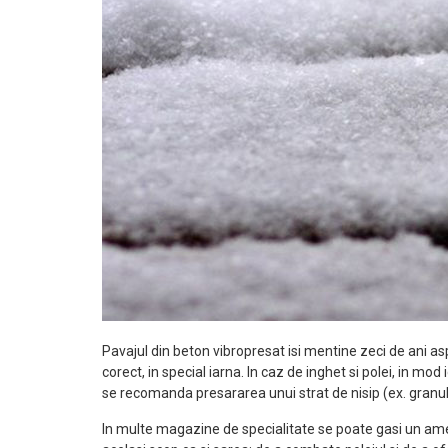
Pavajul din beton vibropresat isi mentine zeci de ani aspec
corect, in special iarna. In caz de inghet si polei, in mod 
se recomanda presararea unui strat de nisip (ex. granu
In multe magazine de specialitate se poate gasi un ames