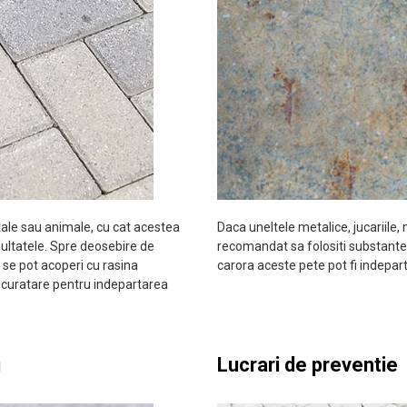
getale sau animale, cu cat acestea
Daca uneltele metalice, jucariile, 
ultatele. Spre deosebire de
recomandat sa folositi substante f
i se pot acoperi cu rasina
carora aceste pete pot fi indepart
e curatare pentru indepartarea
i
Lucrari de preventie