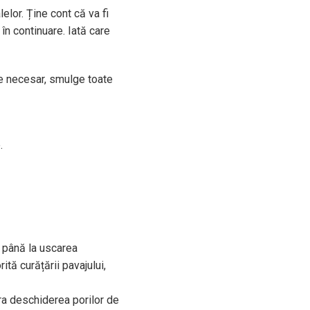
elor. Ține cont că va fi
în continuare. Iată care
te necesar, smulge toate
.
i până la uscarea
ită curățării pavajului,
ura deschiderea porilor de