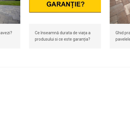
pavezi?
Ce înseamnă durata de viața a
Ghid pra
produsului si ce este garanția?
pavelele