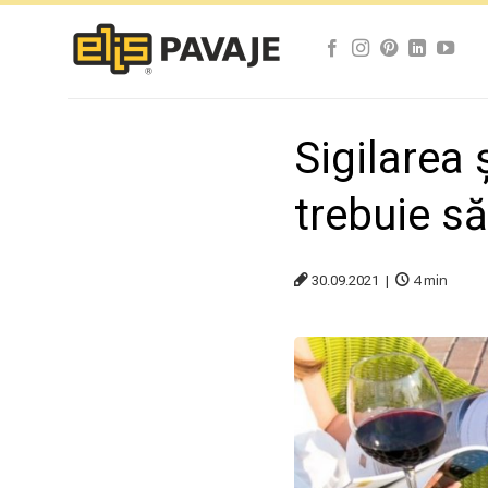
Skip
to
content
Sigilarea 
trebuie să
4
min
30.09.2021 |