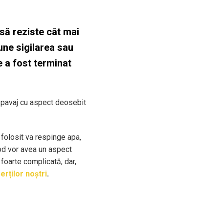
 să reziste cât mai
une sigilarea sau
e a fost terminat
n pavaj cu aspect deosebit
l folosit va respinge apa,
mod vor avea un aspect
 foarte complicată, dar,
rților noștri
.