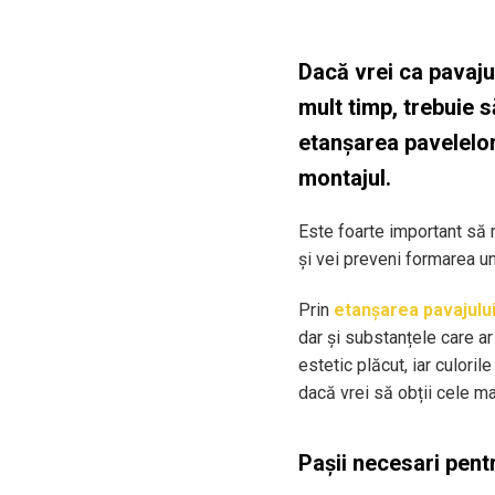
Dacă vrei ca pavaju
mult timp, trebuie 
etanșarea pavelelor 
montajul.
Este foarte important să r
și vei preveni formarea u
Prin
etanșarea pavajulu
dar și substanțele care a
estetic plăcut, iar culori
dacă vrei să obții cele m
Pașii necesari pent