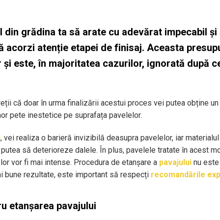
l din grădina ta să arate cu adevărat impecabil și
să acorzi atenție etapei de finisaj. Aceasta presup
și este, în majoritatea cazurilor, ignorată după c
eții că doar în urma finalizării acestui proces vei putea obține u
nor pete inestetice pe suprafața pavelelor.
i
, vei realiza o barieră invizibilă deasupra pavelelor, iar materialu
r putea să deterioreze dalele. În plus, pavelele tratate în acest 
le lor vor fi mai intense. Procedura de etanșare a
pavajului
nu este
ai bune rezultate, este important să respecți
recomandările expe
ru etanșarea pavajului