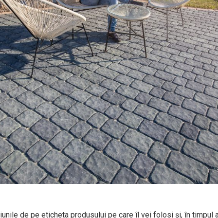
iunile de pe eticheta produsului pe care îl vei folosi și, în timpul 