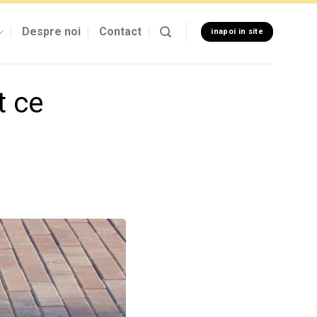
Despre noi
Contact
inapoi in site
t ce