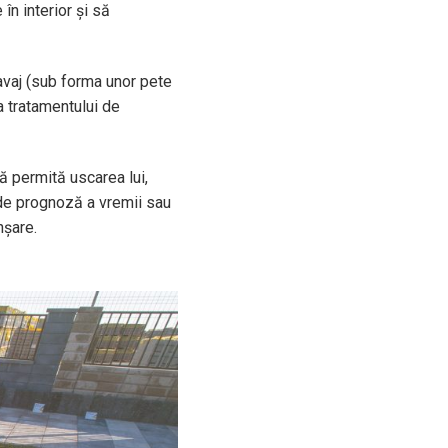
în interior și să
avaj (sub forma unor pete
a tratamentului de
ă permită uscarea lui,
e de prognoză a vremii sau
nșare.