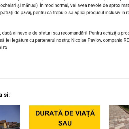
chelari și mănuși). În mod normal, vei avea nevoie de aproximativ
pătrați de pavaj, pentru că trebuie să aplici produsul inclusiv în r
, dacă ai nevoie de sfaturi sau recomandări! Pentru achiziția prod
 să iei legătura cu partenerul nostru: Nicolae Pavlov, compania 
i.ro
 si: