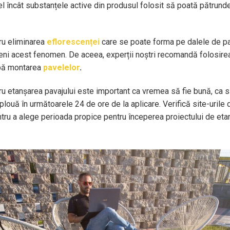
el încât substanțele active din produsul folosit să poată pătrunde 
tru eliminarea
eflorescenței
care se poate forma pe dalele de p
eveni acest fenomen. De aceea, experții noștri recomandă folosire
upă montarea
pavelelor
.
ru etanșarea pavajului este important ca vremea să fie bună, ca s
plouă în următoarele 24 de ore de la aplicare. Verifică site-uril
tru a alege perioada propice pentru începerea proiectului de eta