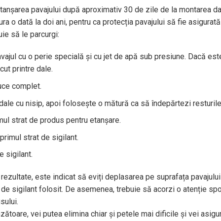
tanșarea pavajului după aproximativ 30 de zile de la montarea dal
a o dată la doi ani, pentru ca protecția pavajului să fie asigurată 
ie să le parcurgi:
avajul cu o perie specială și cu jet de apă sub presiune. Dacă es
cut printre dale.
uce complet.
dale cu nisip, apoi folosește o mătură ca să îndepărtezi resturile
mul strat de produs pentru etanșare.
rimul strat de sigilant.
e sigilant.
rezultate, este indicat să eviți deplasarea pe suprafața pavajulu
 de sigilant folosit. De asemenea, trebuie să acorzi o atenție spor
sului.
ătoare, vei putea elimina chiar și petele mai dificile și vei asig