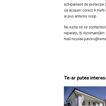
echipament de protecție (o
să acoperi corect 4 metri 
ai pus anterior nisip.
Nu ezita să ne contactezi
reparații, îți recomandăm
mail nicolae.pavlov@reme
Te-ar putea interesa