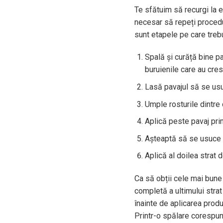
Te sfătuim să recurgi la e
necesar să repeți procedur
sunt etapele pe care trebu
Spală și curăță bine p
buruienile care au cres
Lasă pavajul să se us
Umple rosturile dintre 
Aplică peste pavaj pri
Așteaptă să se usuce p
Aplică al doilea strat d
Ca să obții cele mai bune 
completă a ultimului strat
înainte de aplicarea produ
Printr-o spălare corespunz