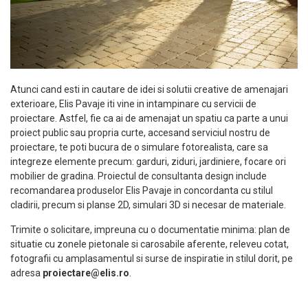
Atunci cand esti in cautare de idei si solutii creative de amenajari
exterioare, Elis Pavaje iti vine in intampinare cu servicii de
proiectare. Astfel, fie ca ai de amenajat un spatiu ca parte a unui
proiect public sau propria curte, accesand serviciul nostru de
proiectare, te poti bucura de o simulare fotorealista, care sa
integreze elemente precum: garduri, ziduri, jardiniere, focare ori
mobilier de gradina. Proiectul de consultanta design include
recomandarea produselor Elis Pavaje in concordanta cu stilul
cladirii, precum si planse 2D, simulari 3D si necesar de materiale.
Trimite o solicitare, impreuna cu o documentatie minima: plan de
situatie cu zonele pietonale si carosabile aferente, releveu cotat,
fotografii cu amplasamentul si surse de inspiratie in stilul dorit, pe
adresa
proiectare@elis.ro
.