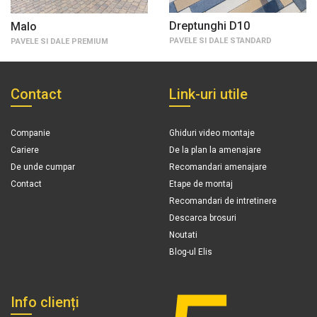
Dreptunghi D10
Malo
PAVELE SI DALE STANDARD
PAVELE SI DALE PREMIUM
Contact
Link-uri utile
Companie
Ghiduri video montaje
Cariere
De la plan la amenajare
De unde cumpar
Recomandari amenajare
Contact
Etape de montaj
Recomandari de intretinere
Descarca brosuri
Noutati
Blog-ul Elis
Info clienți