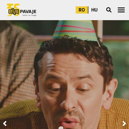
RO
HU
Meni