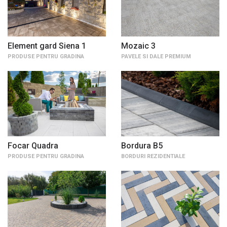
Element gard Siena 1
Mozaic 3
PRODUSE PENTRU GRADINA
PAVELE SI DALE PREMIUM
Focar Quadra
Bordura B5
PRODUSE PENTRU GRADINA
BORDURI REZIDENTIALE