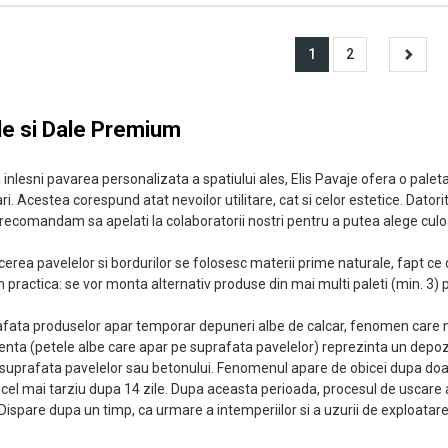
1
2
e si Dale Premium
 inlesni pavarea personalizata a spatiului ales, Elis Pavaje ofera o paleta 
i. Acestea corespund atat nevoilor utilitare, cat si celor estetice. Dator
a recomandam sa apelati la colaboratorii nostri pentru a putea alege culo
cerea pavelelor si bordurilor se folosesc materii prime naturale, fapt ce d
in practica: se vor monta alternativ produse din mai multi paleti (min. 3) 
fata produselor apar temporar depuneri albe de calcar, fenomen care nu p
enta (petele albe care apar pe suprafata pavelelor) reprezinta un depozi
 suprafata pavelelor sau betonului. Fenomenul apare de obicei dupa doa
, cel mai tarziu dupa 14 zile. Dupa aceasta perioada, procesul de uscare 
Dispare dupa un timp, ca urmare a intemperiilor si a uzurii de exploatare