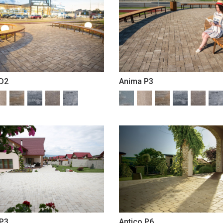
D2
Anima P3
 P3
Antico P6