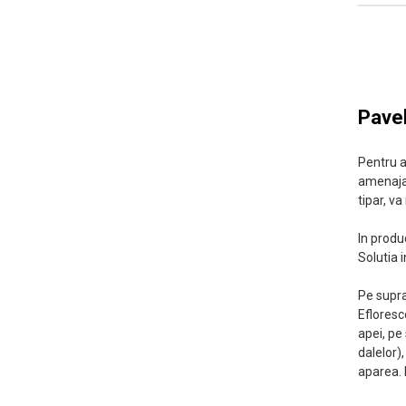
Pavel
Pentru a
amenajar
tipar, v
In produ
Solutia 
Pe supra
Efloresc
apei, pe
dalelor)
aparea. 