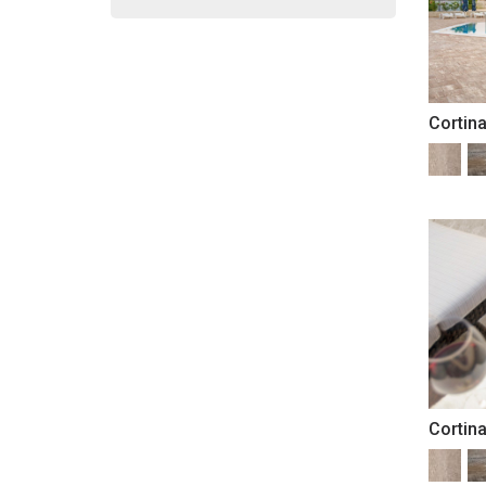
dolomit
festival
granit
gri ciment
Cortin
gri deschis
umbra gri deschis
gri inchis
umbra gri inchis
maro
maro patinat
natur
negru verzui
pastel
tempo
terra
Cortin
travertin