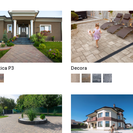
ica P3
Decora