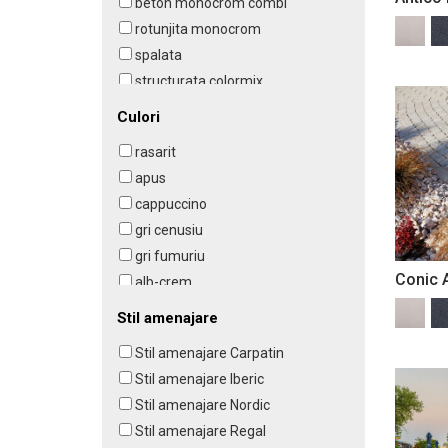
beton monocrom combi
rotunjita monocrom
spalata
structurata colormix
structurata monocrom
Culori
rasarit
apus
cappuccino
gri cenusiu
gri fumuriu
Conic 
alb-crem
umbra alb-crem
Stil amenajare
albastru patinat
Stil amenajare Carpatin
ambra
Stil amenajare Iberic
antracit
Stil amenajare Nordic
umbra antracit
Stil amenajare Regal
cafe