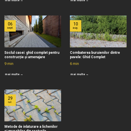
mai multe →
mai multe →
06
10
sept.
aug.
Soclul casei: ghid complet pentru
Combaterea buruienilor dintre
construcție și amenajare
pavele: Ghid Complet
9
min
6
min
mai multe →
mai multe →
29
iul.
Metode de inlaturare a lichenilor