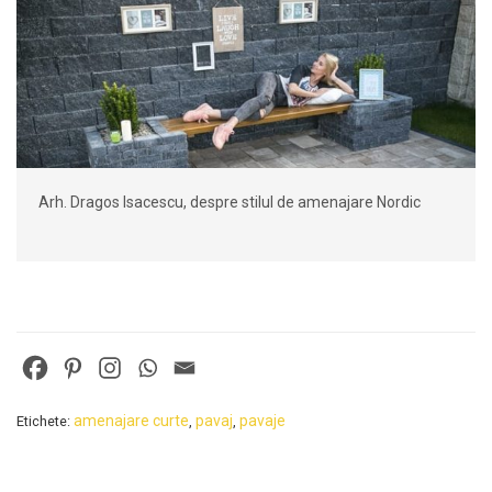
Arh. Dragos Isacescu, despre stilul de amenajare Nordic
amenajare curte
pavaj
pavaje
Etichete:
,
,