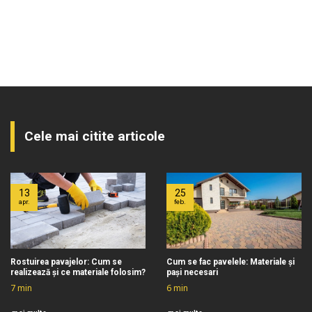
Cele mai citite articole
13
25
apr.
feb.
Rostuirea pavajelor: Cum se
Cum se fac pavelele: Materiale și
realizează și ce materiale folosim?
pași necesari
7
min
6
min