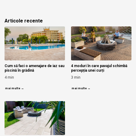
Articole recente
Cum să faci o amenajare de iaz sau
4 moduri în care pavajul schimbă
piscină în grădină
percepția unei curți
4
min
3
min
mai multe →
mai multe →