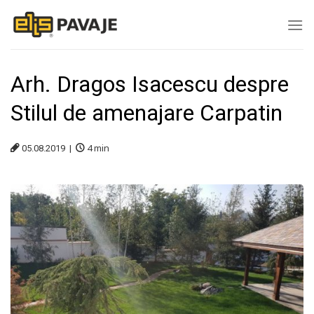
Skip
to
content
Arh. Dragos Isacescu despre
Stilul de amenajare Carpatin
4
min
05.08.2019 |