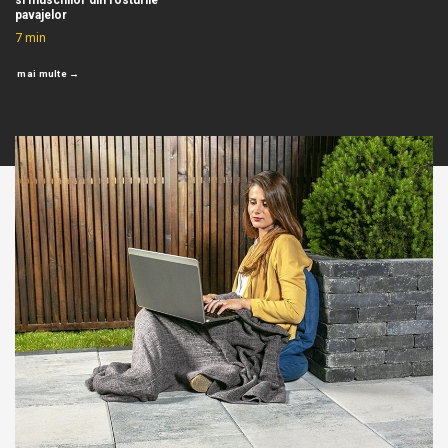
si muschilor din rosturile
pavajelor
7
min
mai multe →