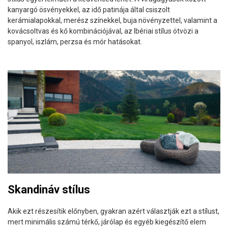
kanyargó ösvényekkel, az idő patinája által csiszolt
kerámialapokkal, merész színekkel, buja növényzettel, valamint a
kovácsoltvas és kő kombinációjával, az Ibériai stílus ötvözi a
spanyol, iszlám, perzsa és mór hatásokat.
Skandináv stílus
Akik ezt részesítik előnyben, gyakran azért választják ezt a stílust,
mert minimális számú térkő, járólap és egyéb kiegészítő elem