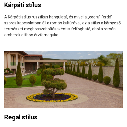
Kárpáti stílus
A Kárpáti stílus rusztikus hangulatú, és mivel a „codru” (erdő)
szoros kapcsolatban áll a román kultúrával, ez a stílus a környező
természet meghosszabbításaként is felfogható, ahol a román
emberek otthon érzik magukat.
Regal stílus