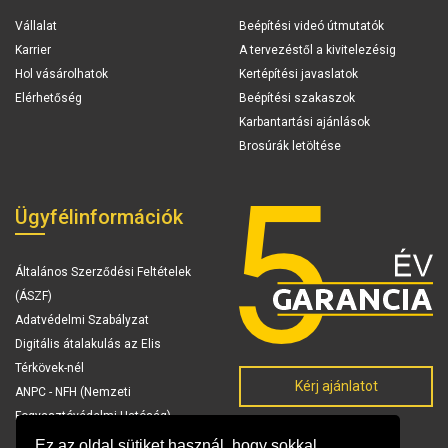
Vállalat
Beépítési videó útmutatók
Karrier
A tervezéstől a kivitelezésig
Hol vásárolhatok
Kertépítési javaslatok
Elérhetőség
Beépítési szakaszok
Karbantartási ajánlások
Brosúrák letöltése
Ügyfélinformációk
Általános Szerződési Feltételek
(ÁSZF)
Adatvédelmi Szabályzat
Digitális átalakulás az Elis
Térkövek-nél
Kérj ajánlatot
ANPC - NFH (Nemzeti
Fogyasztóvédelmi Hatóság)
Ez az oldal sütiket használ, hogy sokkal