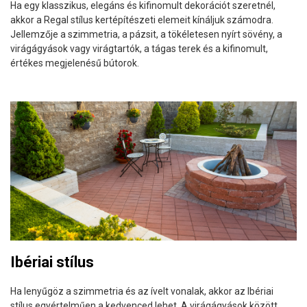
Ha egy klasszikus, elegáns és kifinomult dekorációt szeretnél,
akkor a Regal stílus kertépítészeti elemeit kínáljuk számodra.
Jellemzője a szimmetria, a pázsit, a tökéletesen nyírt sövény, a
virágágyások vagy virágtartók, a tágas terek és a kifinomult,
értékes megjelenésű bútorok.
Ibériai stílus
Ha lenyűgöz a szimmetria és az ívelt vonalak, akkor az Ibériai
stílus egyértelműen a kedvenced lehet. A virágágyások között