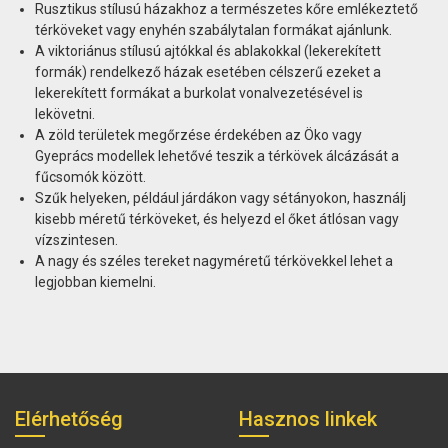
Rusztikus stílusú házakhoz a természetes kőre emlékeztető
térköveket vagy enyhén szabálytalan formákat ajánlunk.
A viktoriánus stílusú ajtókkal és ablakokkal (lekerekített
formák) rendelkező házak esetében célszerű ezeket a
lekerekített formákat a burkolat vonalvezetésével is
lekövetni.
A zöld területek megőrzése érdekében az Öko vagy
Gyeprács modellek lehetővé teszik a térkövek álcázását a
fűcsomók között.
Szűk helyeken, például járdákon vagy sétányokon, használj
kisebb méretű térköveket, és helyezd el őket átlósan vagy
vízszintesen.
A nagy és széles tereket nagyméretű térkövekkel lehet a
legjobban kiemelni.
Elérhetőség
Hasznos linkek