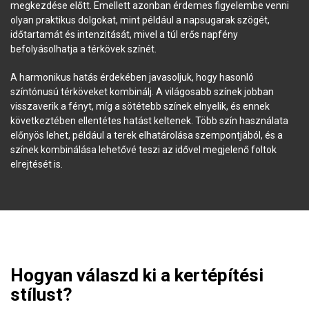
megkezdése előtt. Emellett azonban érdemes figyelembe venni
olyan praktikus dolgokat, mint például a napsugarak szögét,
időtartamát és intenzitását, mivel a túl erős napfény
befolyásolhatja a térkövek színét.
A harmonikus hatás érdekében javasoljuk, hogy hasonló
színtónusú térköveket kombinálj. A világosabb színek jobban
visszaverik a fényt, míg a sötétebb színek elnyelik, és ennek
következtében ellentétes hatást keltenek. Több szín használata
előnyös lehet, például a terek elhatárolása szempontjából, és a
színek kombinálása lehetővé teszi az idővel megjelenő foltok
elrejtését is.
Hogyan válaszd ki a kertépítési
stílust?