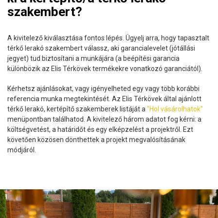
szakembert?
A kivitelező kiválasztása fontos lépés. Ügyelj arra, hogy tapasztalt
térkő lerakó szakembert válassz, aki garancialevelet (jótállási
jegyet) tud biztosítani a munkájára (a beépítési garancia
különbözik az Elis Térkövek termékekre vonatkozó garanciától).
Kérhetsz ajánlásokat, vagy igényelheted egy vagy több korábbi
referencia munka megtekintését. Az Elis Térkövek által ajánlott
térkő lerakó, kertépítő szakemberek listáját a
"Hol vásárolhatok"
menüpontban találhatod. A kivitelező három adatot fog kérni: a
költségvetést, a határidőt és egy elképzelést a projektről. Ezt
követően közösen dönthettek a projekt megvalósításának
módjáról.