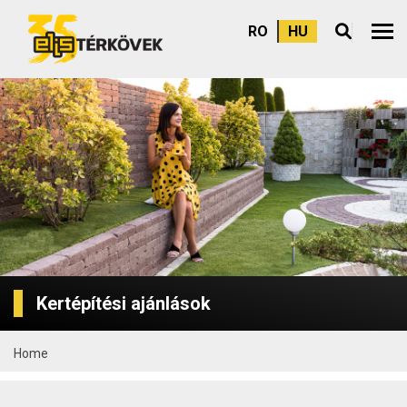
RO
HU
Felső
Kertépítési ajánlások
Home