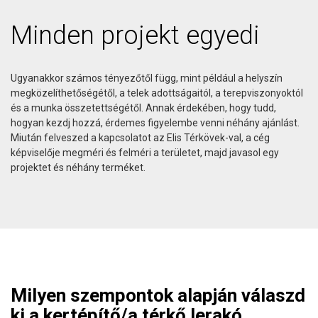
Minden projekt egyedi
Ugyanakkor számos tényezőtől függ, mint például a helyszín
megközelíthetőségétől, a telek adottságaitól, a terepviszonyoktól
és a munka összetettségétől. Annak érdekében, hogy tudd,
hogyan kezdj hozzá, érdemes figyelembe venni néhány ajánlást.
Miután felveszed a kapcsolatot az Elis Térkövek-val, a cég
képviselője megméri és felméri a területet, majd javasol egy
projektet és néhány terméket.
Milyen szempontok alapján válaszd
ki a kertépítő/a térkő lerakó