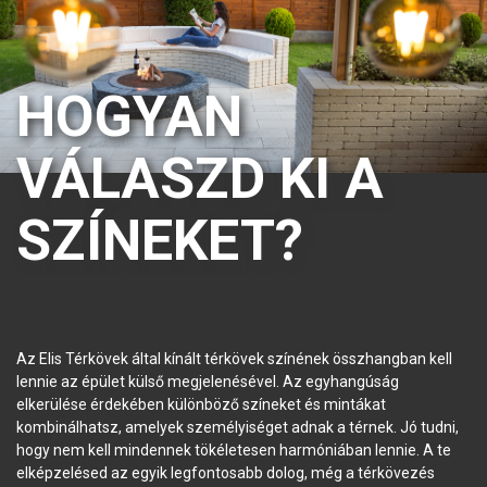
HOGYAN
VÁLASZD KI A
SZÍNEKET?
Az Elis Térkövek által kínált térkövek színének összhangban kell
lennie az épület külső megjelenésével. Az egyhangúság
elkerülése érdekében különböző színeket és mintákat
kombinálhatsz, amelyek személyiséget adnak a térnek. Jó tudni,
hogy nem kell mindennek tökéletesen harmóniában lennie. A te
elképzelésed az egyik legfontosabb dolog, még a térkövezés