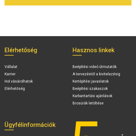
Elérhetőség
Hasznos linkek
Vállalat
Beépítési videó útmutatók
Karrier
A tervezéstől a kivitelezésig
Hol vásárolhatok
Kertépítési javaslatok
Elérhetőség
Beépítési szakaszok
Karbantartási ajánlások
Brosúrák letöltése
Ügyfélinformációk