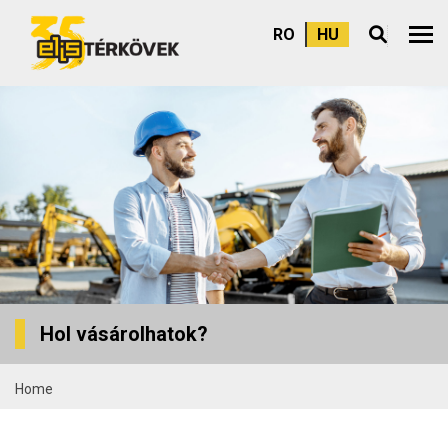
RO
HU
Felső
Hol vásárolhatok?
Home