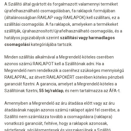
A Szállító által gyártott és forgalmazott valamennyi terméket
újrafelhasználható csomagolásban, fa raklapok formájában
(általánosságban RAKLAP vagy RAKLAPOK) kell szállítani, ez a
szállítási csomagolás. A fa raklapok, amelyeken a termékeket
szállítják, újrahasznosított/újrafelhasználható csomagolás, és a
hatályos jogszabályok szerint
szállítási vagy harmadlagos
csomagolási
kategóriájába tartozik.
Minden szállítás alkalmával a Megrendelő köteles cserében
azonos számú RAKLAPOT kell a Szállítónak adni. Ha a
Megrendelő nem rendelkezik a cseréhez szükséges mennyiségű
RAKLAPPAL, az átvett RAKLAPOKÉRT cserében köteles pénzbeli
garanciát fizetni. A garancia, amelyet a Megrendelő köteles a
Szállítónak fizetni,
55 lej/raklap
, és nem tartalmazza az ÁFA-t.
Amennyiben a Megrendelő az áru átadása előtt vagy az áru
átadásának napján azonos számú raklapot ajánl fel cserébe, a
Szállító nem számlázza tovább a csomagolásra (raklapra)
vonatkozó garanciát, feltéve, hogy a raklapok azonosak,
sértetlenek, sérülésmentesek és visszakerülnek a Szállító