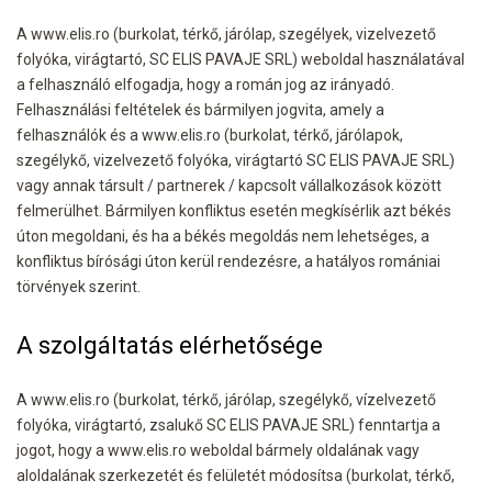
A www.elis.ro (burkolat, térkő, járólap, szegélyek, vizelvezető
folyóka, virágtartó, SC ELIS PAVAJE SRL) weboldal használatával
a felhasználó elfogadja, hogy a román jog az irányadó.
Felhasználási feltételek és bármilyen jogvita, amely a
felhasználók és a www.elis.ro (burkolat, térkő, járólapok,
szegélykő, vizelvezető folyóka, virágtartó SC ELIS PAVAJE SRL)
vagy annak társult / partnerek / kapcsolt vállalkozások között
felmerülhet. Bármilyen konfliktus esetén megkísérlik azt békés
úton megoldani, és ha a békés megoldás nem lehetséges, a
konfliktus bírósági úton kerül rendezésre, a hatályos romániai
törvények szerint.
A szolgáltatás elérhetősége
A www.elis.ro (burkolat, térkő, járólap, szegélykő, vízelvezető
folyóka, virágtartó, zsalukő SC ELIS PAVAJE SRL) fenntartja a
jogot, hogy a www.elis.ro weboldal bármely oldalának vagy
aloldalának szerkezetét és felületét módosítsa (burkolat, térkő,