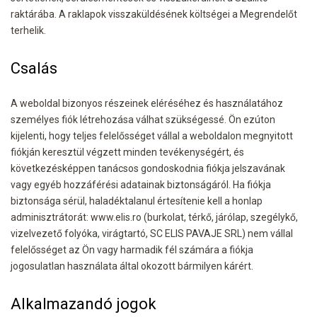
raktárába. A raklapok visszaküldésének költségei a Megrendelőt
terhelik.
Csalás
A weboldal bizonyos részeinek eléréséhez és használatához
személyes fiók létrehozása válhat szükségessé. Ön ezúton
kijelenti, hogy teljes felelősséget vállal a weboldalon megnyitott
fiókján keresztül végzett minden tevékenységért, és
következésképpen tanácsos gondoskodnia fiókja jelszavának
vagy egyéb hozzáférési adatainak biztonságáról. Ha fiókja
biztonsága sérül, haladéktalanul értesítenie kell a honlap
adminisztrátorát: www.elis.ro (burkolat, térkő, járólap, szegélykő,
vizelvezető folyóka, virágtartó, SC ELIS PAVAJE SRL) nem vállal
felelősséget az Ön vagy harmadik fél számára a fiókja
jogosulatlan használata által okozott bármilyen kárért.
Alkalmazandó jogok