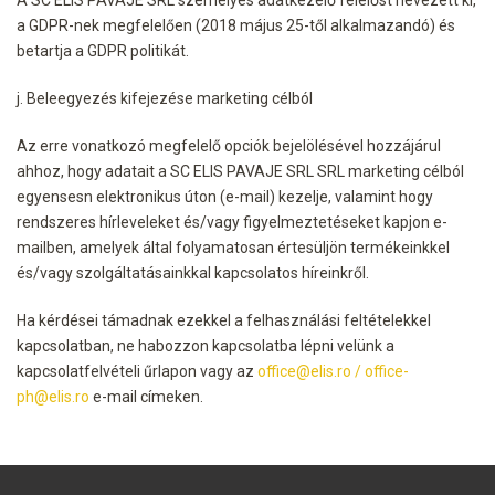
a GDPR-nek megfelelően (2018 május 25-től alkalmazandó) és
betartja a GDPR politikát.
j. Beleegyezés kifejezése marketing célból
Az erre vonatkozó megfelelő opciók bejelölésével hozzájárul
ahhoz, hogy adatait a SC ELIS PAVAJE SRL SRL marketing célból
egyensesn elektronikus úton (e-mail) kezelje, valamint hogy
rendszeres hírleveleket és/vagy figyelmeztetéseket kapjon e-
mailben, amelyek által folyamatosan értesüljön termékeinkkel
és/vagy szolgáltatásainkkal kapcsolatos híreinkről.
Ha kérdései támadnak ezekkel a felhasználási feltételekkel
kapcsolatban, ne habozzon kapcsolatba lépni velünk a
kapcsolatfelvételi űrlapon vagy az
office@elis.ro
/
office-
ph@elis.ro
e-mail címeken.