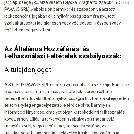
járólap, szegélykő, vízelvezető folyóka, virágtartó, zsalukő SC ELIS
PAVAJE SRL) weboldalon bármikor és szabadon választott
időközönként, jogában áll a nyilvánosság számára nyújtott
szolgáltatásokat ideiglenesen vagy véglegesen, részben vagy
egészben megszakítani.
Az Általános Hozzáférési és
Felhasználási Feltételek szabályozzák:
A tulajdonjogot
A S.C. ELIS PAVAJE SRL ennek a weboldalnak a szerzője. Ennek az
oldalnak a tartalma nem használható fel, reprodukálható,
terjeszthető, továbbítható, nyilvánosságra hozható, a kifejezetten
és törvényileg engedélyezettől eltérő célokra. Bármilyen
információ kinyerése, amelyet olyan kereskedelmi felhasználás
követ, amely túllépi a törvényben szabályozott magáncélú
másolás körét, vagy eladás vagy licencelés céljából, és a
tulajdonjogok tulajdonosának előzetes írásbeli hozzájárulása