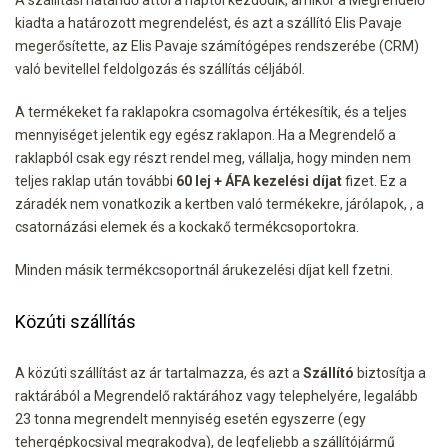
kiadta a határozott megrendelést, és azt a szállító Elis Pavaje
megerősítette, az Elis Pavaje számítógépes rendszerébe (CRM)
való bevitellel feldolgozás és szállítás céljából.
A termékeket fa raklapokra csomagolva értékesítik, és a teljes
mennyiséget jelentik egy egész raklapon. Ha a Megrendelő a
raklapból csak egy részt rendel meg, vállalja, hogy minden nem
teljes raklap után további
60 lej + ÁFA kezelési díjat
fizet. Ez a
záradék nem vonatkozik a kertben való termékekre, járólapok, , a
csatornázási elemek és a kockakő termékcsoportokra.
Minden másik termékcsoportnál árukezelési díjat kell fzetni.
Közúti szállítás
A közúti szállítást az ár tartalmazza, és azt a
Szállító
biztosítja a
raktárából a Megrendelő raktárához vagy telephelyére, legalább
23 tonna megrendelt mennyiség esetén egyszerre (egy
tehergépkocsival megrakodva), de legfeljebb a szállítójármű