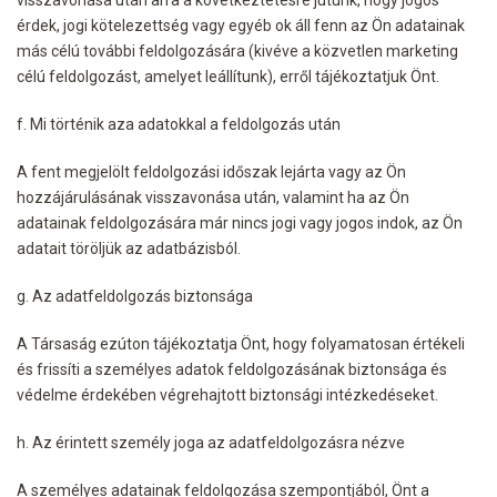
érdek, jogi kötelezettség vagy egyéb ok áll fenn az Ön adatainak
más célú további feldolgozására (kivéve a közvetlen marketing
célú feldolgozást, amelyet leállítunk), erről tájékoztatjuk Önt.
f. Mi történik aza adatokkal a feldolgozás után
A fent megjelölt feldolgozási időszak lejárta vagy az Ön
hozzájárulásának visszavonása után, valamint ha az Ön
adatainak feldolgozására már nincs jogi vagy jogos indok, az Ön
adatait töröljük az adatbázisból.
g. Az adatfeldolgozás biztonsága
A Társaság ezúton tájékoztatja Önt, hogy folyamatosan értékeli
és frissíti a személyes adatok feldolgozásának biztonsága és
védelme érdekében végrehajtott biztonsági intézkedéseket.
h. Az érintett személy joga az adatfeldolgozásra nézve
A személyes adatainak feldolgozása szempontjából, Önt a