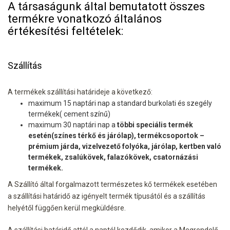
A társaságunk által bemutatott összes
termékre vonatkozó általános
értékesítési feltételek:
Szállítás
A termékek szállítási határideje a következő:
maximum 15 naptári nap a standard burkolati és szegély
termékek( cement színű)
maximum 30 naptári nap a
többi speciális termék
esetén(színes térkő és járólap), termékcsoportok –
prémium járda, vizelvezető folyóka, járólap, kertben való
termékek, zsalúkövek, falazókövek, csatornázási
termékek.
A Szállító által forgalmazott természetes kő termékek esetében
a szállítási határidő az igényelt termék típusától és a szállítás
helyétől függően kerül megküldésre.
A szállítási határidő attól a naptól kezdődik, amikor a Megrendelő