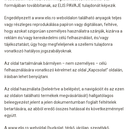
formájában továbbítanak, az ELIS PAVAJE tulajdonát képezik.
Engedélyezett a www.elis.ro weboldalon található anyagok teljes
vagy részleges reprodukálása papíron vagy digitálisan, feltéve,
hogy azokat szigorúan személyes használatra szánják, kizárva a
reklám és/vagy kereskedelmi célú felhasználást, és/vagy
tájékoztatást, úgy hogy megfeleljenek a szellemi tulajdonra
vonatkozó hatályos jogszabályoknak.
Az oldal tartalmának bármilyen – nem személyes – célú
felhasználására vonatkozó kérelmet az oldal „Kapcsolat” oldalán,
írásban lehet benyújtani.
Az oldal használata (beleértve a belépést, a navigációt és az ezen
az oldalon található termékek megvásárlását) hallgatólagos
beleegyezést jelent a jelen dokumentumban foglalt feltételek
betartására, az abból eredő összes hatással és következménnyel
együtt.
A www.elis.ro weboldal (burkolat, térkő, járólap, szegélykő,