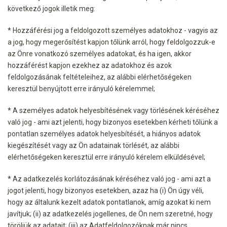
következő jogok illetik meg:
* Hozzáférési jog a feldolgozott személyes adatokhoz - vagyis az
a jog, hogy megerősítést kapjon tőlünk arról, hogy feldolgozzuk-e
az Önre vonatkozó személyes adatokat, és ha igen, akkor
hozzáférést kapjon ezekhez az adatokhoz és azok
feldolgozásának feltételeihez, az alábbi elérhetőségeken
keresztül benyújtott erre irányuló kérelemmel;
* A személyes adatok helyesbítésének vagy törlésének kéréséhez
való jog - ami azt jelenti, hogy bizonyos esetekben kérheti tőlünk a
pontatlan személyes adatok helyesbítését, a hiányos adatok
kiegészítését vagy az Ön adatainak törlését, az alábbi
elérhetőségeken keresztül erre irányuló kérelem elküldésével;
* Az adatkezelés korlátozásának kéréséhez való jog - ami azt a
jogot jelenti, hogy bizonyos esetekben, azaz ha (i) Ön úgy véli,
hogy az általunk kezelt adatok pontatlanok, amíg azokat ki nem
javítjuk; (ii) az adatkezelés jogellenes, de Ön nem szeretné, hogy
töröljük az adatait; (iii) az Adatfeldolgozóknak már nincs