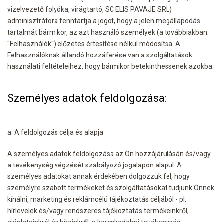
vizelvezető folyóka, virágtartó, SC ELIS PAVAJE SRL)
adminisztrátora fenntartja a jogot, hogy a jelen megállapodás
tartalmát bármikor, az azt használó személyek (a továbbiakban:
"Felhasználók") előzetes értesítése nélkül módosítsa. A
Felhasználóknak állandó hozzáférése van a szolgáltatások
használati feltételeihez, hogy bármikor betekinthessenek azokba.
Személyes adatok feldolgozása:
a. A feldolgozás célja és alapja
A személyes adatok feldolgozása az Ön hozzájárulásán és/vagy
a tevékenység végzését szabályozó jogalapon alapul. A
személyes adatokat annak érdekében dolgozzuk fel, hogy
személyre szabott termékeket és szolgáltatásokat tudjunk Önnek
kínálni, marketing és reklámcélú tájékoztatás céljából - pl.
hírlevelek és/vagy rendszeres tájékoztatás termékeinkről,
ajánlatainkról és híreinkről, a kereskedelmi tevékenység