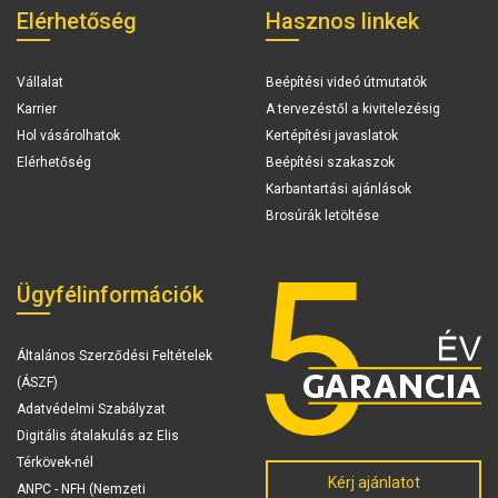
Elérhetőség
Hasznos linkek
Vállalat
Beépítési videó útmutatók
Karrier
A tervezéstől a kivitelezésig
Hol vásárolhatok
Kertépítési javaslatok
Elérhetőség
Beépítési szakaszok
Karbantartási ajánlások
Brosúrák letöltése
Ügyfélinformációk
Általános Szerződési Feltételek
(ÁSZF)
Adatvédelmi Szabályzat
Digitális átalakulás az Elis
Térkövek-nél
Kérj ajánlatot
ANPC - NFH (Nemzeti