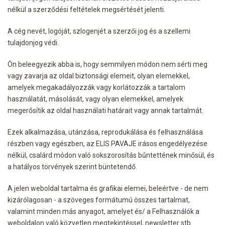
nélkül a szerződési feltételek megsértését jelenti.
A cég nevét, logóját, szlogenjét a szerzői jog és a szellemi
tulajdonjog védi.
Ön beleegyezik abba is, hogy semmilyen módon nem sérti meg
vagy zavarja az oldal biztonsági elemeit, olyan elemekkel,
amelyek megakadályozzák vagy korlátozzák a tartalom
használatát, másolását, vagy olyan elemekkel, amelyek
megerősítik az oldal használati határait vagy annak tartalmát.
Ezek alkalmazása, utánzása, reprodukálása és felhasználása
részben vagy egészben, az ELIS PAVAJE irásos engedélyezése
nélkül, csalárd módon való sokszorosítás bűntettének minősül, és
a hatályos törvények szerint büntetendő.
A jelen weboldal tartalma és grafikai elemei, beleértve - de nem
kizárólagosan - a szöveges formátumú összes tartalmat,
valamint minden más anyagot, amelyet és/ a Felhasználók a
weboldalon való közvetlen megtekintéssel, newsletter stb.