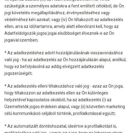
szükségük a személyes adatokra a fent említett célokból, de Ön
jogi követelés megállapításához, érvényesítéséhez vagy
védelméhez kéri azokat; vagy (iv) Ön tiltakozott az adatkezelés
ellen, arra az időtartamra, amely alatt ellenőrizni kell, hogy az
Adatfeldolgozók jogos jogai elsőbbséget élveznek-e az Ön
jogaival szemben;
* Az adatkezeléshez adott hozzájárulásának visszavonásához
való jog - ha az adatkezelés az Ön hozzájárulásán alapul, anélkül,
hogy ez befolyásolná az addig elvégzett adatkezelés
jogszerűségét;
* Az adatkezelés elleni tiltakozáshoz való jog - azaz az Ön joga,
hogy tiltakozzon az adatkezelés ellen az Ön különleges
helyzetével kapcsolatos okokból, ha az adatkezelés (i) az
Üzemeltetők jogos érdekein alapul, vagy (ii) közvetlen marketing
célú kommunikáció céljából történik, profilalkotással együtt;
* Az automatizált döntéshozatal, ideértve a profilalkotást is,
mellőzéséhez való jog - vagyis az a jog, hogy ne lehessen olyan,