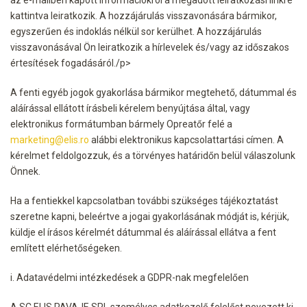
kattintva leiratkozik. A hozzájárulás visszavonására bármikor,
egyszerűen és indoklás nélkül sor kerülhet. A hozzájárulás
visszavonásával Ön leiratkozik a hírlevelek és/vagy az időszakos
értesítések fogadásáról./p>
A fenti egyéb jogok gyakorlása bármikor megtehető, dátummal és
aláírással ellátott írásbeli kérelem benyújtása által, vagy
elektronikus formátumban bármely Opreatőr felé a
marketing@elis.ro
alábbi elektronikus kapcsolattartási címen. A
kérelmet feldolgozzuk, és a törvényes határidőn belül válaszolunk
Önnek.
Ha a fentiekkel kapcsolatban további szükséges tájékoztatást
szeretne kapni, beleértve a jogai gyakorlásának módját is, kérjük,
küldje el írásos kérelmét dátummal és aláírással ellátva a fent
említett elérhetőségeken.
i. Adatavédelmi intézkedések a GDPR-nak megfelelően
A SC ELIS PAVAJE SRL személyes adatkezelő felelőst nevezett ki,