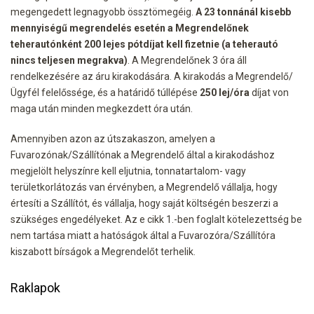
megengedett legnagyobb össztömegéig.
A 23 tonnánál kisebb
mennyiségű megrendelés esetén a Megrendelőnek
teherautónként 200 lejes pótdíjat kell fizetnie (a teherautó
nincs teljesen megrakva)
. A Megrendelőnek 3 óra áll
rendelkezésére az áru kirakodására. A kirakodás a Megrendelő/
Ügyfél felelőssége, és a határidő túllépése
250 lej/óra
díjat von
maga után minden megkezdett óra után.
Amennyiben azon az útszakaszon, amelyen a
Fuvarozónak/Szállítónak a Megrendelő által a kirakodáshoz
megjelölt helyszínre kell eljutnia, tonnatartalom- vagy
területkorlátozás van érvényben, a Megrendelő vállalja, hogy
értesíti a Szállítót, és vállalja, hogy saját költségén beszerzi a
szükséges engedélyeket. Az e cikk 1.-ben foglalt kötelezettség be
nem tartása miatt a hatóságok által a Fuvarozóra/Szállítóra
kiszabott bírságok a Megrendelőt terhelik.
Raklapok