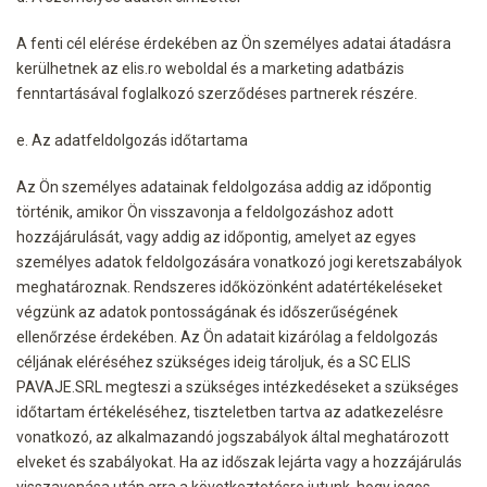
A fenti cél elérése érdekében az Ön személyes adatai átadásra
kerülhetnek az elis.ro weboldal és a marketing adatbázis
fenntartásával foglalkozó szerződéses partnerek részére.
e. Az adatfeldolgozás időtartama
Az Ön személyes adatainak feldolgozása addig az időpontig
történik, amikor Ön visszavonja a feldolgozáshoz adott
hozzájárulását, vagy addig az időpontig, amelyet az egyes
személyes adatok feldolgozására vonatkozó jogi keretszabályok
meghatároznak. Rendszeres időközönként adatértékeléseket
végzünk az adatok pontosságának és időszerűségének
ellenőrzése érdekében. Az Ön adatait kizárólag a feldolgozás
céljának eléréséhez szükséges ideig tároljuk, és a SC ELIS
PAVAJE.SRL megteszi a szükséges intézkedéseket a szükséges
időtartam értékeléséhez, tiszteletben tartva az adatkezelésre
vonatkozó, az alkalmazandó jogszabályok által meghatározott
elveket és szabályokat. Ha az időszak lejárta vagy a hozzájárulás
visszavonása után arra a következtetésre jutunk, hogy jogos