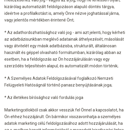
kizárólag automatizált feldolgozáson alapuló döntés tárgya,
ideértve a profilalkotást is, amely Önre nézve joghatással járna,
vagy jelentős mértékben érintené Önt;
* Az adathordozhatósághoz való jog - ami azt jelenti, hogy kérheti
az adatbázisunkban meglévő adatainak áthelyezését, másolását
vagy átvitelét egy másik adatbázisba, strukturált, általánosan
használt és géppel olvasható formátumban, kizárólag abban az
esetben, ha a feldolgozás az Ön hozzájárulásán vagy egy
szerződés teljesítésén alapul, és automatizált módon történik;
* A Személyes Adatok Feldolgozásával foglalkozó Nemzeti
Felügyeleti Hatóságnál történő panasz benyújtásának joga;
* Az illetékes bírósághoz való fordulás joga
Marketingcélokból csak akkor vesszük fel Önnel a kapcsolatot, ha
Ön ehhez hozzájárult. Ön bármikor visszavonhatja a személyes
adatok marketing célú feldolgozásához adott hozzájárulását, ha
az e-mailben kapott információkról a megadott leiratkozási linkre