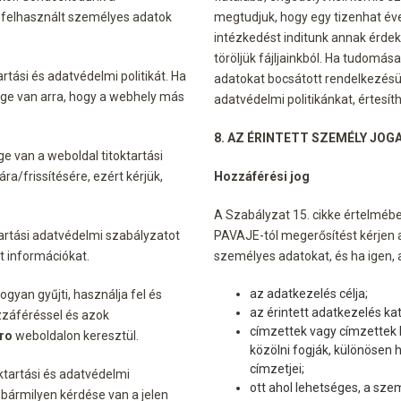
s felhasznált személyes adatok
megtudjuk, hogy egy tizenhat éve
intézkedést inditunk annak érde
töröljük fájljainkból. Ha tudomá
rtási és adatvédelmi politikát. Ha
adatokat bocsátott rendelkezésünk
ge van arra, hogy a webhely más
adatvédelmi politikánkat, értesít
8. AZ ÉRINTETT SZEMÉLY JOGA
e van a weboldal titoktartási
a/frissítésére, ezért kérjük,
Hozzáférési jog
A Szabályzat 15. cikke értelméb
tartási adatvédelmi szabályzatot
PAVAJE-tól megerősítést kérjen 
tt információkat.
személyes adatokat, és ha igen,
az adatkezelés célja;
yan gyűjti, használja fel és
az érintett adatkezelés kat
zzáféréssel és azok
címzettek vagy címzettek k
.ro
weboldalon keresztül.
közölni fogják, különösen
címzetjei;
oktartási és adatvédelmi
ott ahol lehetséges, a sze
 bármilyen kérdése van a jelen