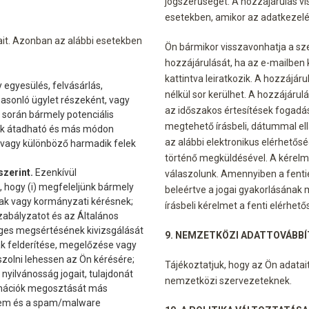
jogszerűségét. A hozzájárulás v
esetekben, amikor az adatkezelé
it. Azonban az alábbi esetekben
Ön bármikor visszavonhatja a sz
hozzájárulását, ha az e-mailben k
kattintva leiratkozik. A hozzájá
egyesülés, felvásárlás,
nélkül sor kerülhet. A hozzájárul
asonló ügylet részeként, vagy
az időszakos értesítések fogadás
 során bármely potenciális
megtehető írásbeli, dátummal ell
ek átadható és más módon
az alábbi elektronikus elérhetős
y vagy különböző harmadik felek
történő megküldésével. A kérelme
szerint.
Ezenkívül
válaszolunk. Amennyiben a fenti
hogy (i) megfeleljünk bármely
beleértve a jogai gyakorlásának mó
nak vagy kormányzati kérésnek;
írásbeli kérelmet a fenti elérhető
szabályzatot és az Általános
eges megsértésének kivizsgálását
9. NEMZETKÖZI ADATTOVÁBBÍ
mák felderítése, megelőzése vagy
szolni lehessen az Ön kérésére;
Tájékoztatjuk, hogy az Ön adatai
nyilvánosság jogait, tulajdonát
nemzetközi szervezeteknek.
rmációk megosztását más
elem és a spam/malware