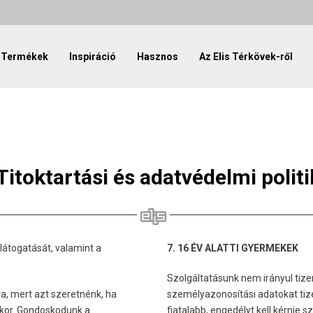
Termékek
Inspiráció
Hasznos
Az Elis Térkövek-ről
Titoktartási és adatvédelmi politi
 látogatását, valamint a
7. 16 ÉV ALATTI GYERMEKEK
Szolgáltatásunk nem irányul tize
, mert azt szeretnénk, ha
személyazonosítási adatokat tize
kor. Gondoskodunk a
fiatalabb, engedélyt kell kérnie 