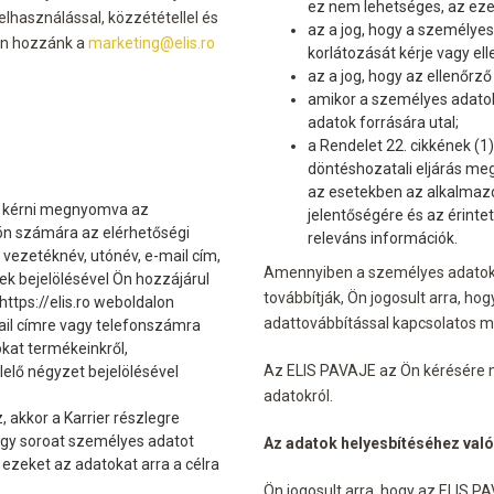
ez nem lehetséges, az eze
elhasználással, közzététellel és
az a jog, hogy a személyes
jon hozzánk a
marketing@elis.ro
korlátozását kérje vagy el
az a jog, hogy az ellenőrz
amikor a személyes adatok
adatok forrására utal;
a Rendelet 22. cikkének (1
döntéshozatali eljárás megl
az esetekben az alkalmazot
k kérni megnyomva az
jelentőségére és az érint
ön számára az elérhetőségi
releváns információk.
 vezetéknév, utónév, e-mail cím,
Amennyiben a személyes adatok
ek bejelölésével Ön hozzájárul
továbbítják, Ön jogosult arra, hog
ttps://elis.ro weboldalon
adattovábbítással kapcsolatos me
ail címre vagy telefonszámra
kat termékeinkről,
Az ELIS PAVAJE az Ön kérésére m
lelő négyzet bejelölésével
adatokról.
 akkor a Karrier részlegre
 egy soroat személyes adatot
Az adatok helyesbítéséhez való
 ezeket az adatokat arra a célra
Ön jogosult arra, hogy az ELIS P