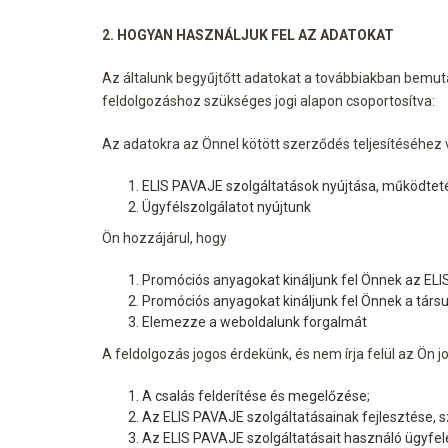
2. HOGYAN HASZNÁLJUK FEL AZ ADATOKAT
Az általunk begyűjtőtt adatokat a továbbiakban bemuta
feldolgozáshoz szükséges jogi alapon csoportosítva:
Az adatokra az Önnel kötött szerződés teljesítéséhez
ELIS PAVAJE szolgáltatások nyújtása, működtet
Ügyfélszolgálatot nyújtunk
Ön hozzájárul, hogy
Promóciós anyagokat kináljunk fel Önnek az ELI
Promóciós anyagokat kináljunk fel Önnek a társul
Elemezze a weboldalunk forgalmát
A feldolgozás jogos érdekünk, és nem írja felül az Ön jo
A csalás felderítése és megelőzése;
Az ELIS PAVAJE szolgáltatásainak fejlesztése, 
Az ELIS PAVAJE szolgáltatásait használó ügyfele