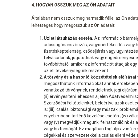
4. HOGYAN OSSZUK MEG AZ ÖN ADATAIT
Általában nem osszuk meg harmadik féllel az Ön adata
lehetséges hogy megosszuk az Ön adatait:
Üzleti átruházás esetén.
Az információ bármely 
adósságfinanszírozás, vagyonértékesítés vagy h
fizetésképtelenség, csődeljárás vagy ügyintézés
felvásárlónak, jogutódnak vagy engedményesn
továbbítható, amikor az információt átadják eg
üzleti tevékenységünk részeként.
A törvény és a hasonló közzétételek előírásai 
megoszthatunk információkat annak érdekében, 
vonatkozó törvénynek, rendeletnek, jogi eljárás
(ii) érvényesíteni lehessen a jelen Adatvédelmi 
Szerződési Feltételeinket, beleértve azok esetl
is; (iii). csalás, biztonsági vagy műszaki problé
egyéb módon történő kezelése esetén ; (iv) vála
vagy (v) megvédjük magunk, felhasználóink és a 
vagy biztonságát. Ez magában foglalja az info
cégekkel és szervezetekkel a csalás elleni véd