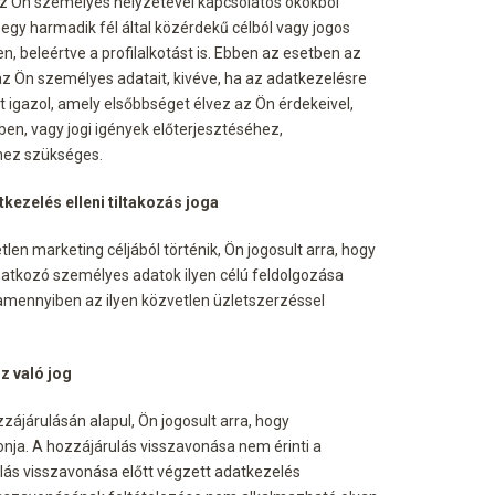
 az Ön személyes helyzetével kapcsolatos okokból
egy harmadik fél által közérdekű célból vagy jogos
n, beleértve a profilalkotást is. Ebben az esetben az
z Ön személyes adatait, kivéve, ha az adatkezelésre
t igazol, amely elsőbbséget élvez az Ön érdekeivel,
en, vagy jogi igények előterjesztéséhez,
hez szükséges.
kezelés elleni tiltakozás joga
en marketing céljából történik, Ön jogosult arra, hogy
natkozó személyes adatok ilyen célú feldolgozása
s, amennyiben az ilyen közvetlen üzletszerzéssel
z való jog
zájárulásán alapul, Ön jogosult arra, hogy
nja. A hozzájárulás visszavonása nem érinti a
lás visszavonása előtt végzett adatkezelés