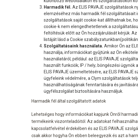
különböző weboldalakon és szolgáltatásokon kö
Harmadik fél.
Az ELIS PAVAJE szolgáltatások n
elemzéséhez más harmadik fél szolgáltatásait i
szolgáltatások saját cookie-kat állíthatnak be, 
cookie-k nem elengedhetetlenek a szolgáltatásu
feltöltésük előtt az Ön hozzájárulását kérjük. Az 
listáját lásd a Cookie szabályzatunkban(politikán
Szolgáltatásaink használata.
Amikor Ön az ELI
használja, információkat gyűjtünk az Ön elkötel
használatáról, például: az ELIS PAVAJE szolgálta
használt funkciók; IP / hely; böngészési ügynök 
ELIS PAVAJE üzemeltetésére, az ELIS PAVAJE sz
ügyfeleink védelmére, a Clym szolgáltatások te
használhatóságának fenntartására és javítására,
ügyfélszolgálat biztosítására használjuk.
Harmadik fél által szolgáltatott adatok
Lehetséges hogy információkat kapjunk Önről harmadik 
termékeink viszonteladóitól. Az adatokat felhasználha
kapcsolatfelvétel érdekében és az ELIS PAVAJE szolgá
csak akkor hogyha Ön ebben beleegyezik és azt a harma