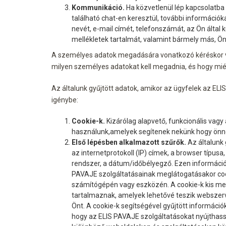
Kommunikáció.
Ha közvetlenül lép kapcsolatba 
található chat-en keresztül, további információk
nevét, e-mail címét, telefonszámát, az Ön által 
mellékletek tartalmát, valamint bármely más, Ön
A személyes adatok megadására vonatkozó kéréskor v
milyen személyes adatokat kell megadnia, és hogy miér
Az általunk gyűjtött adatok, amikor az ügyfelek az ELI
igénybe:
Cookie-k.
Kizárólag alapvető, funkcionális vagy a
használunk,amelyek segítenek nekünk hogy önnek
Első lépésben alkalmazott szűrők.
Az általunk 
az internetprotokoll (IP) címek, a browser típusa
rendszer, a dátum/időbélyegző. Ezen információ
PAVAJE szolgáltatásainak meglátogatásakor coo
számítógépén vagy eszközén. A cookie-k kis me
tartalmaznak, amelyek lehetővé teszik webszer
Önt. A cookie-k segítségével gyűjtött információ
hogy az ELIS PAVAJE szolgáltatásokat nyújthass