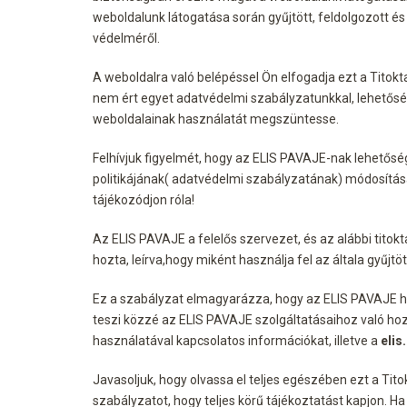
weboldalunk látogatása során gyűjtött, feldolgozott é
védelméről.
A weboldalra való belépéssel Ön elfogadja ezt a Titokta
nem ért egyet adatvédelmi szabályzatunkkal, lehetősé
weboldalainak használatát megszüntesse.
Felhívjuk figyelmét, hogy az ELIS PAVAJE-nak lehetőség
politikájának( adatvédelmi szabályzatának) módosításár
tájékozódjon róla!
Az ELIS PAVAJE a felelős szervezet, és az alábbi titok
hozta, leírva,hogy miként használja fel az általa gyűjtö
Ez a szabályzat elmagyarázza, hogy az ELIS PAVAJE hog
teszi közzé az ELIS PAVAJE szolgáltatásaihoz való ho
használatával kapcsolatos információkat, illetve a
elis
Javasoljuk, hogy olvassa el teljes egészében ezt a Tit
szabályzatot, hogy teljes körű tájékoztatást kapjon. Ha