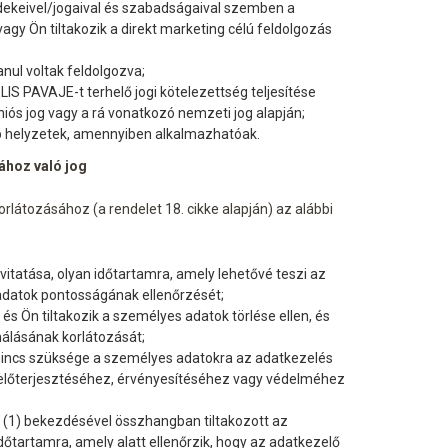
dekeivel/jogaival és szabadságaival szemben a
vagy Ön tiltakozik a direkt marketing célú feldolgozás
nul voltak feldolgozva;
IS PAVAJE-t terhelő jogi kötelezettség teljesítése
niós jog vagy a rá vonatkozó nemzeti jog alapján;
yéb helyzetek, amennyiben alkalmazhatóak.
ához való jog
rlátozásához (a rendelet 18. cikke alapján) az alábbi
itatása, olyan időtartamra, amely lehetővé teszi az
datok pontosságának ellenőrzését;
és Ön tiltakozik a személyes adatok törlése ellen, és
nálásának korlátozását;
incs szüksége a személyes adatokra az adatkezelés
ek előterjesztéséhez, érvényesítéséhez vagy védelméhez
k (1) bekezdésével összhangban tiltakozott az
időtartamra, amely alatt ellenőrzik, hogy az adatkezelő