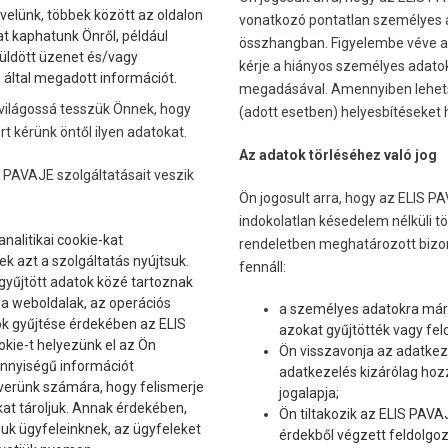
velünk, többek között az oldalon
vonatkozó pontatlan személyes ad
at kaphatunk Önről, például
összhangban. Figyelembe véve az 
küldött üzenet és/vagy
kérje a hiányos személyes adatok
 által megadott információt.
megadásával. Amennyiben lehetsé
ilágossá tesszük Önnek, hogy
(adott esetben) helyesbítéseket h
t kérünk öntől ilyen adatokat.
Az adatok törléséhez való jog
S PAVAJE szolgáltatásait veszik
Ön jogosult arra, hogy az ELIS 
indokolatlan késedelem nélküli tör
nalitikai cookie-kat
rendeletben meghatározott bizon
 azt a szolgáltatás nyújtsuk.
fennáll:
gyűjtött adatok közé tartoznak
, a weboldalak, az operációs
a személyes adatokra már
k gyűjtése érdekében az ELIS
azokat gyűjtötték vagy fel
kie-t helyezünk el az Ön
Ön visszavonja az adatkez
nnyiségű információt
adatkezelés kizárólag hoz
verünk számára, hogy felismerje
jogalapja;
kat tároljuk. Annak érdekében,
Ön tiltakozik az ELIS PAVA
uk ügyfeleinknek, az ügyfeleket
érdekből végzett feldolgoz