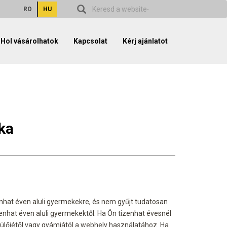
RO
HU
Hol vásárolhatok
Kapcsolat
Kérj ajánlatot
ka
nhat éven aluli gyermekekre, és nem gyűjt tudatosan
nhat éven aluli gyermekektől. Ha Ön tizenhat évesnél
szülőjétől vagy gyámjától a webhely használatához. Ha