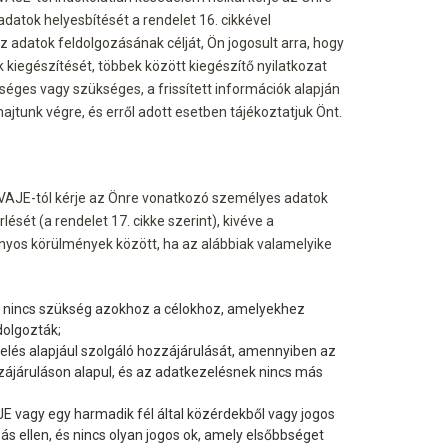
atok helyesbítését a rendelet 16. cikkével
adatok feldolgozásának célját, Ön jogosult arra, hogy
 kiegészítését, többek között kiegészítő nyilatkozat
ges vagy szükséges, a frissített információk alapján
ajtunk végre, és erről adott esetben tájékoztatjuk Önt.
PAVAJE-tól kérje az Önre vonatkozó személyes adatok
lését (a rendelet 17. cikke szerint), kivéve a
yos körülmények között, ha az alábbiak valamelyike
 nincs szükség azokhoz a célokhoz, amelyekhez
dolgozták;
elés alapjául szolgáló hozzájárulását, amennyiben az
zájáruláson alapul, és az adatkezelésnek nincs más
JE vagy egy harmadik fél által közérdekből vagy jogos
ás ellen, és nincs olyan jogos ok, amely elsőbbséget