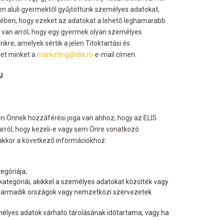
n aluli gyermektől gyűjtöttünk személyes adatokat,
kében, hogy ezeket az adatokat a lehető leghamarabb
sa van arról, hogy egy gyermek olyan személyes
re, amelyek sértik a jelen Titoktartási és
het minket a
marketing@elis.ro
e-mail címen.
I
en Önnek hozzáférési joga van ahhoz, hogy az ELIS
arról, hogy kezeli-e vagy sem Önre vonatkozó
 akkor a következő információkhoz:
egóriája;
ategóriái, akikkel a személyes adatokat közölték vagy
 harmadik országok vagy nemzetközi szervezetek
mélyes adatok várható tárolásának időtartama, vagy ha