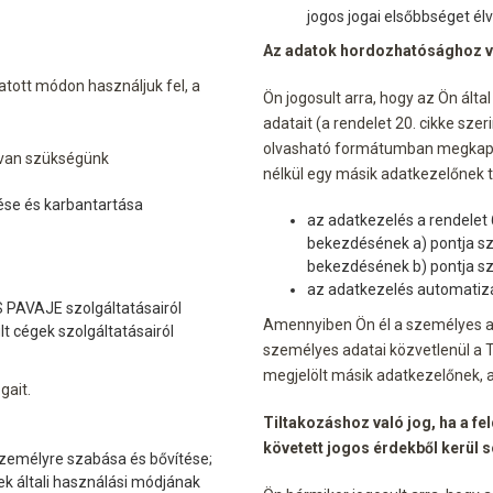
jogos jogai elsőbbséget él
Az adatok hordozhatósághoz v
tott módon használjuk fel, a
Ön jogosult arra, hogy az Ön ált
adatait (a rendelet 20. cikke sze
olvasható formátumban megkapja
 van szükségünk
nélkül egy másik adatkezelőnek t
ése és karbantartása
az adatkezelés a rendelet 6
bekezdésének a) pontja sze
bekezdésének b) pontja sze
az adatkezelés automatizá
S PAVAJE szolgáltatásairól
Amennyiben Ön él a személyes a
t cégek szolgáltatásairól
személyes adatai közvetlenül a T
megjelölt másik adatkezelőnek, 
gait.
Tiltakozáshoz való jog, ha a fe
követett jogos érdekből kerül s
személyre szabása és bővítése;
k általi használási módjának