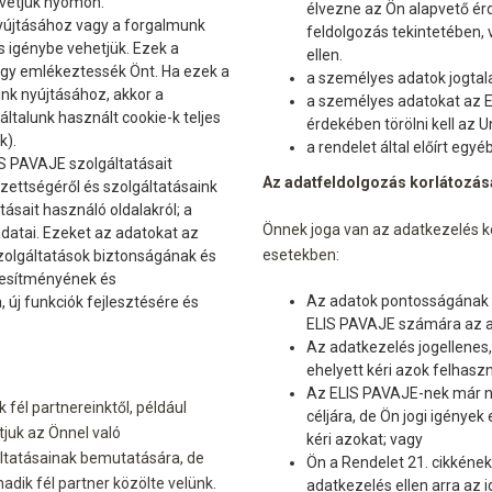
vetjük nyomon.
élvezne az Ön alapvető ér
yújtásához vagy a forgalmunk
feldolgozás tekintetében, 
s igénybe vehetjük. Ezek a
ellen.
hogy emlékeztessék Önt. Ha ezek a
a személyes adatok jogtala
nk nyújtásához, akkor a
a személyes adatokat az EL
általunk használt cookie-k teljes
érdekében törölni kell az U
k).
a rendelet által előírt eg
S PAVAJE szolgáltatásait
Az adatfeldolgozás korlátozás
ezettségéről és szolgáltatásaink
tásait használó oldalakról; a
Önnek joga van az adatkezelés ko
adatai. Ezeket az adatokat az
esetekben:
olgáltatások biztonságának és
ljesítményének és
Az adatok pontosságának v
 új funkciók fejlesztésére és
ELIS PAVAJE számára az a
Az adatkezelés jogellenes, 
ehelyett kéri azok felhasz
Az ELIS PAVAJE-nek már n
fél partnereinktől, például
céljára, de Ön jogi igény
tjuk az Önnel való
kéri azokat; vagy
ltatásainak bemutatására, de
Ön a Rendelet 21. cikkéne
dik fél partner közölte velünk.
adatkezelés ellen arra az 