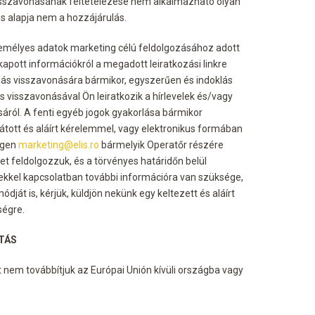
isszavonásának feltételezése nem alkalmazható olyan
s alapja nem a hozzájárulás.
emélyes adatok marketing célú feldolgozásához adott
apott információkról a megadott leiratkozási linkre
rulás visszavonására bármikor, egyszerűen és indoklás
ás visszavonásával Ön leiratkozik a hírlevelek és/vagy
áról. A fenti egyéb jogok gyakorlása bármikor
átott és aláírt kérelemmel, vagy elektronikus formában
égen
marketing@elis.ro
bármelyik Operatőr részére
t feldolgozzuk, és a törvényes határidőn belül
ekkel kapcsolatban további információra van szüksége,
dját is, kérjük, küldjön nekünk egy keltezett és aláírt
ségre.
TÁS
t nem továbbítjuk az Európai Unión kívüli országba vagy