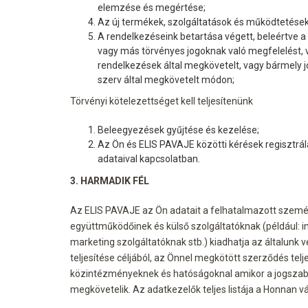
elemzése és megértése;
Az új termékek, szolgáltatások és működtetések
A rendelkezéseink betartása végett, beleértve a
vagy más törvényes jogoknak való megfelelést, 
rendelkezések által megkövetelt, vagy bármely j
szerv által megkövetelt módon;
Törvényi kötelezettséget kell teljesítenünk
Beleegyezések gyűjtése és kezelése;
Az Ön és ELIS PAVAJE közötti kérések regisztr
adataival kapcsolatban.
3. HARMADIK FÉL
Az ELIS PAVAJE az Ön adatait a felhatalmazott személ
együttműködőinek és külső szolgáltatóknak (például: i
marketing szolgáltatóknak stb.) kiadhatja az általunk 
teljesítése céljából, az Önnel megkötött szerződés telje
közintézményeknek és hatóságoknal amikor a jogszabá
megkövetelik. Az adatkezelők teljes listája a
Honnan vá