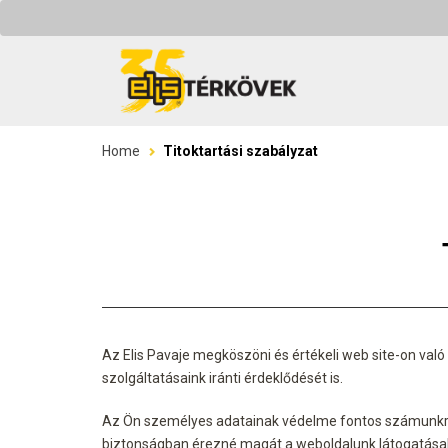
Home
Titoktartási szabályzat
Az Elis Pavaje megköszöni és értékeli web site-on való
szolgáltatásaink iránti érdeklődését is.
Az Ön személyes adatainak védelme fontos számunkra
biztonságban érezné magát a weboldalunk látogatása