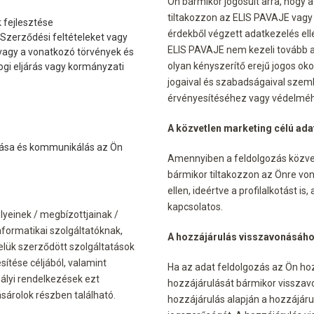
Ön bármikor jogosult arra, hogy
tiltakozzon az ELIS PAVAJE vagy 
 fejlesztése
érdekből végzett adatkezelés elle
 Szerződési feltételeket vagy
ELIS PAVAJE nem kezeli tovább a
vagy a vonatkozó törvények és
olyan kényszerítő erejű jogos oko
ogi eljárás vagy kormányzati
jogaival és szabadságaival szemb
érvényesítéséhez vagy védelmé
A közvetlen marketing célú adat
álása és kommunikálás az Ön
Amennyiben a feldolgozás közvetl
bármikor tiltakozzon az Önre vo
ellen, ideértve a profilalkotást i
kapcsolatos.
yeinek / megbízottjainak /
nformatikai szolgáltatóknak,
A hozzájárulás visszavonásáho
velük szerződött szolgáltatások
sítése céljából, valamint
Ha az adat feldolgozás az Ön hoz
lyi rendelkezések ezt
hozzájárulását bármikor visszavo
sárolok
részben található.
hozzájárulás alapján a hozzájáru