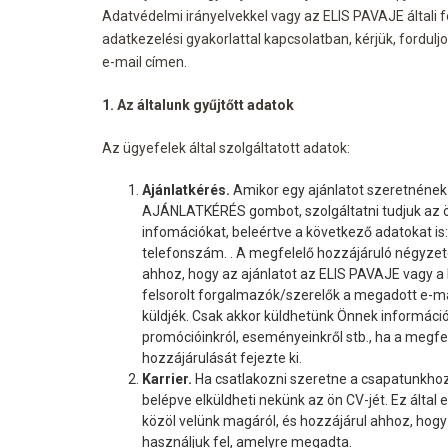
Adatvédelmi irányelvekkel vagy az ELIS PAVAJE általi f
adatkezelési gyakorlattal kapcsolatban, kérjük, fordul
e-mail címen.
1. Az általunk gyűjtőtt adatok
Az ügyefelek által szolgáltatott adatok:
Ajánlatkérés.
Amikor egy ajánlatot szeretnéne
AJÁNLATKÉRÉS gombot, szolgáltatni tudjuk az 
infomációkat, beleértve a következő adatokat is:
telefonszám. . A megfelelő hozzájáruló négyzet
ahhoz, hogy az ajánlatot az ELIS PAVAJE vagy a h
felsorolt forgalmazók/szerelők a megadott e-m
küldjék. Csak akkor küldhetünk Önnek információ
promócióinkról, eseményeinkről stb., ha a megfe
hozzájárulását fejezte ki.
Karrier.
Ha csatlakozni szeretne a csapatunkhoz,
belépve elküldheti nekünk az ön CV-jét. Ez által
közöl velünk magáról, és hozzájárul ahhoz, hogy
használjuk fel, amelyre megadta.