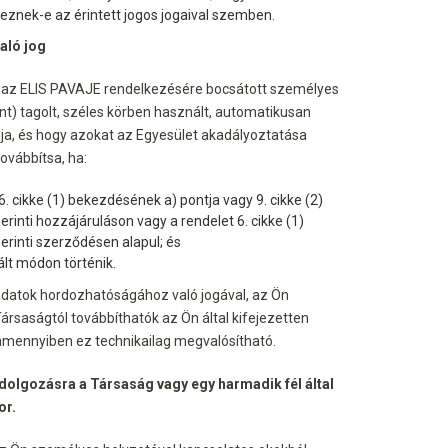
veznek-e az érintett jogos jogaival szemben.
aló jog
al az ELIS PAVAJE rendelkezésére bocsátott személyes
rint) tagolt, széles körben használt, automatikusan
, és hogy azokat az Egyesület akadályoztatása
ovábbítsa, ha:
. cikke (1) bekezdésének a) pontja vagy 9. cikke (2)
rinti hozzájáruláson vagy a rendelet 6. cikke (1)
rinti szerződésen alapul; és
lt módon történik.
datok hordozhatóságához való jogával, az Ön
ársaságtól továbbíthatók az Ön által kifejezetten
amennyiben ez technikailag megvalósítható.
ldolgozásra a Társaság vagy egy harmadik fél által
or.