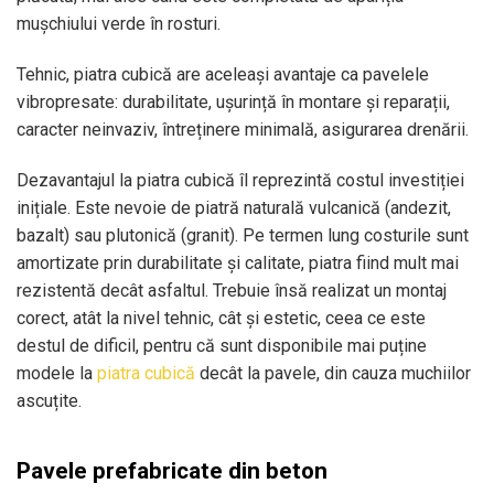
mușchiului verde în rosturi.
Tehnic, piatra cubică are aceleași avantaje ca pavelele
vibropresate: durabilitate, ușurință în montare și reparații,
caracter neinvaziv, întreținere minimală, asigurarea drenării.
Dezavantajul la piatra cubică îl reprezintă costul investiției
inițiale. Este nevoie de piatră naturală vulcanică (andezit,
bazalt) sau plutonică (granit). Pe termen lung costurile sunt
amortizate prin durabilitate și calitate, piatra fiind mult mai
rezistentă decât asfaltul. Trebuie însă realizat un montaj
corect, atât la nivel tehnic, cât și estetic, ceea ce este
destul de dificil, pentru că sunt disponibile mai puține
modele la
piatra cubică
decât la pavele, din cauza muchiilor
ascuțite.
Pavele prefabricate din beton