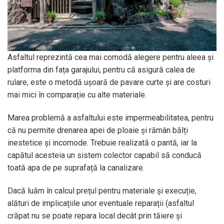
Asfaltul reprezintă cea mai comodă alegere pentru aleea și
platforma din fața garajului, pentru că asigură calea de
rulare, este o metodă ușoară de pavare curte și are costuri
mai mici în comparație cu alte materiale.
Marea problemă a asfaltului este impermeabilitatea, pentru
că nu permite drenarea apei de ploaie și rămân bălți
inestetice și incomode. Trebuie realizată o pantă, iar la
capătul acesteia un sistem colector capabil să conducă
toată apa de pe suprafață la canalizare.
Dacă luăm în calcul prețul pentru materiale și execuție,
alături de implicațiile unor eventuale reparații (asfaltul
crăpat nu se poate repara local decât prin tăiere și