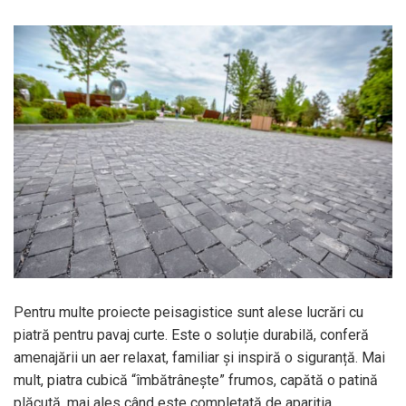
Pentru multe proiecte peisagistice sunt alese lucrări cu
piatră pentru pavaj curte. Este o soluție durabilă, conferă
amenajării un aer relaxat, familiar și inspiră o siguranță. Mai
mult, piatra cubică “îmbătrânește” frumos, capătă o patină
plăcută, mai ales când este completată de apariția