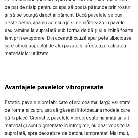
pe pat de nisip pentru ca apa să poată pătrunde prin rosturi
și să se scurgă direct în pământ. Dacă pavelele se pun
peste beton, apa nu se scurge și se infiltrează în pavele
sau rămâne la suprafață sub formă de bălți și elimină foarte
lent prin evaporare. Din această cauză apar pete albicioase,
care strică aspectul de alei pavate și afectează calitatea
materialelor utilizate.
Avantajele pavelelor vibropresate
Estetic, pavelele prefabricate oferă cea mai largă varietate
de forme și culori, așa că găsești întotdeauna modele care
să-ți placă. Cromatic, pavelele vibropresate nu imită un alt
material și sunt pigmentate în întregime, nu doar vopsite la
suprafață, spre deosebire de betonul amprentat. Mai mult,