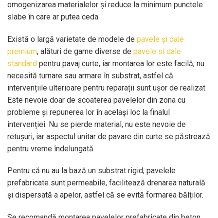
omogenizarea materialelor și reduce la minimum punctele
slabe în care ar putea ceda.
Există o largă varietate de modele de
pavele și dale
premium
, alături de game diverse de
pavele si dale
standard
pentru pavaj curte, iar montarea lor este facilă, nu
necesită turnare sau armare în substrat, astfel că
intervențiile ulterioare pentru reparații sunt ușor de realizat.
Este nevoie doar de scoaterea pavelelor din zona cu
probleme și repunerea lor în același loc la finalul
intervenției. Nu se pierde material, nu este nevoie de
retușuri, iar aspectul unitar de pavare din curte se păstrează
pentru vreme îndelungată.
Pentru că nu au la bază un substrat rigid, pavelele
prefabricate sunt permeabile, facilitează drenarea naturală
și dispersată a apelor, astfel că se evită formarea bălților.
Se recomandă montarea pavelelor prefabricate din beton