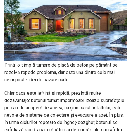
Printr-o simplă turnare de placă de beton pe pământ se
rezolvă repede problema, dar este una dintre cele mai
neinspirate idei de pavare curte.
Chiar dacă este ieftină și rapidă, prezintă multe
dezavantaje: betonul turnat impermeabilizează suprafețele
pe care le acoperă de aceea, ca și în cazul asfaltului, este
nevoie de sisteme de colectare și evacuare a apei. În plus,
în urma ciclurilor repetate de îngheț-dezgheț betonul se
exfoliază rapid, apar crăpături și deteriorări ale suprafeței