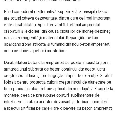
Fiind considerat o alternativă superioară la pavajul clasic,
are totuși câteva dezavantaje, dintre care cel mai important
este durabilitatea. Apar frecvent în betonul amprentat
crăpături și exfolieri din cauza ciclurilor de îngheț-dezgheț
sau a neomogenității materialului. Reparațiile se fac
spărgând zona stricată și turnând din nou beton amprentat,
ceea ce duce la peticiri inestetice.
Durabilitatea betonului amprentat se poate îmbunătăți prin
armarea unui substrat de beton continuu, dar acest lucru
crește costul final și prelungește timpul de execuție. Stratul
folosit pentru protecția culorii crește riscul de alunecare pe
timp ploios, în plus trebuie aplicat din nou după 2-3 ani de la
montare, ceea ce presupune costuri suplimentare de
întreținere. În afara acestor dezavantaje trebuie amintit și
aspectul artificial pe care-l are o pavare cu beton amprentat.