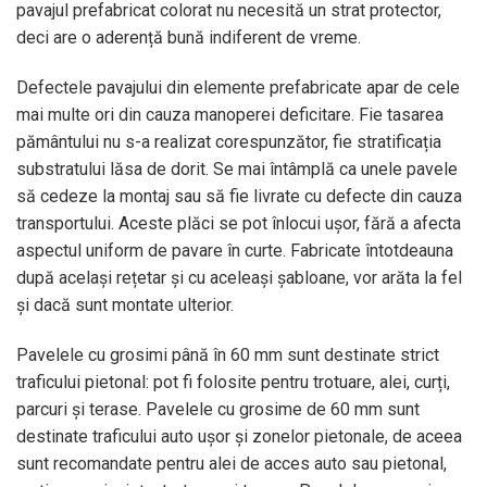
pavajul prefabricat colorat nu necesită un strat protector,
deci are o aderență bună indiferent de vreme.
Defectele pavajului din elemente prefabricate apar de cele
mai multe ori din cauza manoperei deficitare. Fie tasarea
pământului nu s-a realizat corespunzător, fie stratificația
substratului lăsa de dorit. Se mai întâmplă ca unele pavele
să cedeze la montaj sau să fie livrate cu defecte din cauza
transportului. Aceste plăci se pot înlocui ușor, fără a afecta
aspectul uniform de pavare în curte. Fabricate întotdeauna
după același rețetar și cu aceleași șabloane, vor arăta la fel
și dacă sunt montate ulterior.
Pavelele cu grosimi până în 60 mm sunt destinate strict
traficului pietonal: pot fi folosite pentru trotuare, alei, curți,
parcuri și terase. Pavelele cu grosime de 60 mm sunt
destinate traficului auto ușor și zonelor pietonale, de aceea
sunt recomandate pentru alei de acces auto sau pietonal,