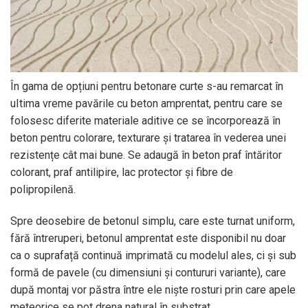
În gama de opțiuni pentru betonare curte s-au remarcat în
uItima vreme pavările cu beton amprentat, pentru care se
folosesc diferite materiale aditive ce se încorporează în
beton pentru colorare, texturare și tratarea în vederea unei
rezistențe cât mai bune. Se adaugă în beton praf întăritor
colorant, praf antilipire, lac protector și fibre de
polipropilenă.
Spre deosebire de betonul simplu, care este turnat uniform,
fără întreruperi, betonul amprentat este disponibil nu doar
ca o suprafață continuă imprimată cu modelul ales, ci și sub
formă de pavele (cu dimensiuni și contururi variante), care
după montaj vor păstra între ele niște rosturi prin care apele
meteorice se pot drena natural în substrat.