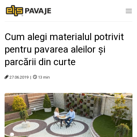
Skip
to
content
Cum alegi materialul potrivit
pentru pavarea aleilor și
parcării din curte
13
min
27.06.2019 |