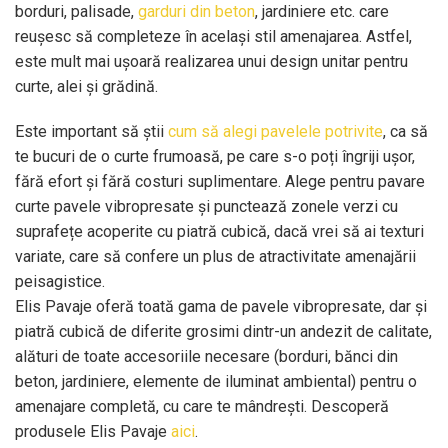
borduri, palisade,
garduri din beton
, jardiniere etc. care
reușesc să completeze în același stil amenajarea. Astfel,
este mult mai ușoară realizarea unui design unitar pentru
curte, alei și grădină.
Este important să știi
cum să alegi pavelele potrivite
, ca să
te bucuri de o curte frumoasă, pe care s-o poți îngriji ușor,
fără efort și fără costuri suplimentare. Alege pentru pavare
curte pavele vibropresate și punctează zonele verzi cu
suprafețe acoperite cu piatră cubică, dacă vrei să ai texturi
variate, care să confere un plus de atractivitate amenajării
peisagistice.
Elis Pavaje oferă toată gama de pavele vibropresate, dar și
piatră cubică de diferite grosimi dintr-un andezit de calitate,
alături de toate accesoriile necesare (borduri, bănci din
beton, jardiniere, elemente de iluminat ambiental) pentru o
amenajare completă, cu care te mândrești. Descoperă
produsele Elis Pavaje
aici
.