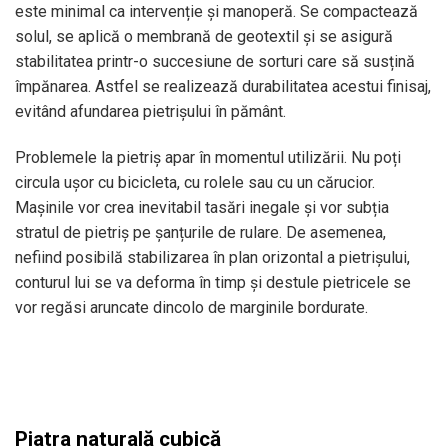
este minimal ca intervenție și manoperă. Se compactează
solul, se aplică o membrană de geotextil și se asigură
stabilitatea printr-o succesiune de sorturi care să susțină
împănarea. Astfel se realizează durabilitatea acestui finisaj,
evitând afundarea pietrișului în pământ.
Problemele la pietriș apar în momentul utilizării. Nu poți
circula ușor cu bicicleta, cu rolele sau cu un cărucior.
Mașinile vor crea inevitabil tasări inegale și vor subția
stratul de pietriș pe șanțurile de rulare. De asemenea,
nefiind posibilă stabilizarea în plan orizontal a pietrișului,
conturul lui se va deforma în timp și destule pietricele se
vor regăsi aruncate dincolo de marginile bordurate.
Piatra naturală cubică