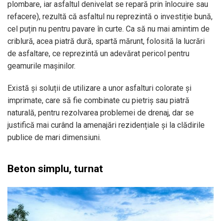
plombare, iar asfaltul denivelat se repară prin înlocuire sau
refacere), rezultă că asfaltul nu reprezintă o investiție bună,
cel puțin nu pentru pavare în curte. Ca să nu mai amintim de
criblură, acea piatră dură, spartă mărunt, folosită la lucrări
de asfaltare, ce reprezintă un adevărat pericol pentru
geamurile mașinilor.
Există și soluții de utilizare a unor asfalturi colorate și
imprimate, care să fie combinate cu pietriș sau piatră
naturală, pentru rezolvarea problemei de drenaj, dar se
justifică mai curând la amenajări rezidențiale și la clădirile
publice de mari dimensiuni.
Beton simplu, turnat