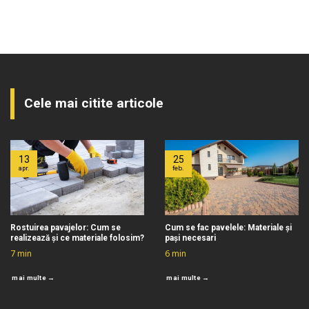
Cele mai citite articole
13
25
apr.
feb.
Rostuirea pavajelor: Cum se
Cum se fac pavelele: Materiale și
realizează și ce materiale folosim?
pași necesari
7
min
6
min
mai multe →
mai multe →