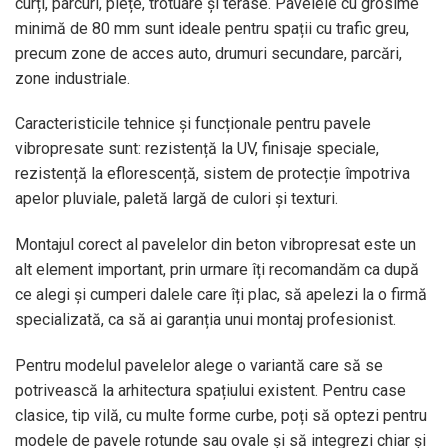
curți, parcuri, piețe, trotuare și terase. Pavelele cu grosime
minimă de 80 mm sunt ideale pentru spații cu trafic greu,
precum zone de acces auto, drumuri secundare, parcări,
zone industriale.
Caracteristicile tehnice și funcționale pentru pavele
vibropresate sunt: rezistență la UV, finisaje speciale,
rezistență la eflorescență, sistem de protecție împotriva
apelor pluviale, paletă largă de culori și texturi.
Montajul corect al pavelelor din beton vibropresat este un
alt element important, prin urmare îți recomandăm ca după
ce alegi și cumperi dalele care îți plac, să apelezi la o firmă
specializată, ca să ai garanția unui montaj profesionist.
Pentru modelul pavelelor alege o variantă care să se
potrivească la arhitectura spațiului existent. Pentru case
clasice, tip vilă, cu multe forme curbe, poți să optezi pentru
modele de pavele rotunde sau ovale și să integrezi chiar și