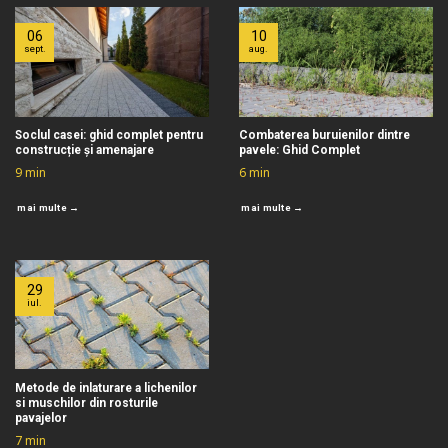
06
10
sept.
aug.
Soclul casei: ghid complet pentru
Combaterea buruienilor dintre
construcție și amenajare
pavele: Ghid Complet
9
min
6
min
mai multe →
mai multe →
29
iul.
Metode de inlaturare a lichenilor
si muschilor din rosturile
pavajelor
7
min