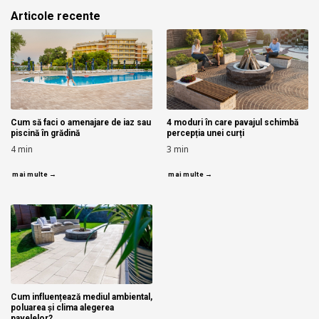
Articole recente
Cum să faci o amenajare de iaz sau
4 moduri în care pavajul schimbă
piscină în grădină
percepția unei curți
4
min
3
min
mai multe →
mai multe →
Cum influențează mediul ambiental,
poluarea și clima alegerea
pavelelor?