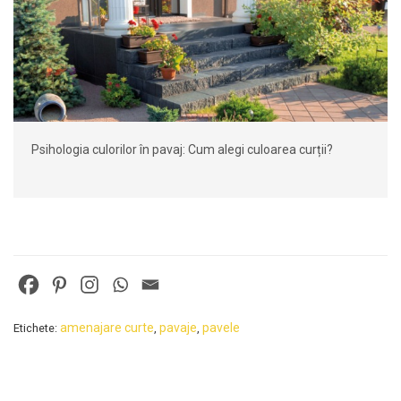
Psihologia culorilor în pavaj: Cum alegi culoarea curții?
amenajare curte
pavaje
pavele
Etichete:
,
,