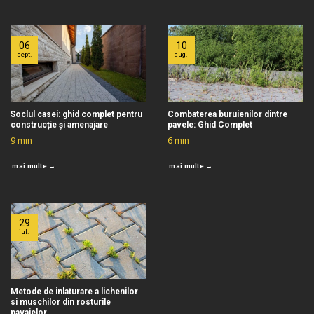
06
10
sept.
aug.
Soclul casei: ghid complet pentru
Combaterea buruienilor dintre
construcție și amenajare
pavele: Ghid Complet
9
min
6
min
mai multe →
mai multe →
29
iul.
Metode de inlaturare a lichenilor
si muschilor din rosturile
pavajelor