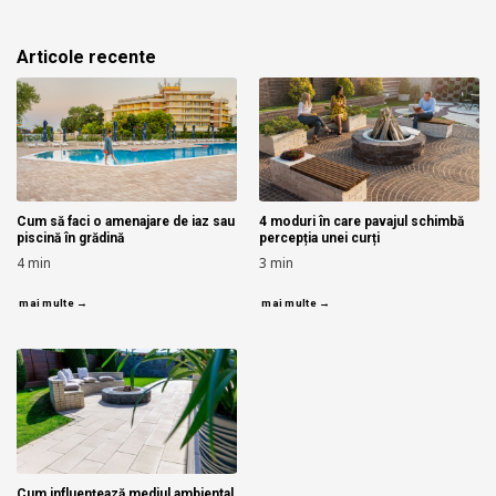
Articole recente
Cum să faci o amenajare de iaz sau
4 moduri în care pavajul schimbă
piscină în grădină
percepția unei curți
4
min
3
min
mai multe →
mai multe →
Cum influențează mediul ambiental,