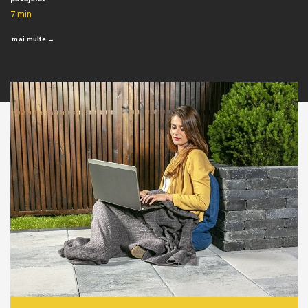
7
min
mai multe →