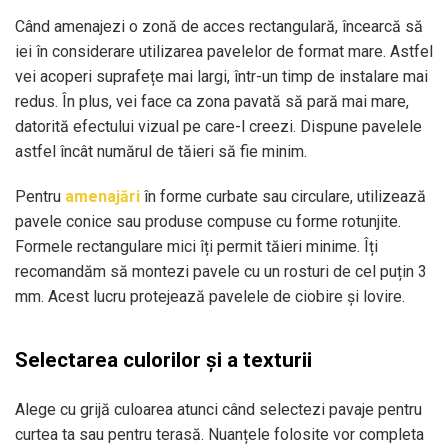
Când amenajezi o zonă de acces rectangulară, încearcă să
iei în considerare utilizarea pavelelor de format mare. Astfel
vei acoperi suprafețe mai largi, într-un timp de instalare mai
redus. În plus, vei face ca zona pavată să pară mai mare,
datorită efectului vizual pe care-l creezi. Dispune pavelele
astfel încât numărul de tăieri să fie minim.
Pentru
amenajări
în forme curbate sau circulare, utilizează
pavele conice sau produse compuse cu forme rotunjite.
Formele rectangulare mici îți permit tăieri minime. Îți
recomandăm să montezi pavele cu un rosturi de cel puțin 3
mm. Acest lucru protejează pavelele de ciobire și lovire.
Selectarea culorilor și a texturii
Alege cu grijă culoarea atunci când selectezi pavaje pentru
curtea ta sau pentru terasă. Nuanțele folosite vor completa