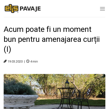
Skip
to
content
Acum poate fi un moment
bun pentru amenajarea curții
(I)
4
min
19.03.2020 |