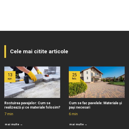
Cele mai citite articole
13
25
apr.
feb.
Rostuirea pavajelor: Cum se
Cum se fac pavelele: Materiale și
realizează și ce materiale folosim?
pași necesari
7
min
6
min
mai multe →
mai multe →