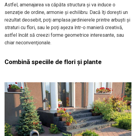
Astfel, amenajarea va căpăta structura şi va induce o
senzaţie de ordine, armonie şi echilibru. Dacă îţi doreşti un
rezultat deosebit, poţi amplasa jardinierele printre arbuşti și
straturi cu flori, sau le poţi aşeza într-o manieră creativă,
astfel încât să creezi forme geometrice interesante, sau
chiar neconvenţionale.
Combină speciile de flori şi plante