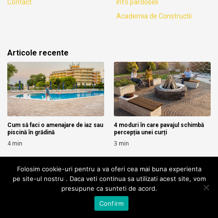
Contact
Info pardoseli
Academia de Constructii
Articole recente
Cum să faci o amenajare de iaz sau
4 moduri în care pavajul schimbă
piscină în grădină
percepția unei curți
4
min
3
min
mai multe →
mai multe →
Folosim cookie-uri pentru a va oferi cea mai buna experienta
pe site-ul nostru . Daca veti continua sa utilizati acest site, vom
presupune ca sunteti de acord.
Confirm