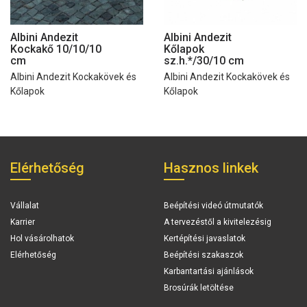
Albini Andezit
Albini Andezit
Kockakő 10/10/10
Kőlapok
cm
sz.h.*/30/10 cm
Albini Andezit Kockakövek és
Albini Andezit Kockakövek és
Kőlapok
Kőlapok
Elérhetőség
Hasznos linkek
Vállalat
Beépítési videó útmutatók
Karrier
A tervezéstől a kivitelezésig
Hol vásárolhatok
Kertépítési javaslatok
Elérhetőség
Beépítési szakaszok
Karbantartási ajánlások
Brosúrák letöltése