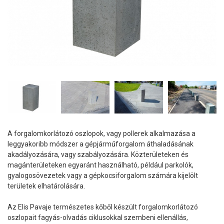
A forgalomkorlátozó oszlopok, vagy pollerek alkalmazása a
leggyakoribb módszer a gépjárműforgalom áthaladásának
akadályozására, vagy szabályozására. Közterületeken és
magánterületeken egyaránt használható, például parkolók,
gyalogosövezetek vagy a gépkocsiforgalom számára kijelölt
területek elhatárolására.
Az Elis Pavaje természetes kőből készült forgalomkorlátozó
oszlopait fagyás-olvadás ciklusokkal szembeni ellenállás,