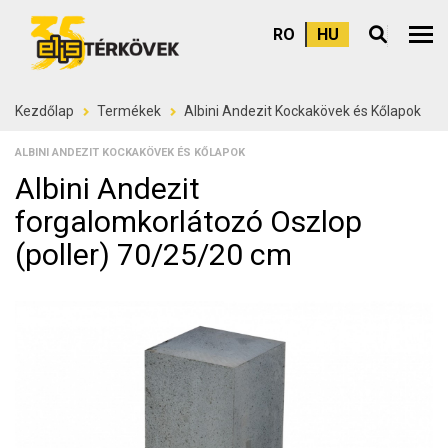
RO
HU
Felső
Kezdőlap
Termékek
Albini Andezit Kockakövek és Kőlapok
ALBINI ANDEZIT KOCKAKÖVEK ÉS KŐLAPOK
Albini Andezit
forgalomkorlátozó Oszlop
(poller) 70/25/20 cm