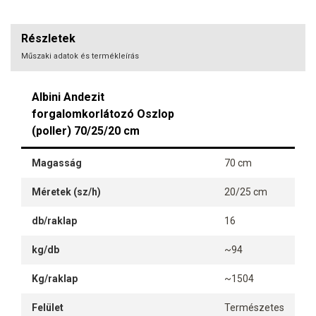
Részletek
Műszaki adatok és termékleírás
Albini Andezit
forgalomkorlátozó Oszlop
(poller) 70/25/20 cm
Magasság
70 cm
Méretek (sz/h)
20/25 cm
db/raklap
16
kg/db
~94
Kg/raklap
~1504
Felület
Természetes