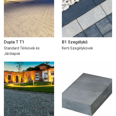
Dupla T T1
B1 Szegélykő
Standard Térkövek és
Kerti Szegélykövek
Járólapok