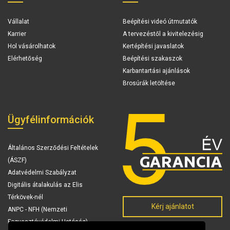
Vállalat
Beépítési videó útmutatók
Karrier
A tervezéstől a kivitelezésig
Hol vásárolhatok
Kertépítési javaslatok
Elérhetőség
Beépítési szakaszok
Karbantartási ajánlások
Brosúrák letöltése
Ügyfélinformációk
Általános Szerződési Feltételek
(ÁSZF)
Adatvédelmi Szabályzat
Digitális átalakulás az Elis
Térkövek-nél
Kérj ajánlatot
ANPC - NFH (Nemzeti
Fogyasztóvédelmi Hatóság)