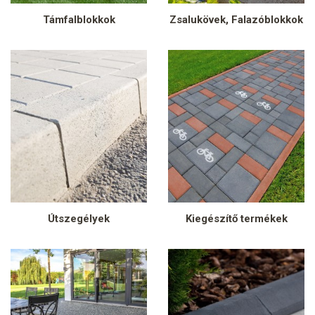
Támfalblokkok
Zsalukövek, Falazóblokkok
Útszegélyek
Kiegészítő termékek