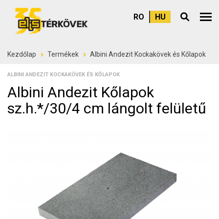
RO
HU
Felső
Kezdőlap
Termékek
Albini Andezit Kockakövek és Kőlapok
ALBINI ANDEZIT KOCKAKÖVEK ÉS KŐLAPOK
Albini Andezit Kőlapok
sz.h.*/30/4 cm lángolt felületű