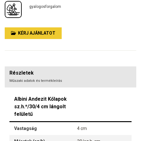
gyalogosforgalom
KÉRJ AJÁNLATOT
Részletek
Műszaki adatok és termékleírás
Albini Andezit Kőlapok
sz.h.*/30/4 cm lángolt
felületű
Vastagság
4 cm