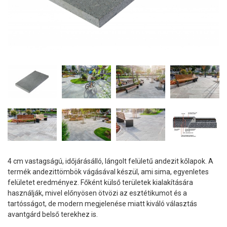
4 cm vastagságú, időjárásálló, lángolt felületű andezit kőlapok. A
termék andezittömbök vágásával készül, ami sima, egyenletes
felületet eredményez. Főként külső területek kialakítására
használják, mivel előnyösen ötvözi az esztétikumot és a
tartósságot, de modern megjelenése miatt kiváló választás
avantgárd belső terekhez is.