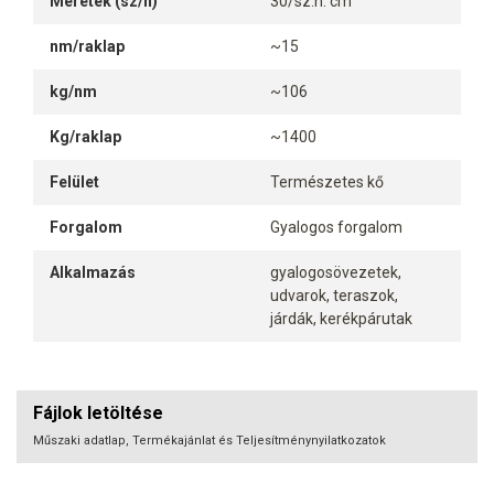
Méretek (sz/h)
30/sz.h. cm
nm/raklap
~15
kg/nm
~106
Kg/raklap
~1400
Felület
Természetes kő
Forgalom
Gyalogos forgalom
Alkalmazás
gyalogosövezetek,
udvarok, teraszok,
járdák, kerékpárutak
Fájlok letöltése
Műszaki adatlap, Termékajánlat és Teljesítménynyilatkozatok