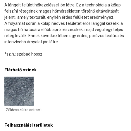
A lángolt felület hőkezeléssel jön létre. Ez a technológia a kőlap
felszíni rétegének magas hőmérsékleten történő eltávolítását
jelenti, amely texturált, enyhén érdes felületet eredményez.
A folyamat során a kőlap nedves felületét erős lánggal kezelik, a
magas hő hatására előbb apró részecskék, majd végül egy teljes
réteg leválik. Ennek következtében egy érdes, porózus textúra és
intenzívebb árnyalat jön létre.
*sz.h.: szabad hossz
Elérhető színek
Zöldesszürke-antracit
Felhasználási területek