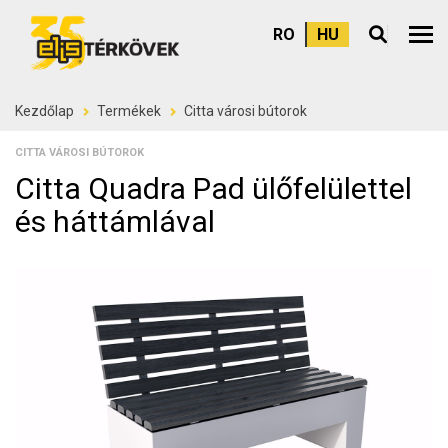
RO
HU
Felső
Kezdőlap
Termékek
Citta városi bútorok
CITTA VÁROSI BÚTOROK
Citta Quadra Pad ülőfelülettel
és háttámlával