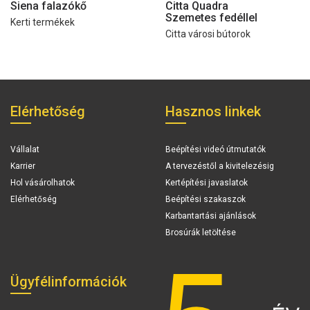
Siena falazókő
Citta Quadra
Szemetes fedéllel
Kerti termékek
Citta városi bútorok
Elérhetőség
Hasznos linkek
Vállalat
Beépítési videó útmutatók
Karrier
A tervezéstől a kivitelezésig
Hol vásárolhatok
Kertépítési javaslatok
Elérhetőség
Beépítési szakaszok
Karbantartási ajánlások
Brosúrák letöltése
Ügyfélinformációk