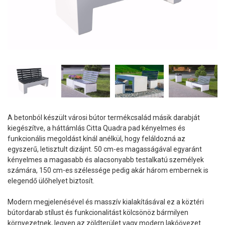
A betonból készült városi bútor termékcsalád másik darabját
kiegészítve, a háttámlás Citta Quadra pad kényelmes és
funkcionális megoldást kínál anélkül, hogy feláldozná az
egyszerű, letisztult dizájnt. 50 cm-es magasságával egyaránt
kényelmes a magasabb és alacsonyabb testalkatú személyek
számára, 150 cm-es szélessége pedig akár három embernek is
elegendő ülőhelyet biztosít.
Modern megjelenésével és masszív kialakításával ez a köztéri
bútordarab stílust és funkcionalitást kölcsönöz bármilyen
környezetnek, legyen az zöldterület vagy modern lakóövezet.