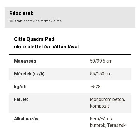
Részletek
Műszaki adatok és termékleírás
Citta Quadra Pad
ülőfelülettel és háttámlával
Magasság
50/99,5 cm
Méretek (sz/h)
55/150 cm
kg/db
~528
Felület
Monokróm beton,
Kompozit
Alkalmazás
Kerti/városi
bútorok, Teraszok