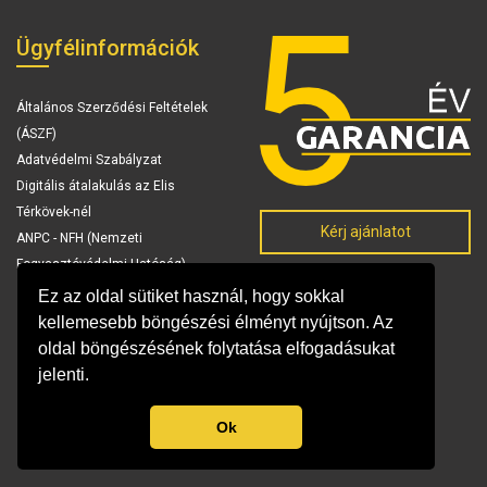
Ügyfélinformációk
Általános Szerződési Feltételek
(ÁSZF)
Adatvédelmi Szabályzat
Digitális átalakulás az Elis
Térkövek-nél
Kérj ajánlatot
ANPC - NFH (Nemzeti
Fogyasztóvédelmi Hatóság)
Ez az oldal sütiket használ, hogy sokkal
kellemesebb böngészési élményt nyújtson. Az
oldal böngészésének folytatása elfogadásukat
jelenti.
Ok
© Copyright 2026 Elis Térkövek