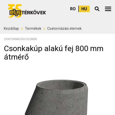
RO
HU
Felső
Kezdőlap
Termékek
Csatornázási elemek
CSATORNÁZÁSI ELEMEK
Csonkakúp alakú fej 800 mm
átmérő