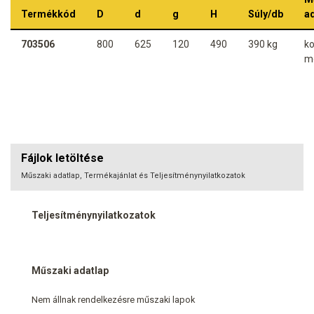
Termékkód
D
d
g
H
Súly/db
a
703506
800
625
120
490
390 kg
ko
m
Fájlok letöltése
Műszaki adatlap, Termékajánlat és Teljesítménynyilatkozatok
Teljesítménynyilatkozatok
Műszaki adatlap
Nem állnak rendelkezésre műszaki lapok