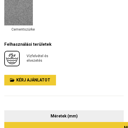
Cementszürke
Felhasználási területek
Vízfelvétel és
elvezetés
KÉRJ AJÁNLATOT
Méretek (mm)
M