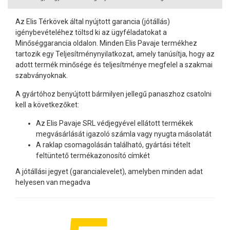
Az Elis Térkövek által nyújtott garancia (jótállás)
igénybevételéhez töltsd ki az ügyféladatokat a
Minőséggarancia oldalon. Minden Elis Pavaje termékhez
tartozik egy Teljesítménynyilatkozat, amely tanúsítja, hogy az
adott termék minősége és teljesítménye megfelel a szakmai
szabványoknak.
A gyártóhoz benyújtott bármilyen jellegű panaszhoz csatolni
kell a következőket:
Az Elis Pavaje SRL védjegyével ellátott termékek
megvásárlását igazoló számla vagy nyugta másolatát
A raklap csomagolásán található, gyártási tételt
feltüntető termékazonosító címkét
A jótállási jegyet (garancialevelet), amelyben minden adat
helyesen van megadva