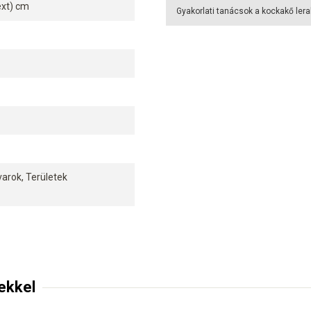
 ext) cm
Gyakorlati tanácsok a kockakő ler
varok, Területek
ekkel