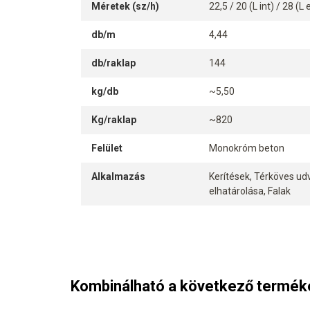
Méretek (sz/h)
22,5 / 20 (L int) / 28 (L
db/m
4,44
db/raklap
144
kg/db
~5,50
Kg/raklap
~820
Felület
Monokróm beton
Alkalmazás
Kerítések, Térköves ud
elhatárolása, Falak
Kombinálható a következő termék