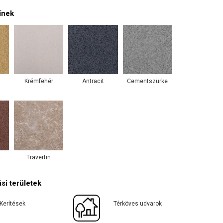
ínek
Krémfehér
Antracit
Cementszürke
Travertin
si területek
Kerítések
Térköves udvarok