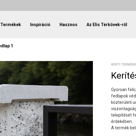
Termékek
Inspiráció
Hasznos
Az Elis Térkövek-ről
edlap 1
KERTI TERMÉK
Keríté
Gyorsan fels
fedlapok véd
közterületi 
viszontagság
telepítését 
érdekében.
A termék bel