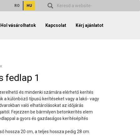
RO
HU
Hol vásárolhatok
Kapcsolat
Kérj ajánlatot
EK
s fedlap 1
zerelhető és mindenki számára elérhető kerítés
ik a különböző típusú kerítéseket vagy a lakó- vagy
udvarokban való elhatárolásokat az időjárás
aitól. Fejezzen be bármilyen betonkerítés elem
fedlappal a gyors és gazdaságos kerítésépítés
ső hossza 20 cm, a teljes hossza pedig 28 cm.