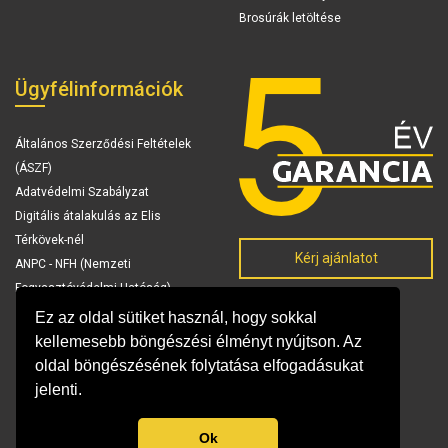
Brosúrák letöltése
Ügyfélinformációk
Általános Szerződési Feltételek
(ÁSZF)
Adatvédelmi Szabályzat
Digitális átalakulás az Elis
Térkövek-nél
Kérj ajánlatot
ANPC - NFH (Nemzeti
Fogyasztóvédelmi Hatóság)
Ez az oldal sütiket használ, hogy sokkal
kellemesebb böngészési élményt nyújtson. Az
oldal böngészésének folytatása elfogadásukat
jelenti.
Ok
© Copyright 2026 Elis Térkövek