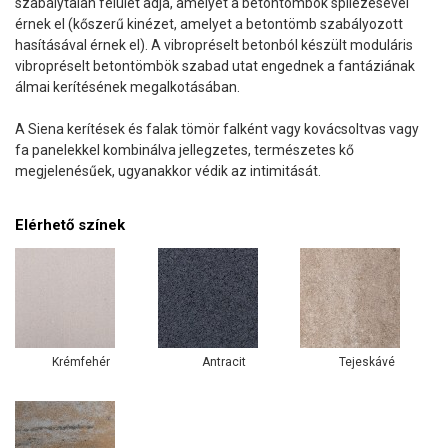
szabálytalan felület adja, amelyet a betontömbök spilézésével
érnek el (kőszerű kinézet, amelyet a betontömb szabályozott
hasításával érnek el). A vibropréselt betonból készült moduláris
vibropréselt betontömbök szabad utat engednek a fantáziának
álmai kerítésének megalkotásában.
A Siena kerítések és falak tömör falként vagy kovácsoltvas vagy
fa panelekkel kombinálva jellegzetes, természetes kő
megjelenésűek, ugyanakkor védik az intimitását.
Elérhető színek
Krémfehér
Antracit
Tejeskávé