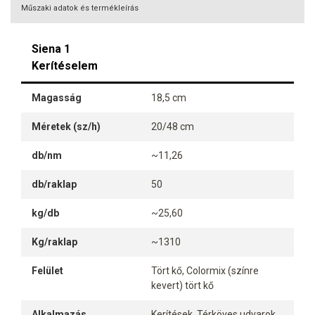
Műszaki adatok és termékleírás
Siena 1
Kerítéselem
Magasság
18,5 cm
Méretek (sz/h)
20/48 cm
db/nm
~11,26
db/raklap
50
kg/db
~25,60
Kg/raklap
~1310
Felület
Tört kő, Colormix (színre
kevert) tört kő
Alkalmazás
Kerítések, Térköves udvarok,