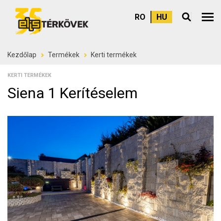
RO
HU
Felső
Kezdőlap
Termékek
Kerti termékek
KERTI TERMÉKEK
Siena 1 Kerítéselem