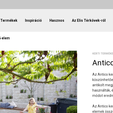
Termékek
Inspiráció
Hasznos
Az Elis Térkövek-ről
6 elem
KERTI TERMÉK
Antic
Az Antico ke
köszönhetően 
antikolt meg
használták, é
módot eredm
Az Antico ke
elemek össze