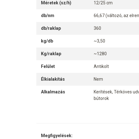
Méretek (sz/h)
12/25 cm
db/nm
66,67 (változó, az elr
db/raklap
360
kg/db
~3,50
Kg/raklap
~1280
Felület
Antikolt
Élkialakítás
Nem
Alkalmazás
Kerítések, Térköves udv
bútorok
Megfigyelések: