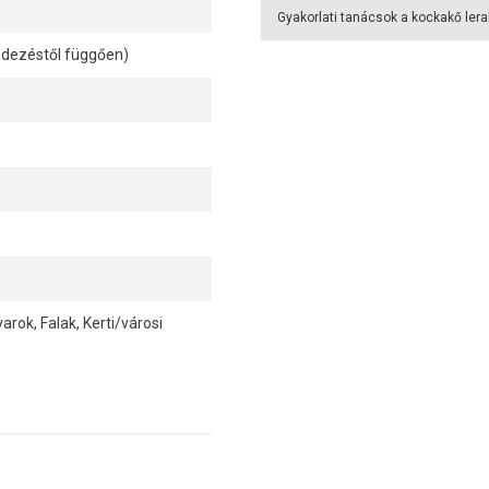
Gyakorlati tanácsok a kockakő ler
endezéstől függően)
arok, Falak, Kerti/városi