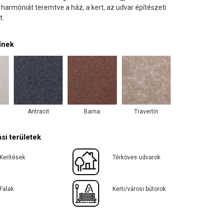
armóniát teremtve a ház, a kert, az udvar építészeti
t.
ínek
Antracit
Barna
Travertin
si területek
Kerítések
Térköves udvarok
Falak
Kerti/városi bútorok