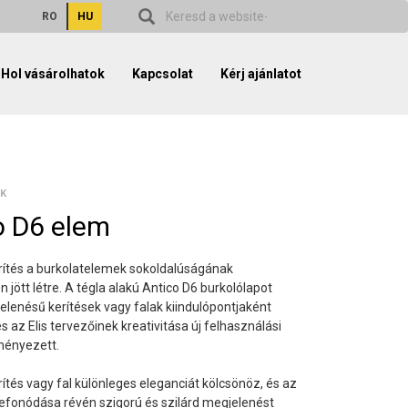
RO
HU
Hol vásárolhatok
Kapcsolat
Kérj ajánlatot
EK
o D6 elem
rítés a burkolatelemek sokoldalúságának
jött létre. A tégla alakú Antico D6 burkolólapot
jelenésű kerítések vagy falak kiindulópontjaként
s az Elis tervezőinek kreativitása új felhasználási
ényezett.
rítés vagy fal különleges eleganciát kölcsönöz, és az
fonódása révén szigorú és szilárd megjelenést