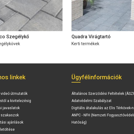
ico Szegélykő
Quadra Virágtartó
egélykövek
Kerti termékek
os linkek
Ügyfélinformációk
 videó útmutatók
Általános Szerződési Feltételek (ÁSZ
stől a kivitelezésig
Adatvédelmi Szabályzat
si javaslatok
Digitális átalakulás az Elis Térkövek-n
i szakaszok
ANPC - NFH (Nemzeti Fogyasztóvédel
tási ajánlások
Hatóság)
letöltése