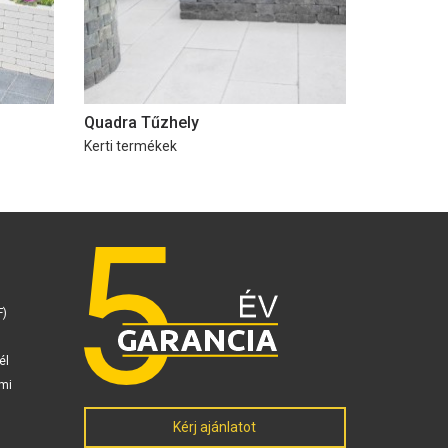
Quadra Tűzhely
Kerti termékek
F)
él
mi
Kérj ajánlatot