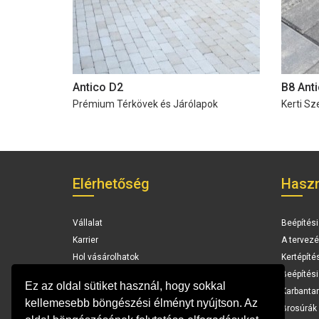
Antico D2
B8 Ant
Prémium Térkövek és Járólapok
Kerti Sz
Elérhetőség
Haszn
Vállalat
Beépítési
Karrier
A tervezé
Hol vásárolhatok
Kertépíté
Elérhetőség
Beépítés
Ez az oldal sütiket használ, hogy sokkal
Karbantar
kellemesebb böngészési élményt nyújtson. Az
Brosúrák 