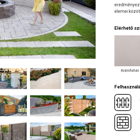
eredményez h
elemei közöt
Elérhető sz
Krémfehér
Felhasználá