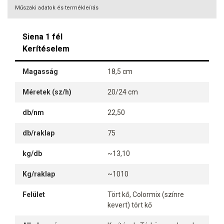
Műszaki adatok és termékleírás
Siena 1 fél
Kerítéselem
Magasság
18,5 cm
Méretek (sz/h)
20/24 cm
db/nm
22,50
db/raklap
75
kg/db
~13,10
Kg/raklap
~1010
Felület
Tört kő, Colormix (színre
kevert) tört kő