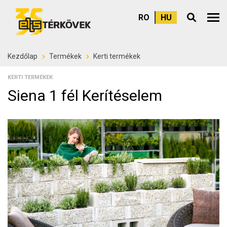
RO
HU
Felső
Kezdőlap
Termékek
Kerti termékek
KERTI TERMÉKEK
Siena 1 fél Kerítéselem