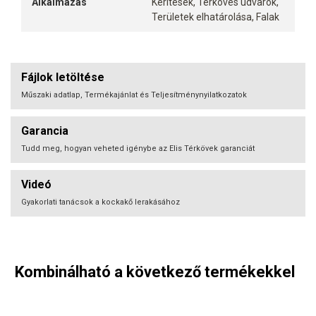
Alkalmazás
Kerítések, Térköves udvarok,
Területek elhatárolása, Falak
Fájlok letöltése
Műszaki adatlap, Termékajánlat és Teljesítménynyilatkozatok
Garancia
Tudd meg, hogyan veheted igénybe az Elis Térkövek garanciát
Videó
Gyakorlati tanácsok a kockakő lerakásához
Kombinálható a következő termékekkel