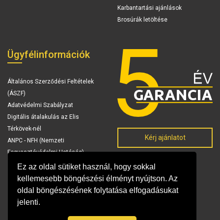
Karbantartási ajánlások
Brosúrák letöltése
Ügyfélinformációk
Általános Szerződési Feltételek
(ÁSZF)
Adatvédelmi Szabályzat
Digitális átalakulás az Elis
Térkövek-nél
Kérj ajánlatot
ANPC - NFH (Nemzeti
Fogyasztóvédelmi Hatóság)
Ez az oldal sütiket használ, hogy sokkal
kellemesebb böngészési élményt nyújtson. Az
oldal böngészésének folytatása elfogadásukat
jelenti.