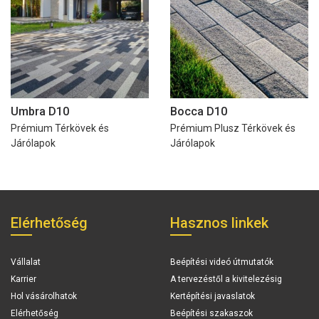
Umbra D10
Bocca D10
Prémium Térkövek és
Prémium Plusz Térkövek és
Járólapok
Járólapok
Elérhetőség
Hasznos linkek
Vállalat
Beépítési videó útmutatók
Karrier
A tervezéstől a kivitelezésig
Hol vásárolhatok
Kertépítési javaslatok
Elérhetőség
Beépítési szakaszok