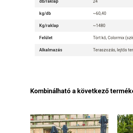
db/raklap
24
kg/db
~60,40
Kg/raklap
~1480
Felület
Tört kő, Colormix (szí
Alkalmazás
Teraszozás, lejtős te
Kombinálható a következő termék