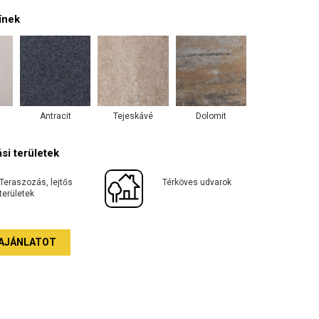
ínek
Antracit
Tejeskávé
Dolomit
si területek
Teraszozás, lejtős
Térköves udvarok
területek
AJÁNLATOT