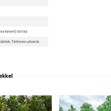
nre kevert) tört kő
rületek, Térköves udvarok
ekkel