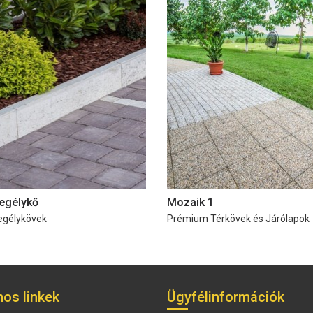
egélykő
Mozaik 1
egélykövek
Prémium Térkövek és Járólapok
os linkek
Ügyfélinformációk