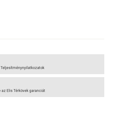
 Teljesítménynyilatkozatok
az Elis Térkövek garanciát