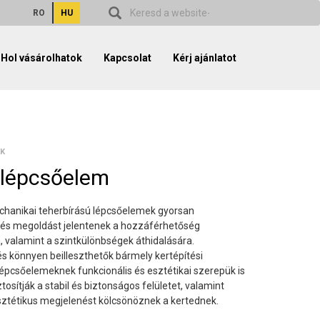
RO
HU
Hol vásárolhatok
Kapcsolat
Kérj ajánlatot
EK
 lépcsőelem
hanikai teherbírású lépcsőelemek gyorsan
 és megoldást jelentenek a hozzáférhetőség
a, valamint a szintkülönbségek áthidalására.
és könnyen beilleszthetők bármely kertépítési
 lépcsőelemeknek funkcionális és esztétikai szerepük is
ztosítják a stabil és biztonságos felületet, valamint
sztétikus megjelenést kölcsönöznek a kertednek.