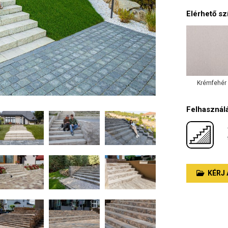
Elérhető sz
Krémfehér
Felhasználá
KÉRJ 