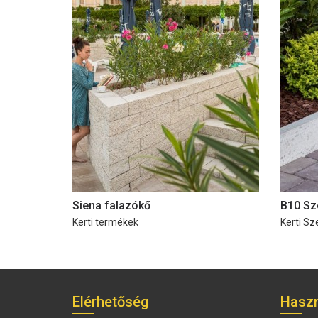
Siena falazókő
B10 Sz
Kerti termékek
Kerti Sz
Elérhetőség
Haszn