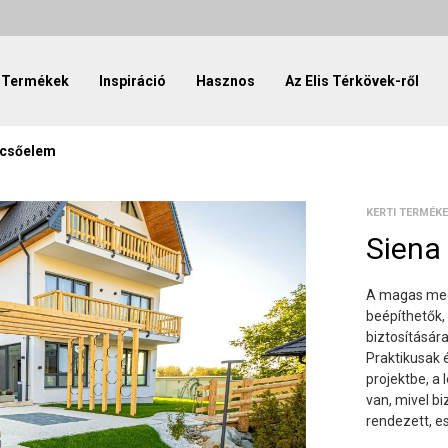
Termékek
Inspiráció
Hasznos
Az Elis Térkövek-ről
pcsőelem
KERTI TERMÉK
Siena
A magas mec
beépíthetők,
biztosításár
Praktikusak 
projektbe, a
van, mivel bi
rendezett, e