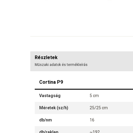
Részletek
Műszaki adatok és termékleírás
Cortina P9
Vastagság
5 cm
Méretek (sz/h)
25/25 cm
db/nm
16
db/raklap
~192