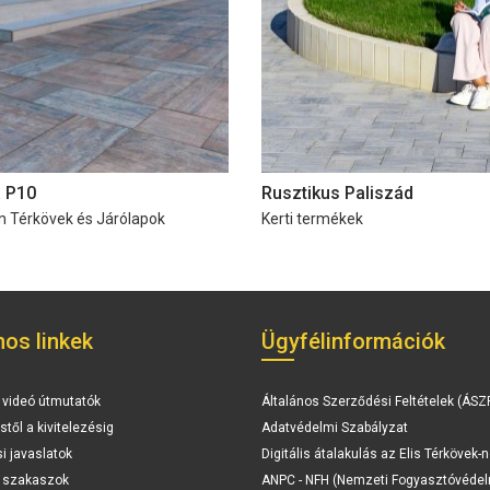
a P10
Rusztikus Paliszád
 Térkövek és Járólapok
Kerti termékek
os linkek
Ügyfélinformációk
 videó útmutatók
Általános Szerződési Feltételek (ÁSZ
stől a kivitelezésig
Adatvédelmi Szabályzat
si javaslatok
Digitális átalakulás az Elis Térkövek-n
i szakaszok
ANPC - NFH (Nemzeti Fogyasztóvédel