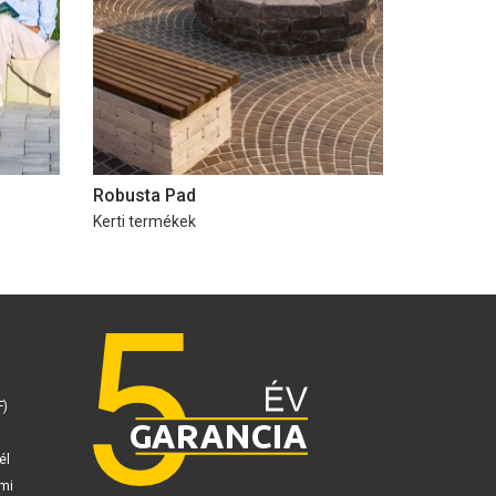
Robusta Pad
Kerti termékek
F)
él
mi