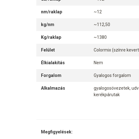
nm/raklap
~12
kg/nm
~112,50
Kg/raklap
~1380
Felület
Colormix (színre kever
Élkialakítás
Nem
Forgalom
Gyalogos forgalom
Alkalmazás
gyalogosövezetek, udva
kerékpárutak
Megfigyelések: