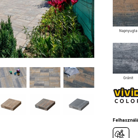
Napnyugta
Gránit
Felhasználá