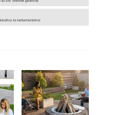
az Elis Térkövek garanciát
akásához és karbantartáshoz