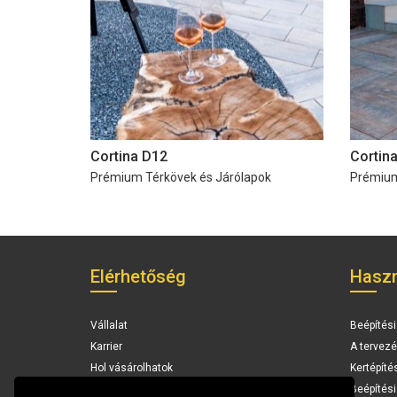
Cortina D12
Cortin
Prémium Térkövek és Járólapok
Prémium
Elérhetőség
Haszn
Vállalat
Beépítési
Karrier
A tervezé
Hol vásárolhatok
Kertépíté
Elérhetőség
Beépítés