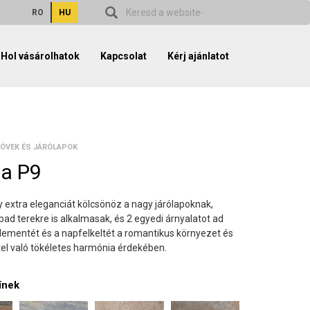
RO
HU
Hol vásárolhatok
Kapcsolat
Kérj ajánlatot
ÖVEK ÉS JÁRÓLAPOK
na P9
 extra eleganciát kölcsönöz a nagy járólapoknak,
ad terekre is alkalmasak, és 2 egyedi árnyalatot ad
lementét és a napfelkeltét a romantikus környezet és
el való tökéletes harmónia érdekében.
ínek