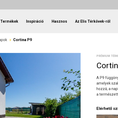
Termékek
Inspiráció
Hasznos
Az Elis Térkövek-ről
apok
Cortina P9
PRÉMIUM TÉRK
Corti
A P9 függöny
amelyek szab
hozzá, a nap
a természett
Elérhető sz