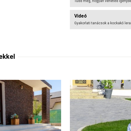
Tudd meg, hogyan veheted igénybe 
Videó
Gyakorlati tanácsok a kockakő ler
ekkel