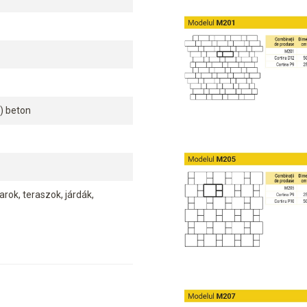
t) beton
rok, teraszok, járdák,