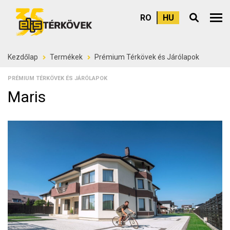
RO
HU
Felső
Kezdőlap
Termékek
Prémium Térkövek és Járólapok
PRÉMIUM TÉRKÖVEK ÉS JÁRÓLAPOK
Maris