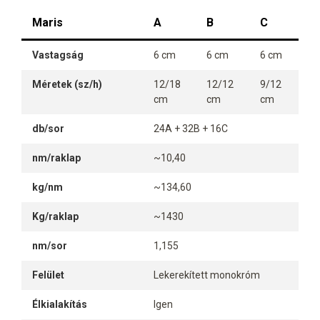
Maris
A
B
C
Vastagság
6 cm
6 cm
6 cm
Méretek (sz/h)
12/18
12/12
9/12
cm
cm
cm
db/sor
24A + 32B + 16C
nm/raklap
~10,40
kg/nm
~134,60
Kg/raklap
~1430
nm/sor
1,155
Felület
Lekerekített monokróm
Élkialakítás
Igen