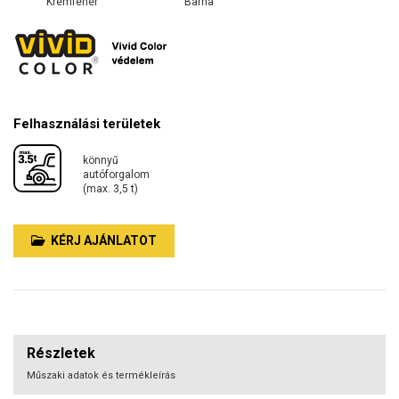
Krémfehér
Barna
Felhasználási területek
könnyű
autóforgalom
(max. 3,5 t)
KÉRJ AJÁNLATOT
Részletek
Műszaki adatok és termékleírás