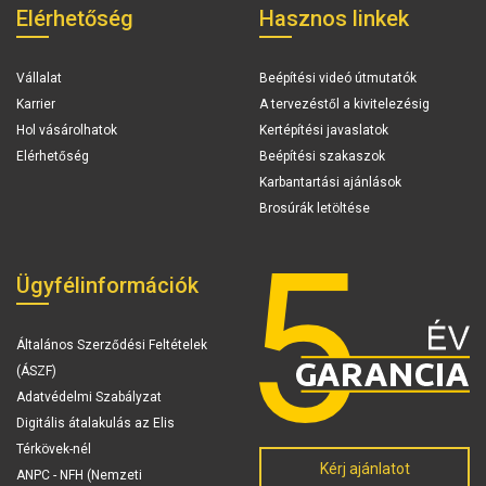
Elérhetőség
Hasznos linkek
Vállalat
Beépítési videó útmutatók
Karrier
A tervezéstől a kivitelezésig
Hol vásárolhatok
Kertépítési javaslatok
Elérhetőség
Beépítési szakaszok
Karbantartási ajánlások
Brosúrák letöltése
Ügyfélinformációk
Általános Szerződési Feltételek
(ÁSZF)
Adatvédelmi Szabályzat
Digitális átalakulás az Elis
Térkövek-nél
Kérj ajánlatot
ANPC - NFH (Nemzeti