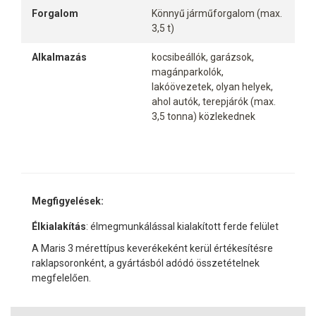
Forgalom
Könnyű járműforgalom (max.
3,5 t)
Alkalmazás
kocsibeállók, garázsok,
magánparkolók,
lakóövezetek, olyan helyek,
ahol autók, terepjárók (max.
3,5 tonna) közlekednek
Megfigyelések:
Élkialakítás
: élmegmunkálással kialakított ferde felület
A Maris 3 mérettípus keverékeként kerül értékesítésre
raklapsoronként, a gyártásból adódó összetételnek
megfelelően.