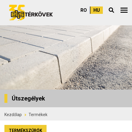
RO
HU
Felső
Útszegélyek
Kezdőlap
Termékek
TERMÉKSZŰRŐK