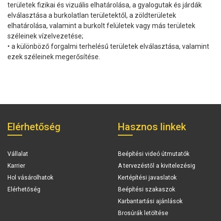
területek fizikai és vizuális elhatárolása, a gyalogutak és járdák
elválasztása a burkolatlan területektől, a zöldterületek
elhatárolása, valamint a burkolt felületek vagy más területek
széleinek vízelvezetése;
• a különböző forgalmi terhelésű területek elválasztása, valamint
ezek széleinek megerősítése.
Elérhetőség
Hasznos linkek
Vállalat
Beépítési videó útmutatók
Karrier
A tervezéstől a kivitelezésig
Hol vásárolhatok
Kertépítési javaslatok
Elérhetőség
Beépítési szakaszok
Karbantartási ajánlások
Brosúrák letöltése