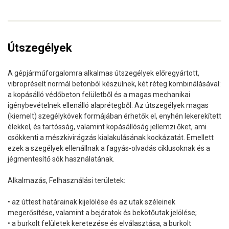
Útszegélyek
A gépjárműforgalomra alkalmas útszegélyek előregyártott,
vibropréselt normál betonból készülnek, két réteg kombinálásával:
a kopásálló védőbeton felületből és a magas mechanikai
igénybevételnek ellenálló alaprétegből. Az útszegélyek magas
(kiemelt) szegélykövek formájában érhetők el, enyhén lekerekített
élekkel, és tartósság, valamint kopásállóság jellemzi őket, ami
csökkenti a mészkivirágzás kialakulásának kockázatát. Emellett
ezek a szegélyek ellenállnak a fagyás-olvadás ciklusoknak és a
jégmentesítő sók használatának.
Alkalmazás, Felhasználási területek:
• az úttest határainak kijelölése és az utak széleinek
megerősítése, valamint a bejáratok és bekötőutak jelölése;
• a burkolt felületek keretezése és elválasztása, a burkolt