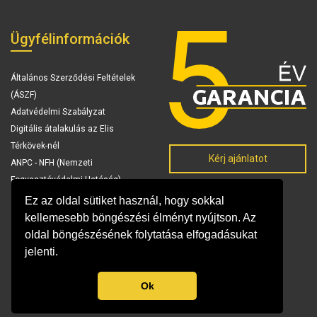
Ügyfélinformációk
Általános Szerződési Feltételek
(ÁSZF)
Adatvédelmi Szabályzat
Digitális átalakulás az Elis
Térkövek-nél
Kérj ajánlatot
ANPC - NFH (Nemzeti
Fogyasztóvédelmi Hatóság)
Ez az oldal sütiket használ, hogy sokkal
kellemesebb böngészési élményt nyújtson. Az
oldal böngészésének folytatása elfogadásukat
jelenti.
Ok
© Copyright 2026 Elis Térkövek