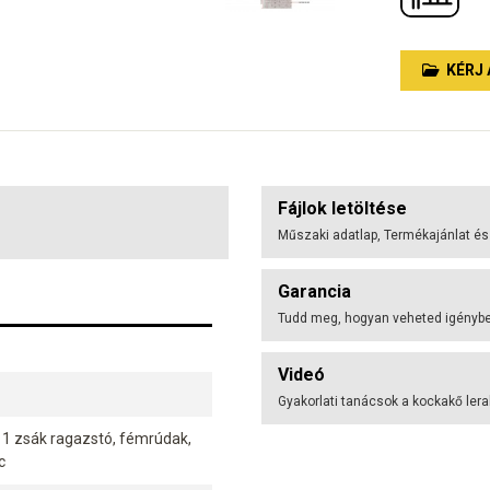
KÉRJ 
Fájlok letöltése
Műszaki adatlap, Termékajánlat és
Garancia
Tudd meg, hogyan veheted igénybe 
Videó
Gyakorlati tanácsok a kockakő ler
 1 zsák ragazstó, fémrúdak,
c