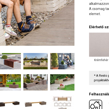
alkalmazzon
A csomag ta
elemet.
Elérhető sz
Krémfehér
* A Resto 
projektekh
Felhasználá