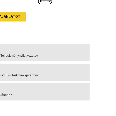
AJÁNLATOT
 Teljesítménynyilatkozatok
az Elis Térkövek garanciát
akásához