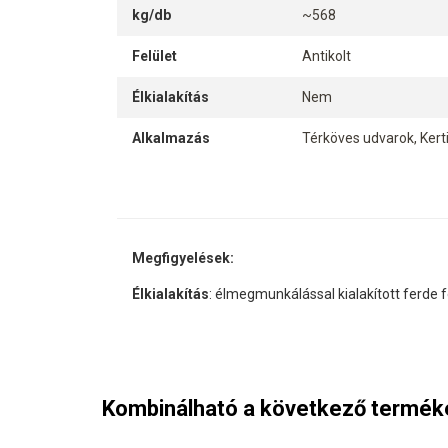
kg/db
~568
Felület
Antikolt
Élkialakítás
Nem
Alkalmazás
Térköves udvarok, Kert
Megfigyelések:
Élkialakítás
: élmegmunkálással kialakított ferde f
Kombinálható a következő termék