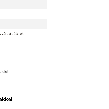
i/városi bútorok
elület
ekkel