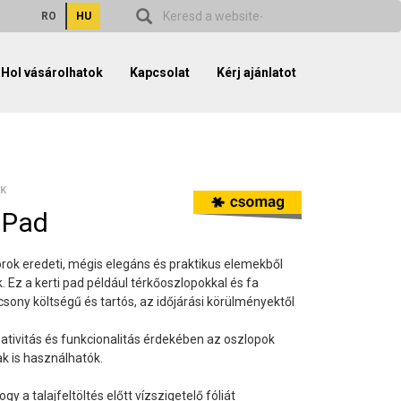
RO
HU
Hol vásárolhatok
Kapcsolat
Kérj ajánlatot
EK
 Pad
torok eredeti, mégis elegáns és praktikus elemekből
. Ez a kerti pad például térkőoszlopokkal és fa
acsony költségű és tartós, az időjárási körülményektől
eativitás és funkcionalitás érdekében az oszlopok
ak is használhatók.
ogy a talajfeltöltés előtt vízszigetelő fóliát