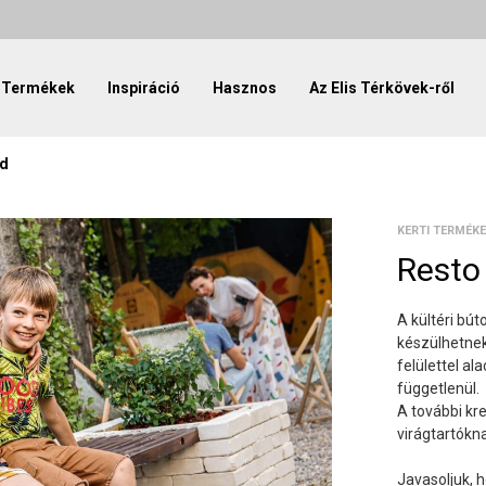
Termékek
Inspiráció
Hasznos
Az Elis Térkövek-ről
ad
KERTI TERMÉK
Resto
A kültéri bú
készülhetnek
felülettel al
függetlenül.
A további kr
virágtartókn
Javasoljuk, h