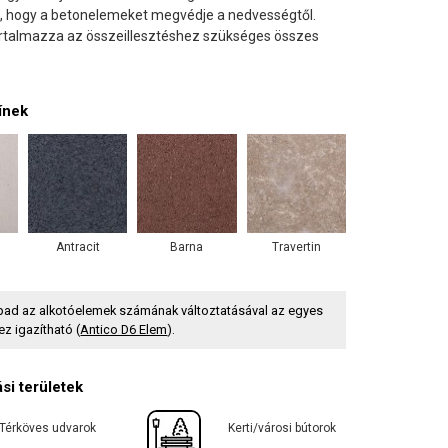
, hogy a betonelemeket megvédje a nedvességtől.
rtalmazza az összeillesztéshez szükséges összes
ínek
Antracit
Barna
Travertin
pad az alkotóelemek számának változtatásával az egyes
ez igazítható (
Antico D6 Elem
).
si területek
Térköves udvarok
Kerti/városi bútorok