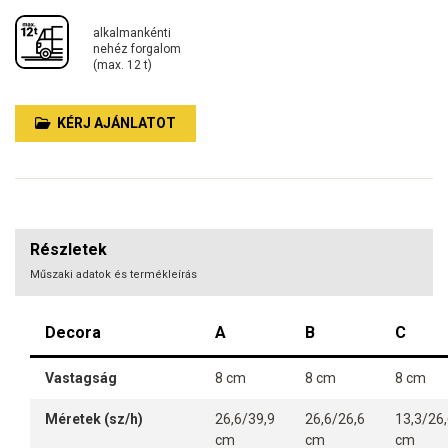
alkalmankénti
nehéz forgalom
(max. 12 t)
KÉRJ AJÁNLATOT
Részletek
Műszaki adatok és termékleírás
Decora
A
B
C
Vastagság
8 cm
8 cm
8 cm
Méretek (sz/h)
26,6/39,9
26,6/26,6
13,3/26
cm
cm
cm