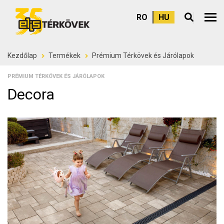
RO
HU
Felső
Kezdőlap
Termékek
Prémium Térkövek és Járólapok
PRÉMIUM TÉRKÖVEK ÉS JÁRÓLAPOK
Decora