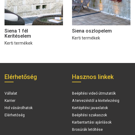
Siena 1 fél
Siena oszlopelem
Kerítéselem
Kerti termékek
Kerti termékek
Elérhetőség
Hasznos linkek
Vállalat
Beépítési videó útmutatók
Karrier
A tervezéstől a kivitelezésig
Hol vásárolhatok
Kertépítési javaslatok
Elérhetőség
Beépítési szakaszok
Karbantartási ajánlások
Brosúrák letöltése