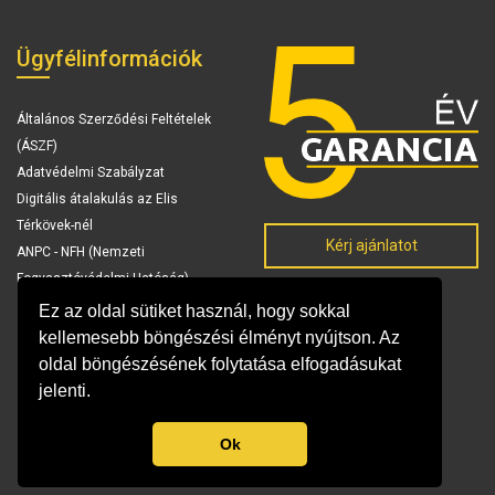
Ügyfélinformációk
Általános Szerződési Feltételek
(ÁSZF)
Adatvédelmi Szabályzat
Digitális átalakulás az Elis
Térkövek-nél
Kérj ajánlatot
ANPC - NFH (Nemzeti
Fogyasztóvédelmi Hatóság)
Ez az oldal sütiket használ, hogy sokkal
kellemesebb böngészési élményt nyújtson. Az
oldal böngészésének folytatása elfogadásukat
jelenti.
Ok
© Copyright 2026 Elis Térkövek