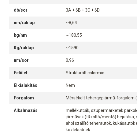
db/sor
3A + 6B + 3C + 6D
nm/raklap
~8,64
kg/nm
~180,55
Kg/raklap
~1590
nm/sor
0,96
Felület
Strukturált colormix
Élkialakítás
Nem
Forgalom
Mérsékelt tehergépjármű-forgalom (
Alkalmazás
mellékutcák, szupermarketek parkolói
járművek (tűzoltó/mentő) bejutása, o
ahol szállító teherautók, kukásautók
közlekednek