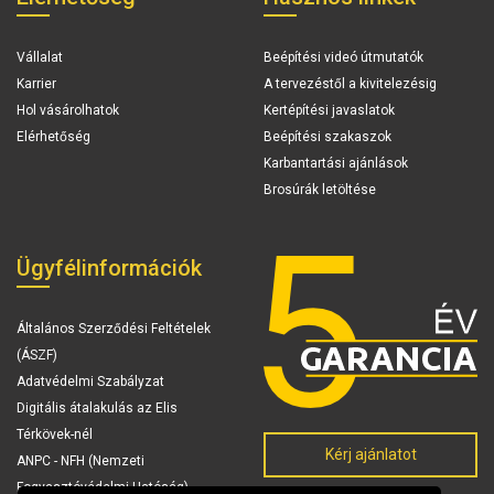
Vállalat
Beépítési videó útmutatók
Karrier
A tervezéstől a kivitelezésig
Hol vásárolhatok
Kertépítési javaslatok
Elérhetőség
Beépítési szakaszok
Karbantartási ajánlások
Brosúrák letöltése
Ügyfélinformációk
Általános Szerződési Feltételek
(ÁSZF)
Adatvédelmi Szabályzat
Digitális átalakulás az Elis
Térkövek-nél
Kérj ajánlatot
ANPC - NFH (Nemzeti
Fogyasztóvédelmi Hatóság)