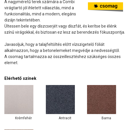
A nagyméretű terek számára a Combi
virágtartó jól ihletett választás, mind a
funkcionalitás, mind a modern, elegáns
dizájn tekintetében.
Ültessen bele egy díszcserjét vagy díszfát, és kerítse be élénk
színű virágokkal, és biztosan ez lesz az berendezés fókuszpontja.
Javasoljuk, hogy a talajfeltöltés előtt vízszigetelő fóliát
alkalmazzon, hogy a betonelemeket megvédje a nedvességtől.
A csomag tartalmazza az összeillesztéshez szükséges összes
elemet.
Elérhető színek
Krémfehér
Antracit
Barna