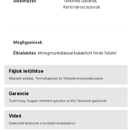
Alkalmazás
Térköves udvarok,
Kerti/városi bútorok
Megfigyelések:
Élkialakítás
: élmegmunkálással kialakított ferde felület
Fájlok letöltése
Műszaki adatlap, Termékajánlat és Teljesítménynyilatkozatok
Garancia
Tudd meg, hogyan veheted igénybe az Elis Térkövek garanciát
Videó
Gyakorlati tanácsok a kockakő lerakásához