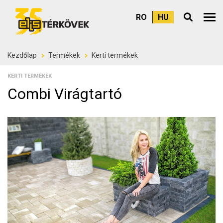
RO
HU
Felső
Kezdőlap
Termékek
Kerti termékek
KERTI TERMÉKEK
Combi Virágtartó