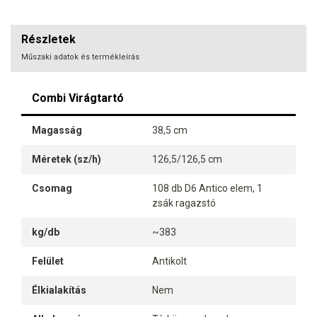
Részletek
Műszaki adatok és termékleírás
Combi Virágtartó
Magasság
38,5 cm
Méretek (sz/h)
126,5/126,5 cm
Csomag
108 db D6 Antico elem, 1
zsák ragazstó
kg/db
~383
Felület
Antikolt
Élkialakítás
Nem