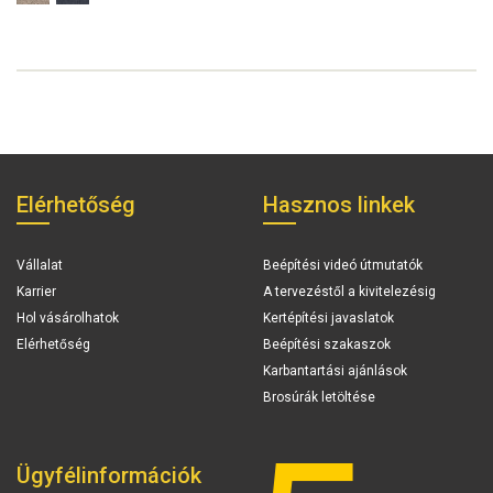
Elérhetőség
Hasznos linkek
Vállalat
Beépítési videó útmutatók
Karrier
A tervezéstől a kivitelezésig
Hol vásárolhatok
Kertépítési javaslatok
Elérhetőség
Beépítési szakaszok
Karbantartási ajánlások
Brosúrák letöltése
Ügyfélinformációk