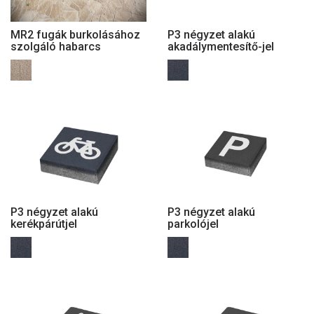
MR2 fugák burkolásához
P3 négyzet alakú
szolgáló habarcs
akadálymentesítő-jel
P3 négyzet alakú
P3 négyzet alakú
kerékpárútjel
parkolójel