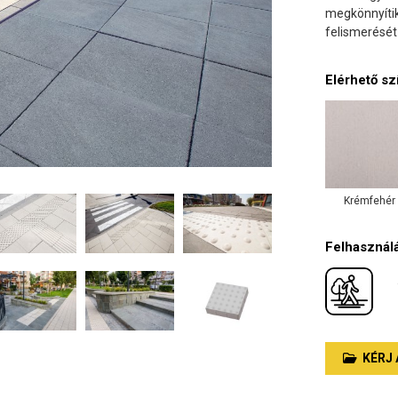
megkönnyítik
felismerését
Elérhető sz
Krémfehér
Felhasználá
KÉRJ 