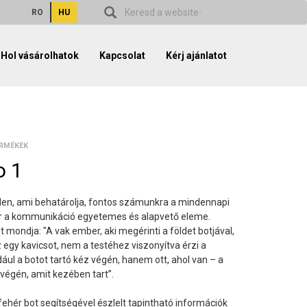
RO
HU
Hol vásárolhatok
Kapcsolat
Kérj ajánlatot
ERMÉKEK
o 1
den, ami behatárolja, fontos számunkra a mindennapi
ér a kommunikáció egyetemes és alapvető eleme.
 mondja: "A vak ember, aki megérinti a földet botjával,
 egy kavicsot, nem a testéhez viszonyítva érzi a
dául a botot tartó kéz végén, hanem ott, ahol van – a
 végén, amit kezében tart”.
 fehér bot segítségével észlelt tapintható információk