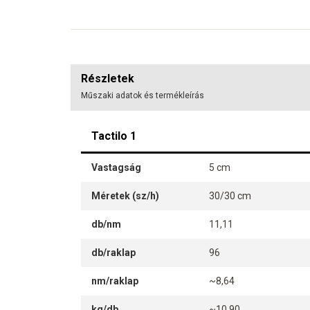
Részletek
Műszaki adatok és termékleírás
Tactilo 1
Vastagság
5 cm
Méretek (sz/h)
30/30 cm
db/nm
11,11
db/raklap
96
nm/raklap
~8,64
kg/db
~10,90