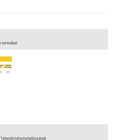
a terméket
 Teljesítménynyilatkozatok