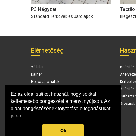
P3 Négyzet
Tactilo
Standard Térkövek és Járólapok
Kiegész
Elérhetőség
Haszn
Vállalat
Beépítési
Karrier
A tervezé
Hol vásárolhatok
Kertépíté
Elérhetőség
Beépítés
Ez az oldal sütiket használ, hogy sokkal
Karbantar
kellemesebb böngészési élményt nyújtson. Az
Brosúrák 
oldal böngészésének folytatása elfogadásukat
jelenti.
Ok