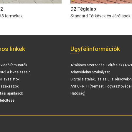
 2
D2 Téglalap
ítő termékek
Standard Térkövek és Járólapok
os linkek
Ügyfélinformációk
 videó útmutatók
Általános Szerződési Feltételek (ÁSZ
stől a kivitelezésig
Adatvédelmi Szabályzat
si javaslatok
Digitális átalakulás az Elis Térkövek-n
i szakaszok
ANPC - NFH (Nemzeti Fogyasztóvédel
tási ajánlások
Hatóság)
letöltése