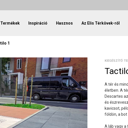
Termékek
Inspiráció
Hasznos
Az Elis Térkövek-ről
tilo 1
KIEGÉSZÍTŐ T
Tactil
A tér és min
életben. A t
Descartes azt
és észrevesz
kavicsot, pél
földön, a bot
A láb vagy a