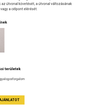
 az útvonal követését, a útvonal változásának
 vagy a célpont elérését.
ínek
si területek
gyalogosforgalom
AJÁNLATOT