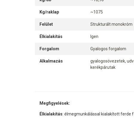
Kg/raklap
~1075
Felület
Strukturált monokróm
Élkialakítás
Igen
Forgalom
Gyalogos forgalom
Alkalmazás
gyalogosövezetek, udva
kerékpárutak
Megfigyelések:
Élkialakítás
: élmegmunkálással kialakított ferde f