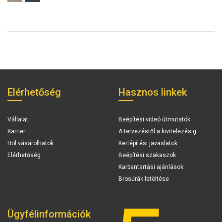
Elérhetőség
Hasznos linkek
Vállalat
Beépítési videó útmutatók
Karrier
A tervezéstől a kivitelezésig
Hol vásárolhatok
Kertépítési javaslatok
Elérhetőség
Beépítési szakaszok
Karbantartási ajánlások
Brosúrák letöltése
Ügyfélinformációk