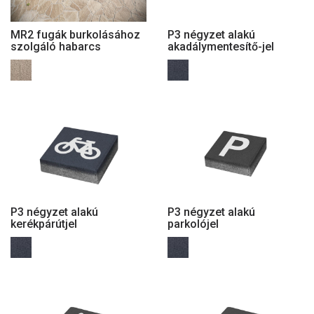
MR2 fugák burkolásához
P3 négyzet alakú
szolgáló habarcs
akadálymentesítő-jel
P3 négyzet alakú
P3 négyzet alakú
kerékpárútjel
parkolójel