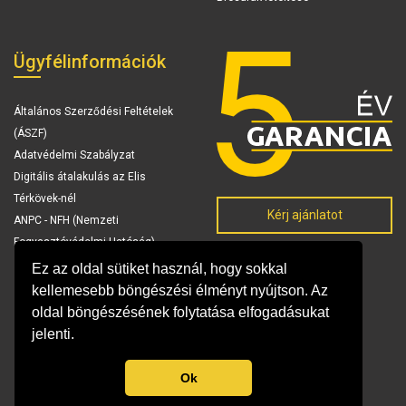
Ügyfélinformációk
Általános Szerződési Feltételek
(ÁSZF)
Adatvédelmi Szabályzat
Digitális átalakulás az Elis
Térkövek-nél
Kérj ajánlatot
ANPC - NFH (Nemzeti
Fogyasztóvédelmi Hatóság)
Ez az oldal sütiket használ, hogy sokkal
kellemesebb böngészési élményt nyújtson. Az
oldal böngészésének folytatása elfogadásukat
jelenti.
Ok
© Copyright 2026 Elis Térkövek