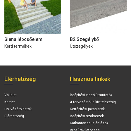
Siena lépcsőelem
B2 Szegélykő
Kerti termékek
Útszegélyek
Elérhetőség
Hasznos linkek
Vállalat
Beépítési videó útmutatók
Karrier
A tervezéstől a kivitelezésig
Hol vásárolhatok
Kertépítési javaslatok
Elérhetőség
Beépítési szakaszok
Karbantartási ajánlások
Brosúrák letöltése