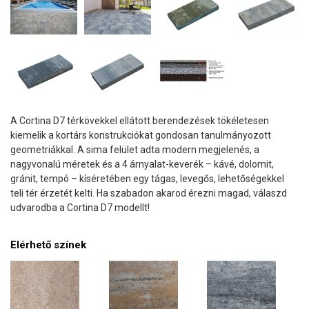
A Cortina D7 térkövekkel ellátott berendezések tökéletesen
kiemelik a kortárs konstrukciókat gondosan tanulmányozott
geometriákkal. A sima felület adta modern megjelenés, a
nagyvonalú méretek és a 4 árnyalat-keverék – kávé, dolomit,
gránit, tempó – kíséretében egy tágas, levegős, lehetőségekkel
teli tér érzetét kelti. Ha szabadon akarod érezni magad, válaszd
udvarodba a Cortina D7 modellt!
Elérhető színek