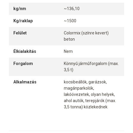
kg/nm
~136,10
Kg/raklap
~1500
Felület
Colormix (színre kevert)
beton
Élkialakítás
Nem
Forgalom
Könnyű járműforgalom (max.
3,5 t)
Alkalmazás
kocsibeállók, garázsok,
magánparkolók,
lakóövezetek, olyan helyek,
ahol autók, terepjárók (max.
3,5 tonna) közlekednek