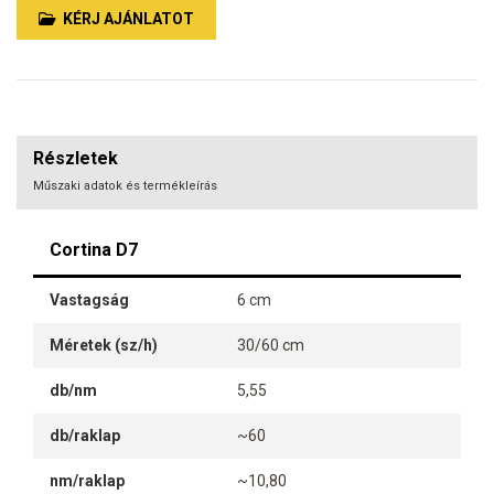
KÉRJ AJÁNLATOT
Részletek
Műszaki adatok és termékleírás
Cortina D7
Vastagság
6 cm
Méretek (sz/h)
30/60 cm
db/nm
5,55
db/raklap
~60
nm/raklap
~10,80