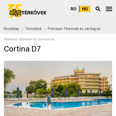
RO
HU
Felső
Kezdőlap
Termékek
Prémium Térkövek és Járólapok
PRÉMIUM TÉRKÖVEK ÉS JÁRÓLAPOK
Cortina D7