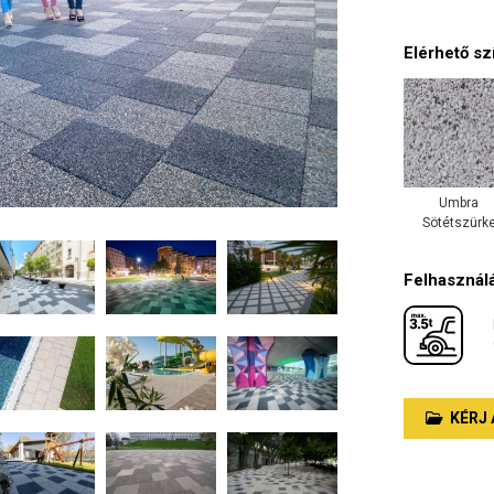
Elérhető sz
Umbra
Sötétszürk
Felhasználá
KÉRJ 