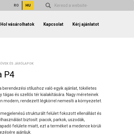
RO
HU
Hol vásárolhatok
Kapcsolat
Kérj ajánlatot
ÖVEK ÉS JÁRÓLAPOK
a P4
 berendezési stílushoz való egyik ajánlat, tökéletes
y tágas és szellős tér kialakítására. Nagy méreteinek
 modern, rendezett légkörrel nemesíti a környezetet.
megjelenésű strukturált felület fokozott ellenállást és
lhasználást biztosít: piacok, parkok, uszodák,
tapadó felülete miatt, ezt a terméket a medence körüli
ezésére ajánljuk.