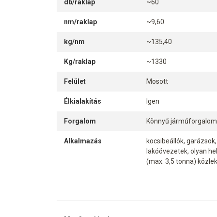
db/raklap
~60
nm/raklap
~9,60
kg/nm
~135,40
Kg/raklap
~1330
Felület
Mosott
Élkialakítás
Igen
Forgalom
Könnyű járműforgalom 
Alkalmazás
kocsibeállók, garázsok
lakóövezetek, olyan hel
(max. 3,5 tonna) közl