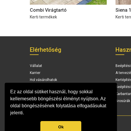
Combi Virágtartó
Siena 
Kerti termékek
Kerti te
Elérhetőség
Haszn
Vállalat
Beépítési
Karrier
A tervezé
Hol vásárolhatok
Kertépíté
Elérhetőség
Beépítés
Ez az oldal sütiket használ, hogy sokkal
Karbantar
kellemesebb böngészési élményt nyújtson. Az
Brosúrák 
oldal böngészésének folytatása elfogadásukat
jelenti.
Ok