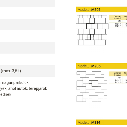
(max. 3,5 t)
, magánparkolók,
yek, ahol autók, terepjárók
ekednek