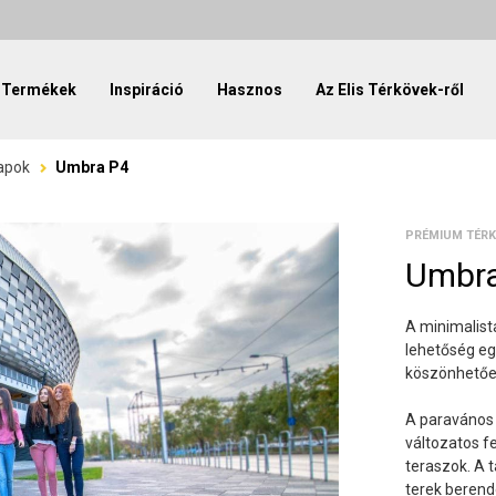
Termékek
Inspiráció
Hasznos
Az Elis Térkövek-ről
apok
Umbra P4
PRÉMIUM TÉRK
Umbr
A minimalista
lehetőség eg
köszönhetően
A paravános 
változatos fe
teraszok. A 
terek berend