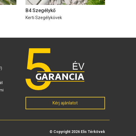
B4 Szegélykő
Kerti Szegélykövek
F)
él
mi
Kérj ajánlatot
© Copyright 2026 Elis Térkövek