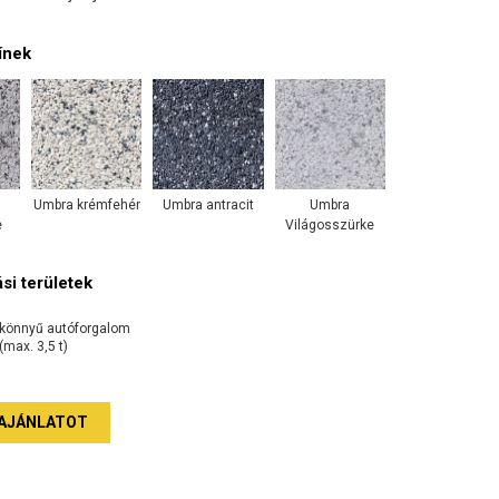
ínek
Umbra krémfehér
Umbra antracit
Umbra
e
Világosszürke
si területek
könnyű autóforgalom
(max. 3,5 t)
AJÁNLATOT