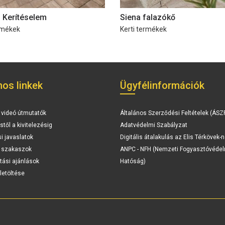
1 Kerítéselem
Siena falazókő
rmékek
Kerti termékek
os linkek
Ügyfélinformációk
 videó útmutatók
Általános Szerződési Feltételek (ÁSZ
stől a kivitelezésig
Adatvédelmi Szabályzat
si javaslatok
Digitális átalakulás az Elis Térkövek-n
i szakaszok
ANPC - NFH (Nemzeti Fogyasztóvédel
tási ajánlások
Hatóság)
letöltése