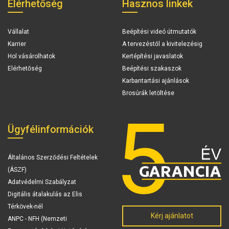
Elérhetőség
Hasznos linkek
Vállalat
Beépítési videó útmutatók
Karrier
A tervezéstől a kivitelezésig
Hol vásárolhatok
Kertépítési javaslatok
Elérhetőség
Beépítési szakaszok
Karbantartási ajánlások
Brosúrák letöltése
Ügyfélinformációk
Általános Szerződési Feltételek
(ÁSZF)
Adatvédelmi Szabályzat
Digitális átalakulás az Elis
Térkövek-nél
Kérj ajánlatot
ANPC - NFH (Nemzeti