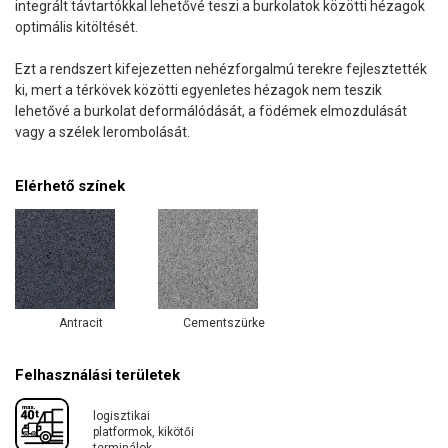
integrált távtartókkal lehetővé teszi a burkolatok közötti hézagok
optimális kitöltését.
Ezt a rendszert kifejezetten nehézforgalmú terekre fejlesztették
ki, mert a térkövek közötti egyenletes hézagok nem teszik
lehetővé a burkolat deformálódását, a födémek elmozdulását
vagy a szélek lerombolását.
Elérhető színek
Antracit
Cementszürke
Felhasználási területek
logisztikai
platformok, kikötői
terminálok,