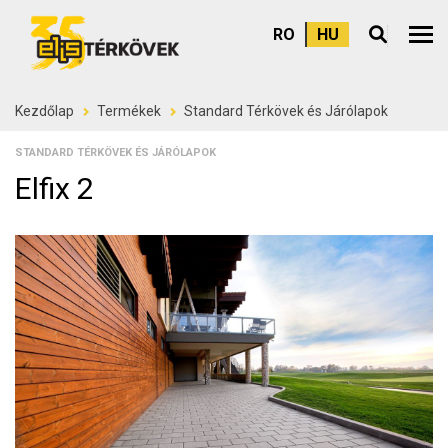
RO
HU
Felső
Kezdőlap
Termékek
Standard Térkövek és Járólapok
STANDARD TÉRKÖVEK ÉS JÁRÓLAPOK
Elfix 2