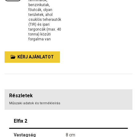
benzinkutak,
főutcák, olyan
területek, ahol
csuklós teherautók
(TIR) ​​és ipari
targoncák (max. 40
tonna) közúti
forgalma van
KÉRJ AJÁNLATOT
Részletek
Műszaki adatok és termékleírás
Elfix 2
Vastagság
8 cm