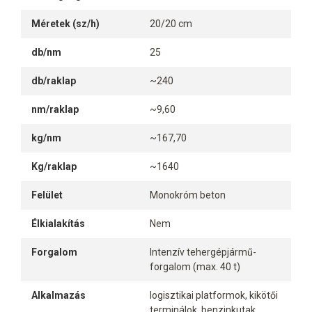
Méretek (sz/h)
20/20 cm
db/nm
25
db/raklap
~240
nm/raklap
~9,60
kg/nm
~167,70
Kg/raklap
~1640
Felület
Monokróm beton
Élkialakítás
Nem
Forgalom
Intenzív tehergépjármű-
forgalom (max. 40 t)
Alkalmazás
logisztikai platformok, kikötői
terminálok, benzinkutak,