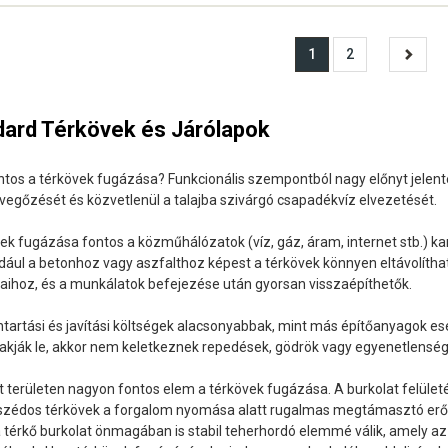
1
2
dard Térkövek és Járólapok
ntos a térkövek fugázása? Funkcionális szempontból nagy előnyt jelent
levegőzését és közvetlenül a talajba szivárgó csapadékvíz elvezetését.
ek fugázása fontos a közműhálózatok (víz, gáz, áram, internet stb.) 
dául a betonhoz vagy aszfalthoz képest a térkövek könnyen eltávolítha
ihoz, és a munkálatok befejezése után gyorsan visszaépíthetők.
tartási és javítási költségek alacsonyabbak, mint más építőanyagok es
rakják le, akkor nem keletkeznek repedések, gödrök vagy egyenetlensége
t területen nagyon fontos elem a térkövek fugázása. A burkolat felül
zédos térkövek a forgalom nyomása alatt rugalmas megtámasztó erőh
a térkő burkolat önmagában is stabil teherhordó elemmé válik, amely az 