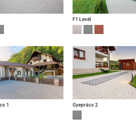
F1 Levél
cs 1
Gyeprács 2