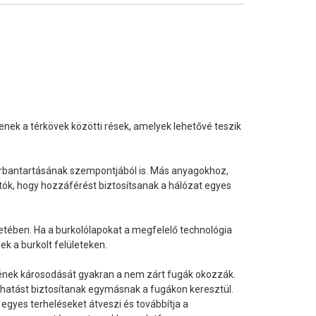
enek a térkövek közötti rések, amelyek lehetővé teszik
karbantartásának szempontjából is. Más anyagokhoz,
tók, hogy hozzáférést biztosítsanak a hálózat egyes
etében. Ha a burkolólapokat a megfelelő technológia
k a burkolt felületeken.
etének károsodását gyakran a nem zárt fugák okozzák.
atást biztosítanak egymásnak a fugákon keresztül.
egyes terheléseket átveszi és továbbítja a