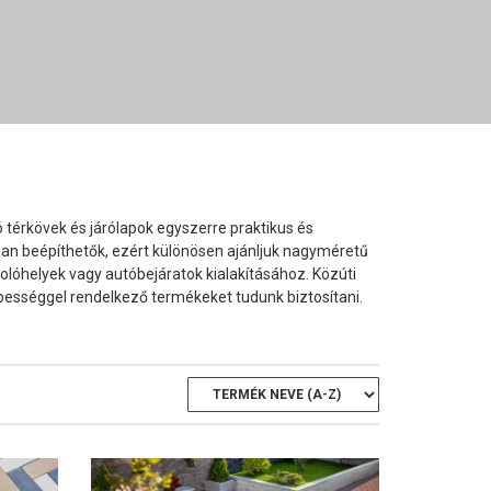
térkövek és járólapok egyszerre praktikus és
an beépíthetők, ezért különösen ajánljuk nagyméretű
kolóhelyek vagy autóbejáratok kialakításához. Közúti
épességgel rendelkező termékeket tudunk biztosítani.