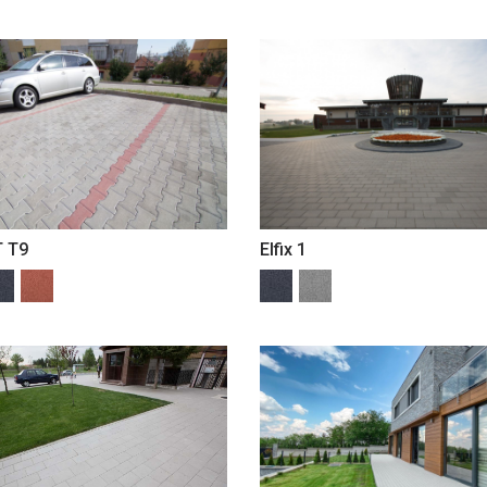
T T9
Elfix 1