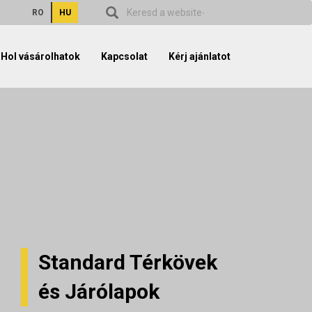
RO
HU
Hol vásárolhatok
Kapcsolat
Kérj ajánlatot
Standard Térkövek
és Járólapok