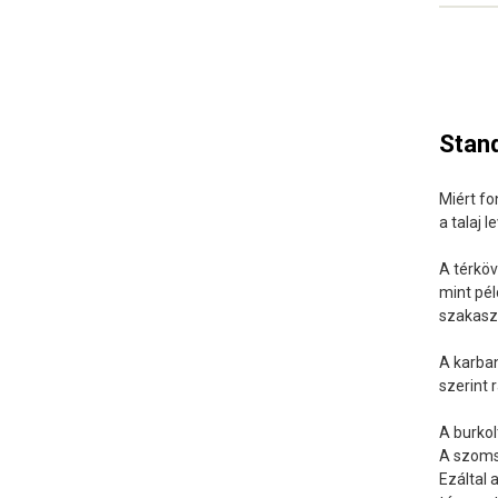
Stan
Miért fo
a talaj 
A térköv
mint pél
szakasza
A karban
szerint 
A burkol
A szoms
Ezáltal 