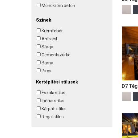
Monokróm beton
Színek
Krémfehér
Antracit
Sárga
Cementszürke
Barna
Piros
Terakotta
Kertépítési stílusok
D7 Tég
Északi stílus
Ibériai stílus
Kárpáti stílus
Regal stílus