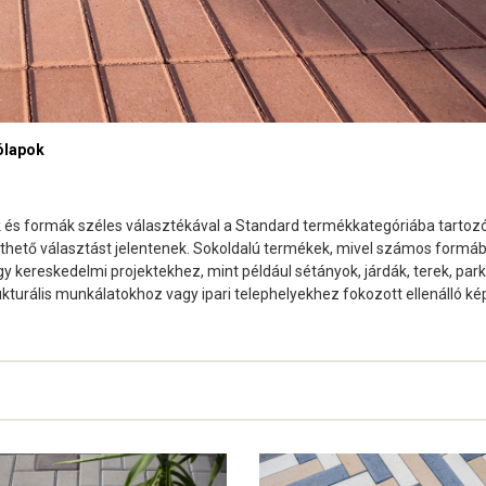
ólapok
 és formák széles választékával a Standard termékkategóriába tartozó 
hető választást jelentenek. Sokoldalú termékek, mivel számos formáb
gy kereskedelmi projektekhez, mint például sétányok, járdák, terek, par
ukturális munkálatokhoz vagy ipari telephelyekhez fokozott ellenálló k