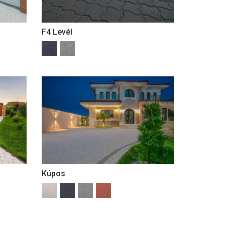
F4 Levél
Kúpos