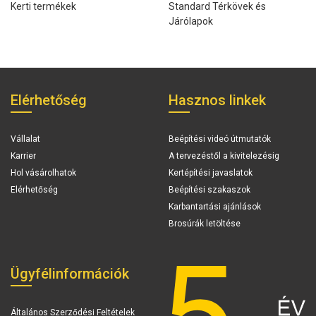
Kerti termékek
Standard Térkövek és
Járólapok
Elérhetőség
Hasznos linkek
Vállalat
Beépítési videó útmutatók
Karrier
A tervezéstől a kivitelezésig
Hol vásárolhatok
Kertépítési javaslatok
Elérhetőség
Beépítési szakaszok
Karbantartási ajánlások
Brosúrák letöltése
Ügyfélinformációk
Általános Szerződési Feltételek