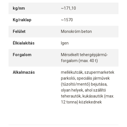
kg/nm
~171,10
Kg/raklap
~1570
Felület
Monokróm beton
Élkialakítás
Igen
Forgalom
Mérsékelt tehergépjármű-
forgalom (max. 40 t)
Alkalmazás
mellékutcák, szupermarketek
parkolói, speciális járművek
(tűzoltó/mentő) bejutása,
olyan helyek, ahol szállító
teherautók, kukásautók (max.
12 tonna) közlekednek