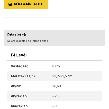
KÉRJ AJÁNLATOT
Részletek
Műszaki adatok és termékleírás
F4 Levél
Vastagság
8 cm
Méretek (sz/h)
22,2/22,5 cm
db/nm
26,60
db/raklap
~239
nm/raklap
~9