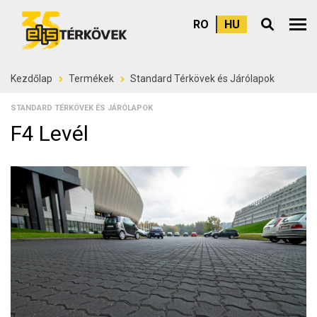
RO
HU
Felső
Kezdőlap
Termékek
Standard Térkövek és Járólapok
STANDARD TÉRKÖVEK ÉS JÁRÓLAPOK
F4 Levél