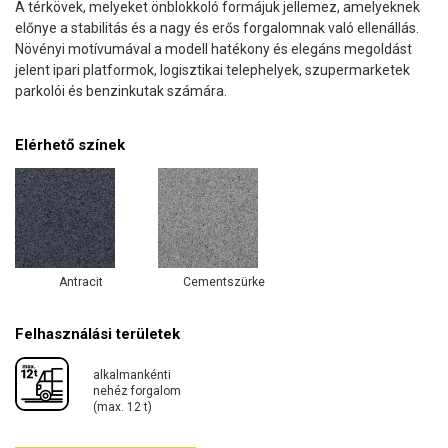
A térkövek, melyeket önblokkoló formájuk jellemez, amelyeknek
előnye a stabilitás és a nagy és erős forgalomnak való ellenállás.
Növényi motívumával a modell hatékony és elegáns megoldást
jelent ipari platformok, logisztikai telephelyek, szupermarketek
parkolói és benzinkutak számára.
Elérhető színek
Antracit
Cementszürke
Felhasználási területek
alkalmankénti
nehéz forgalom
(max. 12 t)